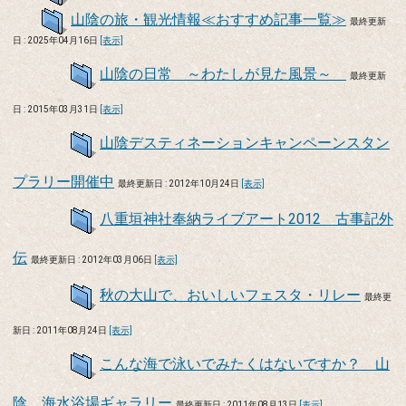
山陰の旅・観光情報≪おすすめ記事一覧≫
最終更新
日 : 2025年04月16日
[表示]
山陰の日常 ～わたしが見た風景～
最終更新
日 : 2015年03月31日
[表示]
山陰デスティネーションキャンペーンスタン
プラリー開催中
最終更新日 : 2012年10月24日
[表示]
八重垣神社奉納ライブアート2012 古事記外
伝
最終更新日 : 2012年03月06日
[表示]
秋の大山で、おいしいフェスタ・リレー
最終更
新日 : 2011年08月24日
[表示]
こんな海で泳いでみたくはないですか？ 山
陰 海水浴場ギャラリー
最終更新日 : 2011年08月13日
[表示]