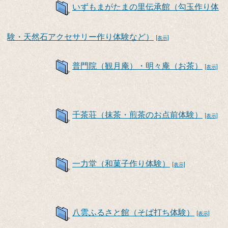
いずもまがたまの里伝承館（勾玉作り体
験・天然石アクセサリー作り体験など）
[表示]
普門院（観月庵）・明々庵（お茶）
[表示]
千茶荘（抹茶・煎茶のお点前体験）
[表示]
一力堂（和菓子作り体験）
[表示]
八雲ふるさと館（そば打ち体験）
[表示]