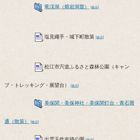
竜渓洞（熔岩洞窟）
[表示]
塩見繩手・城下町散策
[表示]
松江市宍道ふるさと森林公園（キャン
プ・トレッキング・展望台）
[表示]
美保関・美保神社・美保関灯台・青石畳
通（散策）
[表示]
出雲玉作史跡公園
[表示]