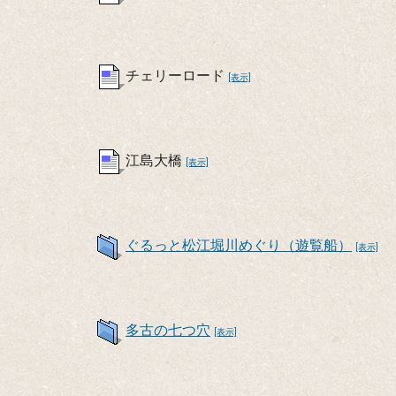
チェリーロード
[表示]
江島大橋
[表示]
ぐるっと松江堀川めぐり（遊覧船）
[表示]
多古の七つ穴
[表示]