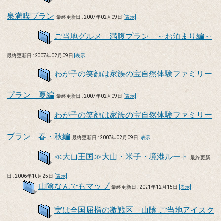
泉満喫プラン
最終更新日 : 2007年02月09日
[表示]
ご当地グルメ 満腹プラン ～お泊まり編～
最終更新日 : 2007年02月09日
[表示]
わが子の笑顔は家族の宝自然体験ファミリー
プラン 夏編
最終更新日 : 2007年02月09日
[表示]
わが子の笑顔は家族の宝自然体験ファミリー
プラン 春・秋編
最終更新日 : 2007年02月09日
[表示]
≪大山王国≫大山・米子・境港ルート
最終更新
日 : 2006年10月25日
[表示]
山陰なんでもマップ
最終更新日 : 2021年12月15日
[表示]
実は全国屈指の激戦区 山陰 ご当地アイスク