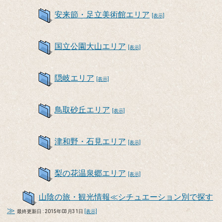
安来節・足立美術館エリア
[表示]
国立公園大山エリア
[表示]
隠岐エリア
[表示]
鳥取砂丘エリア
[表示]
津和野・石見エリア
[表示]
梨の花温泉郷エリア
[表示]
山陰の旅・観光情報≪シチュエーション別で探す
≫
最終更新日 : 2015年03月31日
[表示]