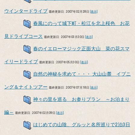
ウインタードライブ
最終更新日 : 2007年02月28日
[表示]
春風にのって城下町・松江を北上桜色 お花
見ドライブコース
最終更新日 : 2007年03月30日
[表示]
春のイエローマジック正面大山 菜の花スマ
イリードライブ
最終更新日 : 2007年05月30日
[表示]
自然の神秘を求めて・・・ 大山山麓 イブニ
ング＆ナイトツアー
最終更新日 : 2007年07月18日
[表示]
神々の里を巡る お参りプラン ～お泊まり
編～
最終更新日 : 2007年02月09日
[表示]
はじめての山陰、グルッと名所巡りで2泊3日