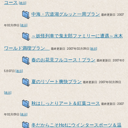
コース
[表示]
中海・宍道湖グルッと一周プラン
最終更新日 : 2007
年02月09日
[表示]
～妖怪列車で鬼太郎ファミリーに遭遇～水木
ワールド満喫プラン
最終更新日 : 2007年02月09日
[表示]
春のお花見フルコース！プラン
最終更新日 : 2007年0
5月07日
[表示]
夏のリゾート爽快プラン
最終更新日 : 2007年02月09日
[表示]
秋はしっとりアート＆紅葉コース
最終更新日 : 2007
年02月09日
[表示]
冬だからこそHotにウインタースポーツ＆温