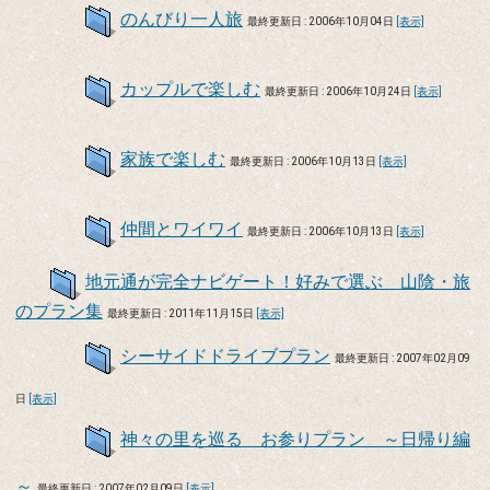
のんびり一人旅
最終更新日 : 2006年10月04日
[表示]
カップルで楽しむ
最終更新日 : 2006年10月24日
[表示]
家族で楽しむ
最終更新日 : 2006年10月13日
[表示]
仲間とワイワイ
最終更新日 : 2006年10月13日
[表示]
地元通が完全ナビゲート！好みで選ぶ 山陰・旅
のプラン集
最終更新日 : 2011年11月15日
[表示]
シーサイドドライブプラン
最終更新日 : 2007年02月09
日
[表示]
神々の里を巡る お参りプラン ～日帰り編
～
最終更新日 : 2007年02月09日
[表示]