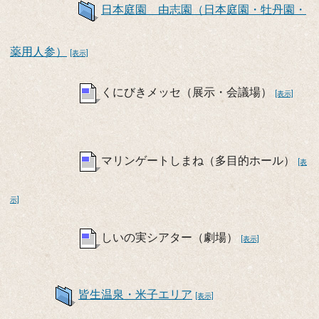
日本庭園 由志園（日本庭園・牡丹園・
薬用人参）
[表示]
くにびきメッセ（展示・会議場）
[表示]
マリンゲートしまね（多目的ホール）
[表
示]
しいの実シアター（劇場）
[表示]
皆生温泉・米子エリア
[表示]