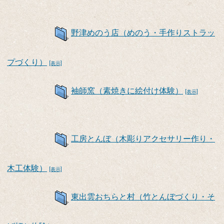
野津めのう店（めのう・手作りストラッ
プづくり）
[表示]
袖師窯（素焼きに絵付け体験）
[表示]
工房とんぼ（木彫りアクセサリー作り・
木工体験）
[表示]
東出雲おちらと村（竹とんぼづくり・そ