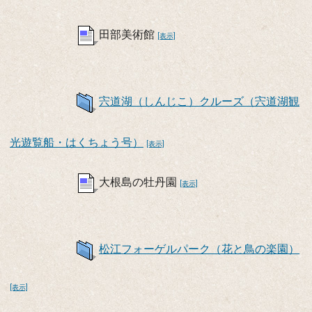
田部美術館
[表示]
宍道湖（しんじこ）クルーズ（宍道湖観
光遊覧船・はくちょう号）
[表示]
大根島の牡丹園
[表示]
松江フォーゲルパーク（花と鳥の楽園）
[表示]