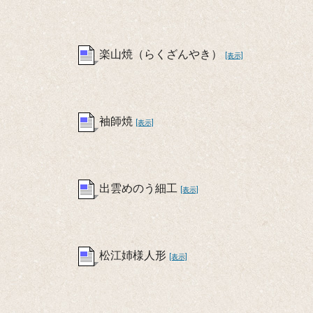
楽山焼（らくざんやき）
[表示]
袖師焼
[表示]
出雲めのう細工
[表示]
松江姉様人形
[表示]