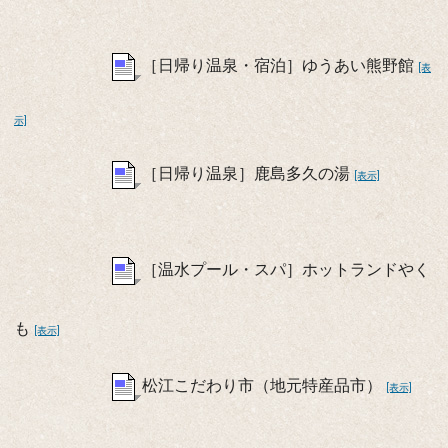
［日帰り温泉・宿泊］ゆうあい熊野館
[表
示]
［日帰り温泉］鹿島多久の湯
[表示]
［温水プール・スパ］ホットランドやく
も
[表示]
松江こだわり市（地元特産品市）
[表示]