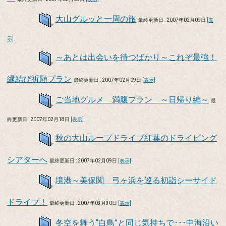
大山グルッと一周の旅
最終更新日 : 2007年02月09日
[表
示]
～あとは出会いを待つばかり～これぞ最強！
縁結び祈願プラン
最終更新日 : 2007年02月09日
[表示]
ご当地グルメ 満腹プラン ～日帰り編～
最
終更新日 : 2007年02月18日
[表示]
秋の大山ループドライブ紅葉のドライビング
シアターへ
最終更新日 : 2007年02月09日
[表示]
境港～美保関 弓ヶ浜を巡る初詣シーサイド
ドライブ！
最終更新日 : 2007年03月30日
[表示]
冬空を舞う“白鳥”と同じ気持ちで･･･中海沿い