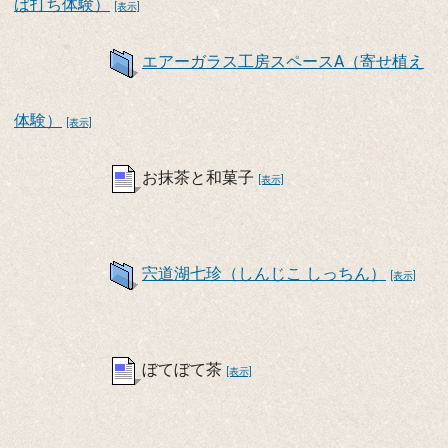
ば打ち体験）
[表示]
エアーガラス工房スペースA（寄せ植え
体験）
[表示]
お抹茶と和菓子
[表示]
宍道湖七珍（しんじこ しっちん）
[表示]
ぼてぼて茶
[表示]