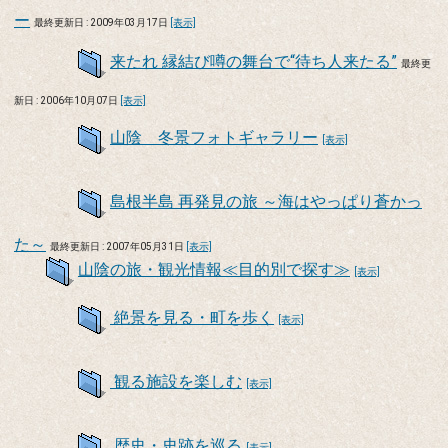
ー
最終更新日 : 2009年03月17日
[表示]
来たれ 縁結び噂の舞台で“待ち人来たる”
最終更
新日 : 2006年10月07日
[表示]
山陰 冬景フォトギャラリー
[表示]
島根半島 再発見の旅 ～海はやっぱり蒼かっ
た～
最終更新日 : 2007年05月31日
[表示]
山陰の旅・観光情報≪目的別で探す≫
[表示]
絶景を見る・町を歩く
[表示]
観る施設を楽しむ
[表示]
歴史・史跡を巡る
[表示]