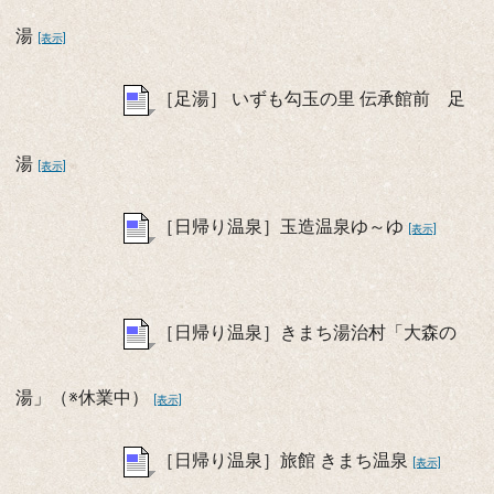
湯
[表示]
［足湯］ いずも勾玉の里 伝承館前 足
湯
[表示]
［日帰り温泉］玉造温泉ゆ～ゆ
[表示]
［日帰り温泉］きまち湯治村「大森の
湯」（※休業中）
[表示]
［日帰り温泉］旅館 きまち温泉
[表示]