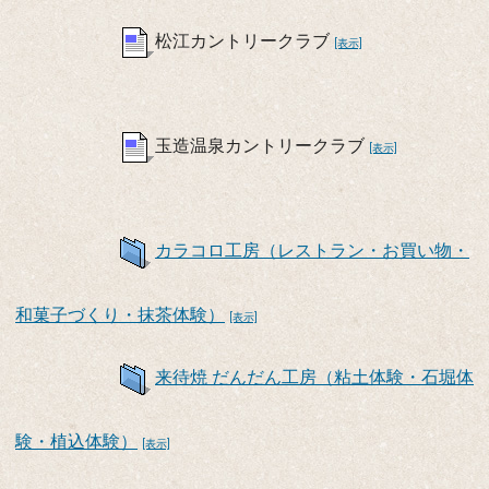
松江カントリークラブ
[表示]
玉造温泉カントリークラブ
[表示]
カラコロ工房（レストラン・お買い物・
和菓子づくり・抹茶体験）
[表示]
来待焼 だんだん工房（粘土体験・石堀体
験・植込体験）
[表示]