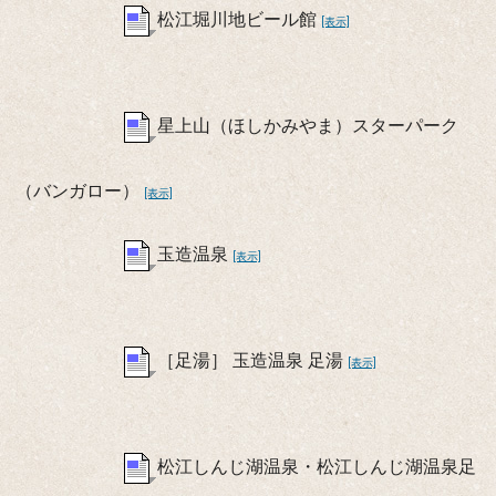
松江堀川地ビール館
[表示]
星上山（ほしかみやま）スターパーク
（バンガロー）
[表示]
玉造温泉
[表示]
［足湯］ 玉造温泉 足湯
[表示]
松江しんじ湖温泉・松江しんじ湖温泉足