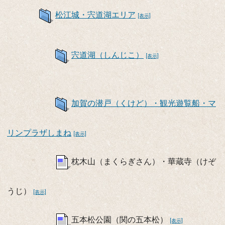
松江城・宍道湖エリア
[表示]
宍道湖（しんじこ）
[表示]
加賀の潜戸（くけど）・観光遊覧船・マ
リンプラザしまね
[表示]
枕木山（まくらぎさん）・華蔵寺（けぞ
うじ）
[表示]
五本松公園（関の五本松）
[表示]