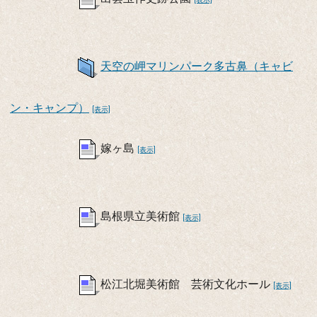
天空の岬マリンパーク多古鼻（キャビ
ン・キャンプ）
[表示]
嫁ヶ島
[表示]
島根県立美術館
[表示]
松江北堀美術館 芸術文化ホール
[表示]