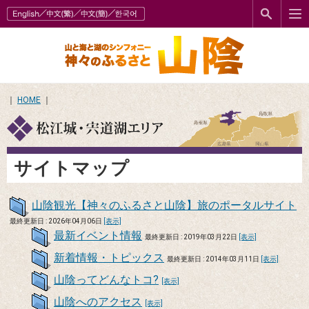
｜
HOME
｜
サイトマップ
山陰観光【神々のふるさと山陰】旅のポータルサイト
最終更新日 : 2026年04月06日
[表示]
最新イベント情報
最終更新日 : 2019年03月22日
[表示]
新着情報・トピックス
最終更新日 : 2014年03月11日
[表示]
山陰ってどんなトコ?
[表示]
山陰へのアクセス
[表示]