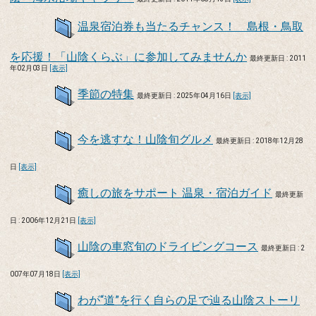
温泉宿泊券も当たるチャンス！ 島根・鳥取
を応援！「山陰くらぶ」に参加してみませんか
最終更新日 : 2011
年02月03日
[表示]
季節の特集
最終更新日 : 2025年04月16日
[表示]
今を逃すな！山陰旬グルメ
最終更新日 : 2018年12月28
日
[表示]
癒しの旅をサポート 温泉・宿泊ガイド
最終更新
日 : 2006年12月21日
[表示]
山陰の車窓旬のドライビングコース
最終更新日 : 2
007年07月18日
[表示]
わが“道”を行く自らの足で辿る山陰ストーリ