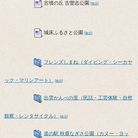
古墳の丘 古曽志公園
[表示]
城床ふるさと公園
[表示]
フレンズしまね（ダイビング・シーカヤ
ック・マリンアート）
[表示]
出雲かんべの里（民話・工芸体験・自然
観察・レンタサイクル）
[表示]
道の駅 秋鹿なぎさ公園（カヌー・ヨッ