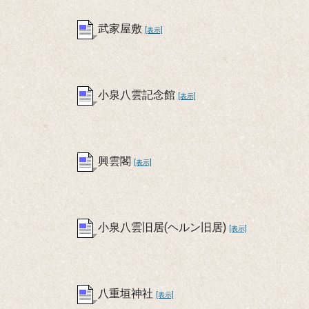
武家屋敷
[表示]
小泉八雲記念館
[表示]
興雲閣
[表示]
小泉八雲旧居(ヘルン旧居)
[表示]
八重垣神社
[表示]