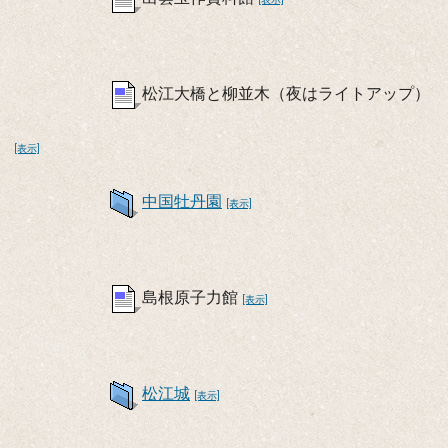
松江大橋と柳並木（夜はライトアップ）
[表示]
中国牡丹園
[表示]
島根原子力館
[表示]
松江城
[表示]