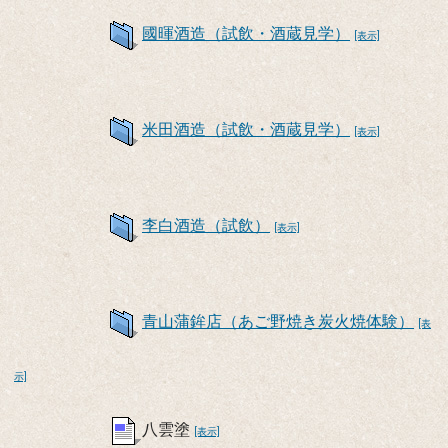
國暉酒造（試飲・酒蔵見学）
[表示]
米田酒造（試飲・酒蔵見学）
[表示]
李白酒造（試飲）
[表示]
青山蒲鉾店（あご野焼き炭火焼体験）
[表
示]
八雲塗
[表示]