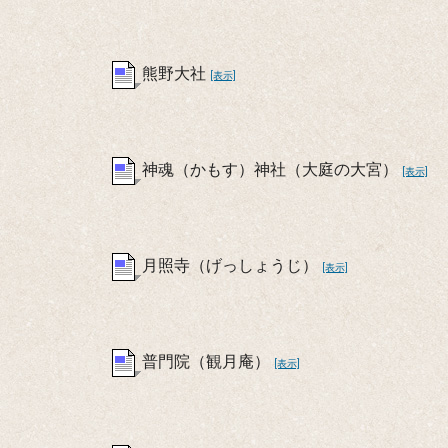
熊野大社
[表示]
神魂（かもす）神社（大庭の大宮）
[表示]
月照寺（げっしょうじ）
[表示]
普門院（観月庵）
[表示]