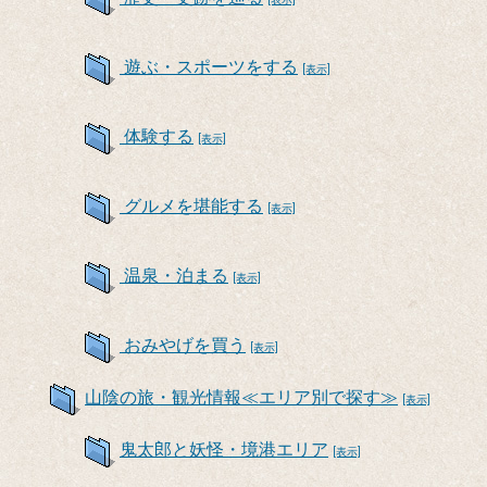
遊ぶ・スポーツをする
[表示]
体験する
[表示]
グルメを堪能する
[表示]
温泉・泊まる
[表示]
おみやげを買う
[表示]
山陰の旅・観光情報≪エリア別で探す≫
[表示]
鬼太郎と妖怪・境港エリア
[表示]