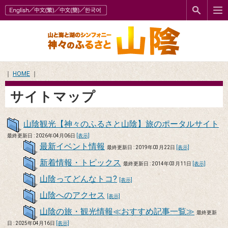
｜
HOME
｜
サイトマップ
山陰観光【神々のふるさと山陰】旅のポータルサイト
最終更新日 : 2026年04月06日
[表示]
最新イベント情報
最終更新日 : 2019年03月22日
[表示]
新着情報・トピックス
最終更新日 : 2014年03月11日
[表示]
山陰ってどんなトコ?
[表示]
山陰へのアクセス
[表示]
山陰の旅・観光情報≪おすすめ記事一覧≫
最終更新
日 : 2025年04月16日
[表示]