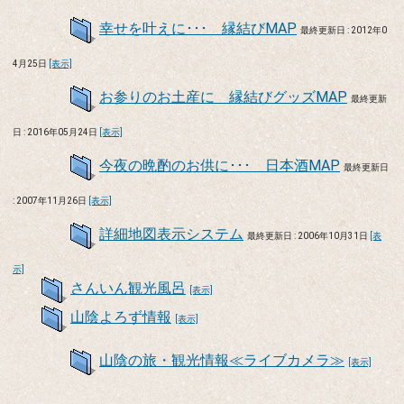
幸せを叶えに･･･ 縁結びMAP
最終更新日 : 2012年0
4月25日
[表示]
お参りのお土産に 縁結びグッズMAP
最終更新
日 : 2016年05月24日
[表示]
今夜の晩酌のお供に･･･ 日本酒MAP
最終更新日
: 2007年11月26日
[表示]
詳細地図表示システム
最終更新日 : 2006年10月31日
[表
示]
さんいん観光風呂
[表示]
山陰よろず情報
[表示]
山陰の旅・観光情報≪ライブカメラ≫
[表示]