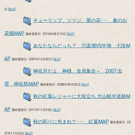
日
[表示]
チューリップ、ツツジ、菜の花･･･ 春のお
花畑MAP
最終更新日 : 2016年04月14日
[表示]
あなたならどっち？ 宍道湖VS中海 七珍M
AP
最終更新日 : 2007年12月03日
[表示]
神在月だよ 神様、全員集合～ 2007 出
雲 神在祭MAP
最終更新日 : 2008年09月03日
[表示]
秋の紅葉レジャーに大役立ち 大山観光道路M
AP
最終更新日 : 2011年11月30日
[表示]
秋の彩りに包まれて･･･ 紅葉MAP
最終更新日 : 20
07年11月26日
[表示]