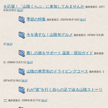
を応援！「山陰くらぶ」に参加してみませんか
最終更新日 : 2011
年02月03日
[表示]
季節の特集
最終更新日 : 2025年04月16日
[表示]
今を逃すな！山陰旬グルメ
最終更新日 : 2018年12月28
日
[表示]
癒しの旅をサポート 温泉・宿泊ガイド
最終更新
日 : 2006年12月21日
[表示]
山陰の車窓旬のドライビングコース
最終更新日 : 2
007年07月18日
[表示]
わが“道”を行く自らの足で辿る山陰ストーリ
ー
最終更新日 : 2009年03月17日
[表示]