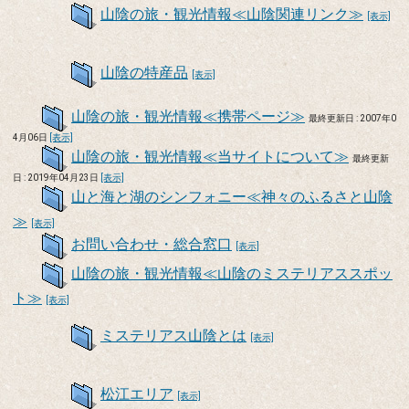
山陰の旅・観光情報≪山陰関連リンク≫
[表示]
山陰の特産品
[表示]
山陰の旅・観光情報≪携帯ページ≫
最終更新日 : 2007年0
4月06日
[表示]
山陰の旅・観光情報≪当サイトについて≫
最終更新
日 : 2019年04月23日
[表示]
山と海と湖のシンフォニー≪神々のふるさと山陰
≫
[表示]
お問い合わせ・総合窓口
[表示]
山陰の旅・観光情報≪山陰のミステリアススポッ
ト≫
[表示]
ミステリアス山陰とは
[表示]
松江エリア
[表示]