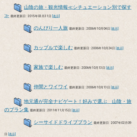
山陰の旅・観光情報≪シチュエーション別で探す
≫
最終更新日 : 2015年03月31日
[表示]
のんびり一人旅
最終更新日 : 2006年10月04日
[表示]
カップルで楽しむ
最終更新日 : 2006年10月24日
[表示]
家族で楽しむ
最終更新日 : 2006年10月13日
[表示]
仲間とワイワイ
最終更新日 : 2006年10月13日
[表示]
地元通が完全ナビゲート！好みで選ぶ 山陰・旅
のプラン集
最終更新日 : 2011年11月15日
[表示]
シーサイドドライブプラン
最終更新日 : 2007年02月09
日
[表示]