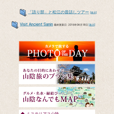
「語り部」と松江の昔話しツアー
[表示]
Visit Ancient Sanin
最終更新日 : 2016年04月18日
[表示]
ミステリアス山陰