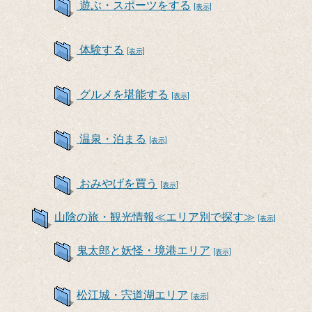
遊ぶ・スポーツをする
[表示]
体験する
[表示]
グルメを堪能する
[表示]
温泉・泊まる
[表示]
おみやげを買う
[表示]
山陰の旅・観光情報≪エリア別で探す≫
[表示]
鬼太郎と妖怪・境港エリア
[表示]
松江城・宍道湖エリア
[表示]