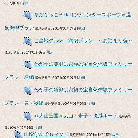
年02月09日
[表示]
冬だからこそHotにウインタースポーツ＆温
泉満喫プラン
最終更新日 : 2007年02月09日
[表示]
ご当地グルメ 満腹プラン ～お泊まり編～
最終更新日 : 2007年02月09日
[表示]
わが子の笑顔は家族の宝自然体験ファミリー
プラン 夏編
最終更新日 : 2007年02月09日
[表示]
わが子の笑顔は家族の宝自然体験ファミリー
プラン 春・秋編
最終更新日 : 2007年02月09日
[表示]
≪大山王国≫大山・米子・境港ルート
最終更新
日 : 2006年10月25日
[表示]
山陰なんでもマップ
最終更新日 : 2021年12月15日
[表示]