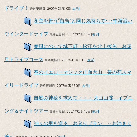
ドライブ！
最終更新日 : 2007年03月30日
[表示]
冬空を舞う“白鳥”と同じ気持ちで･･･中海沿い
ウインタードライブ
最終更新日 : 2007年02月28日
[表示]
春風にのって城下町・松江を北上桜色 お花
見ドライブコース
最終更新日 : 2007年03月30日
[表示]
春のイエローマジック正面大山 菜の花スマ
イリードライブ
最終更新日 : 2007年05月30日
[表示]
自然の神秘を求めて・・・ 大山山麓 イブニ
ング＆ナイトツアー
最終更新日 : 2007年07月18日
[表示]
神々の里を巡る お参りプラン ～お泊まり
編～