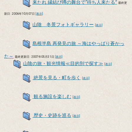
来たれ 縁結び噂の舞台で“待ち人来たる”
最終更
新日 : 2006年10月07日
[表示]
山陰 冬景フォトギャラリー
[表示]
島根半島 再発見の旅 ～海はやっぱり蒼かっ
た～
最終更新日 : 2007年05月31日
[表示]
山陰の旅・観光情報≪目的別で探す≫
[表示]
絶景を見る・町を歩く
[表示]
観る施設を楽しむ
[表示]
歴史・史跡を巡る
[表示]