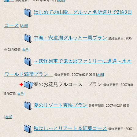
最終更新日 : 2007年02月09日
[表示]
はじめての山陰、グルッと名所巡りで2泊3日
コース
[表示]
中海・宍道湖グルッと一周プラン
最終更新日 : 2007
年02月09日
[表示]
～妖怪列車で鬼太郎ファミリーに遭遇～水木
ワールド満喫プラン
最終更新日 : 2007年02月09日
[表示]
春のお花見フルコース！プラン
最終更新日 : 2007年0
5月07日
[表示]
夏のリゾート爽快プラン
最終更新日 : 2007年02月09日
[表示]
秋はしっとりアート＆紅葉コース
最終更新日 : 2007