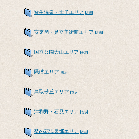
皆生温泉・米子エリア
[表示]
安来節・足立美術館エリア
[表示]
国立公園大山エリア
[表示]
隠岐エリア
[表示]
鳥取砂丘エリア
[表示]
津和野・石見エリア
[表示]
梨の花温泉郷エリア
[表示]