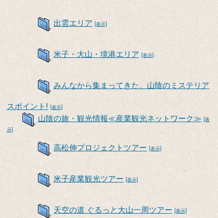
出雲エリア
[表示]
米子・大山・境港エリア
[表示]
みんなから集まってきた、山陰のミステリア
スポイント!
[表示]
山陰の旅・観光情報≪産業観光ネットワーク≫
[表
示]
高松伸プロジェクトツアー
[表示]
米子産業観光ツアー
[表示]
天空の道 ぐるっと大山一周ツアー
[表示]