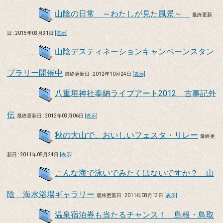
山陰の日常 ～わたしが見た風景～
最終更新
日 : 2015年03月31日
[表示]
山陰デスティネーションキャンペーンスタン
プラリー開催中
最終更新日 : 2012年10月24日
[表示]
八重垣神社奉納ライブアート2012 古事記外
伝
最終更新日 : 2012年03月06日
[表示]
秋の大山で、おいしいフェスタ・リレー
最終更
新日 : 2011年08月24日
[表示]
こんな海で泳いでみたくはないですか？ 山
陰 海水浴場ギャラリー
最終更新日 : 2011年08月13日
[表示]
温泉宿泊券も当たるチャンス！ 島根・鳥取