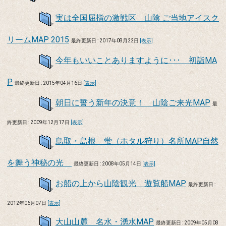
実は全国屈指の激戦区 山陰 ご当地アイスク
リームMAP 2015
最終更新日 : 2017年08月22日
[表示]
今年もいいことありますように･･･ 初詣MA
P
最終更新日 : 2015年04月16日
[表示]
朝日に誓う新年の決意！ 山陰ご来光MAP
最
終更新日 : 2009年12月17日
[表示]
鳥取・島根 蛍（ホタル狩り）名所MAP自然
を舞う神秘の光
最終更新日 : 2008年05月14日
[表示]
お船の上から山陰観光 遊覧船MAP
最終更新日 :
2012年06月07日
[表示]
大山山麓 名水・湧水MAP
最終更新日 : 2009年05月08