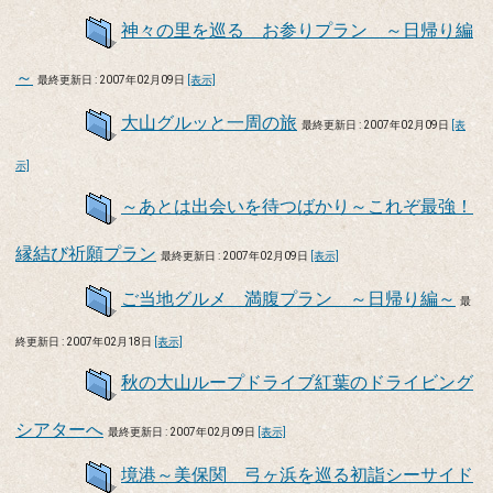
神々の里を巡る お参りプラン ～日帰り編
～
最終更新日 : 2007年02月09日
[表示]
大山グルッと一周の旅
最終更新日 : 2007年02月09日
[表
示]
～あとは出会いを待つばかり～これぞ最強！
縁結び祈願プラン
最終更新日 : 2007年02月09日
[表示]
ご当地グルメ 満腹プラン ～日帰り編～
最
終更新日 : 2007年02月18日
[表示]
秋の大山ループドライブ紅葉のドライビング
シアターへ
最終更新日 : 2007年02月09日
[表示]
境港～美保関 弓ヶ浜を巡る初詣シーサイド