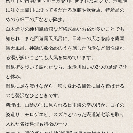
松江市の西南約8ｋｍ三方を山に囲まれた温泉で、宍道湖
に注ぐ玉湯川に沿って名だたる旅館や飲食店、特産品の
めのう細工の店などが隣接。
白木造りの純和風旅館など格式高いお宿が多いことでも
知られ、また回遊露天風呂に、日本一の広さを誇る庭園
露天風呂、神話の象徴めのうを施した内湯など個性溢れ
る湯が多いことでも人気を集めています。
温泉街を歩いて疲れたなら、玉湯川沿いの2つの足湯でひ
と休み。
温泉に足を浸けながら、移り変わる風景に目を遊ばせる
のも贅沢なひとときです。
料理は、山陰の宿に見られる日本海の幸のほか、コイの
姿造り、モロゲエビ、スズキといった宍道湖七珍を取り
入れた名物料理も特徴の一つ。