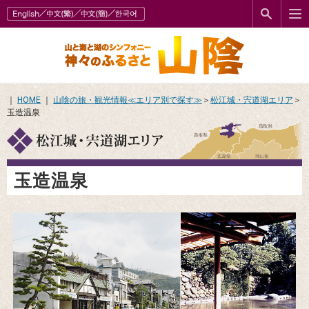
｜
HOME
｜
山陰の旅・観光情報≪エリア別で探す≫
＞
松江城・宍道湖エリア
＞
玉造温泉
玉造温泉