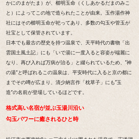
かにのまがたま）が、櫛明玉命（くしあかるだまのみこ
と）によってこの地で造られたことが由来。玉作湯作神
社にはその櫛明玉命が祀ってあり、多数の勾玉や管玉が
社宝として保管されています。
日本でも最古の歴史を持つ温泉で、天平時代の書物「出
雲国土風土記」にも「いで湯に一度入ると容姿が端麗に
なり、再び入れば万病が治る」と綴られているため、“神
の湯”と呼ばれるこの温泉は、平安時代に入ると京の都に
までその噂が広まり、清少納言作「枕草子」にも“玉
造”の名前が登場しているほどです。
格式高い名宿が並ぶ玉湯川沿い
勾玉パワーに癒されるひと時