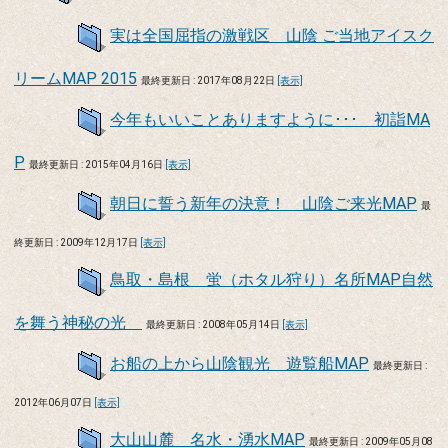
実は全国屈指の激戦区 山陰 ご当地アイスク
リームMAP 2015
最終更新日 : 2017年08月22日
[表示]
今年もいいことありますように･･･ 初詣MA
P
最終更新日 : 2015年04月16日
[表示]
朝日に誓う新年の決意！ 山陰ご来光MAP
最
終更新日 : 2009年12月17日
[表示]
鳥取・島根 蛍（ホタル狩り）名所MAP自然
を舞う神秘の光
最終更新日 : 2008年05月14日
[表示]
お船の上から山陰観光 遊覧船MAP
最終更新日 :
2012年06月07日
[表示]
大山山麓 名水・湧水MAP
最終更新日 : 2009年05月08