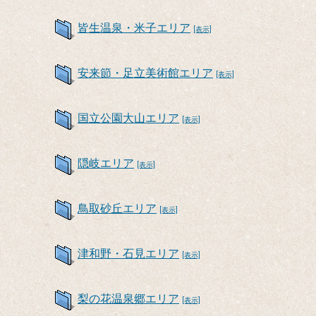
皆生温泉・米子エリア
[表示]
安来節・足立美術館エリア
[表示]
国立公園大山エリア
[表示]
隠岐エリア
[表示]
鳥取砂丘エリア
[表示]
津和野・石見エリア
[表示]
梨の花温泉郷エリア
[表示]