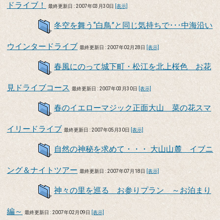
ドライブ！
最終更新日 : 2007年03月30日
[表示]
冬空を舞う“白鳥”と同じ気持ちで･･･中海沿い
ウインタードライブ
最終更新日 : 2007年02月28日
[表示]
春風にのって城下町・松江を北上桜色 お花
見ドライブコース
最終更新日 : 2007年03月30日
[表示]
春のイエローマジック正面大山 菜の花スマ
イリードライブ
最終更新日 : 2007年05月30日
[表示]
自然の神秘を求めて・・・ 大山山麓 イブニ
ング＆ナイトツアー
最終更新日 : 2007年07月18日
[表示]
神々の里を巡る お参りプラン ～お泊まり
編～
最終更新日 : 2007年02月09日
[表示]