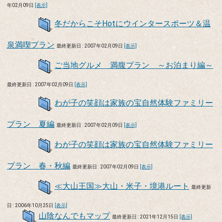
年02月09日
[表示]
冬だからこそHotにウインタースポーツ＆温
泉満喫プラン
最終更新日 : 2007年02月09日
[表示]
ご当地グルメ 満腹プラン ～お泊まり編～
最終更新日 : 2007年02月09日
[表示]
わが子の笑顔は家族の宝自然体験ファミリー
プラン 夏編
最終更新日 : 2007年02月09日
[表示]
わが子の笑顔は家族の宝自然体験ファミリー
プラン 春・秋編
最終更新日 : 2007年02月09日
[表示]
≪大山王国≫大山・米子・境港ルート
最終更新
日 : 2006年10月25日
[表示]
山陰なんでもマップ
最終更新日 : 2021年12月15日
[表示]