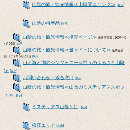
山陰の旅・観光情報≪山陰関連リンク≫
[表示]
山陰の特産品
[表示]
山陰の旅・観光情報≪携帯ページ≫
最終更新日 : 2007年0
4月06日
[表示]
山陰の旅・観光情報≪当サイトについて≫
最終更新
日 : 2019年04月23日
[表示]
山と海と湖のシンフォニー≪神々のふるさと山陰
≫
[表示]
お問い合わせ・総合窓口
[表示]
山陰の旅・観光情報≪山陰のミステリアススポッ
ト≫
[表示]
ミステリアス山陰とは
[表示]
松江エリア
[表示]