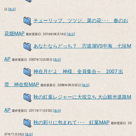
日
[表示]
チューリップ、ツツジ、菜の花･･･ 春のお
花畑MAP
最終更新日 : 2016年04月14日
[表示]
あなたならどっち？ 宍道湖VS中海 七珍M
AP
最終更新日 : 2007年12月03日
[表示]
神在月だよ 神様、全員集合～ 2007 出
雲 神在祭MAP
最終更新日 : 2008年09月03日
[表示]
秋の紅葉レジャーに大役立ち 大山観光道路M
AP
最終更新日 : 2011年11月30日
[表示]
秋の彩りに包まれて･･･ 紅葉MAP
最終更新日 : 20
07年11月26日
[表示]