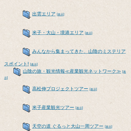
出雲エリア
[表示]
米子・大山・境港エリア
[表示]
みんなから集まってきた、山陰のミステリア
スポイント!
[表示]
山陰の旅・観光情報≪産業観光ネットワーク≫
[表
示]
高松伸プロジェクトツアー
[表示]
米子産業観光ツアー
[表示]
天空の道 ぐるっと大山一周ツアー
[表示]