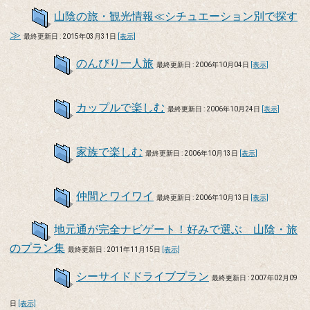
山陰の旅・観光情報≪シチュエーション別で探す
≫
最終更新日 : 2015年03月31日
[表示]
のんびり一人旅
最終更新日 : 2006年10月04日
[表示]
カップルで楽しむ
最終更新日 : 2006年10月24日
[表示]
家族で楽しむ
最終更新日 : 2006年10月13日
[表示]
仲間とワイワイ
最終更新日 : 2006年10月13日
[表示]
地元通が完全ナビゲート！好みで選ぶ 山陰・旅
のプラン集
最終更新日 : 2011年11月15日
[表示]
シーサイドドライブプラン
最終更新日 : 2007年02月09
日
[表示]