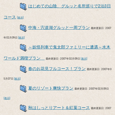
はじめての山陰、グルッと名所巡りで2泊3日
コース
[表示]
中海・宍道湖グルッと一周プラン
最終更新日 : 2007
年02月09日
[表示]
～妖怪列車で鬼太郎ファミリーに遭遇～水木
ワールド満喫プラン
最終更新日 : 2007年02月09日
[表示]
春のお花見フルコース！プラン
最終更新日 : 2007年0
5月07日
[表示]
夏のリゾート爽快プラン
最終更新日 : 2007年02月09日
[表示]
秋はしっとりアート＆紅葉コース
最終更新日 : 2007