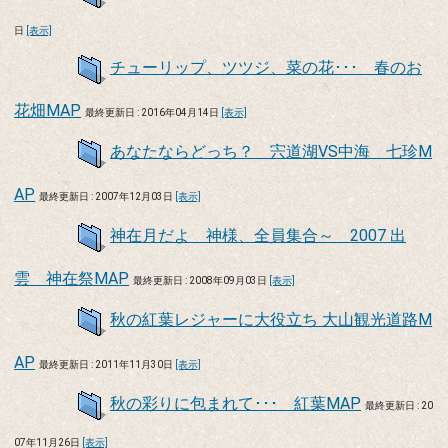
日
[表示]
チューリップ、ツツジ、菜の花･･･ 春のお
花畑MAP
最終更新日 : 2016年04月14日
[表示]
あなたならどっち？ 宍道湖VS中海 七珍M
AP
最終更新日 : 2007年12月03日
[表示]
神在月だよ 神様、全員集合～ 2007 出
雲 神在祭MAP
最終更新日 : 2008年09月03日
[表示]
秋の紅葉レジャーに大役立ち 大山観光道路M
AP
最終更新日 : 2011年11月30日
[表示]
秋の彩りに包まれて･･･ 紅葉MAP
最終更新日 : 20
07年11月26日
[表示]