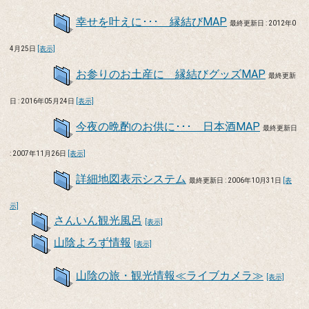
幸せを叶えに･･･ 縁結びMAP
最終更新日 : 2012年0
4月25日
[表示]
お参りのお土産に 縁結びグッズMAP
最終更新
日 : 2016年05月24日
[表示]
今夜の晩酌のお供に･･･ 日本酒MAP
最終更新日
: 2007年11月26日
[表示]
詳細地図表示システム
最終更新日 : 2006年10月31日
[表
示]
さんいん観光風呂
[表示]
山陰よろず情報
[表示]
山陰の旅・観光情報≪ライブカメラ≫
[表示]