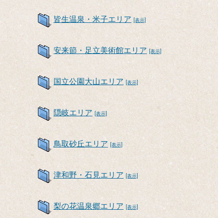
皆生温泉・米子エリア
[表示]
安来節・足立美術館エリア
[表示]
国立公園大山エリア
[表示]
隠岐エリア
[表示]
鳥取砂丘エリア
[表示]
津和野・石見エリア
[表示]
梨の花温泉郷エリア
[表示]