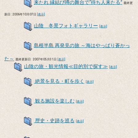
来たれ 縁結び噂の舞台で“待ち人来たる”
最終更
新日 : 2006年10月07日
[表示]
山陰 冬景フォトギャラリー
[表示]
島根半島 再発見の旅 ～海はやっぱり蒼かっ
た～
最終更新日 : 2007年05月31日
[表示]
山陰の旅・観光情報≪目的別で探す≫
[表示]
絶景を見る・町を歩く
[表示]
観る施設を楽しむ
[表示]
歴史・史跡を巡る
[表示]