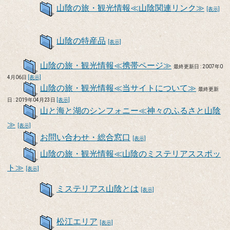
山陰の旅・観光情報≪山陰関連リンク≫
[表示]
山陰の特産品
[表示]
山陰の旅・観光情報≪携帯ページ≫
最終更新日 : 2007年0
4月06日
[表示]
山陰の旅・観光情報≪当サイトについて≫
最終更新
日 : 2019年04月23日
[表示]
山と海と湖のシンフォニー≪神々のふるさと山陰
≫
[表示]
お問い合わせ・総合窓口
[表示]
山陰の旅・観光情報≪山陰のミステリアススポッ
ト≫
[表示]
ミステリアス山陰とは
[表示]
松江エリア
[表示]