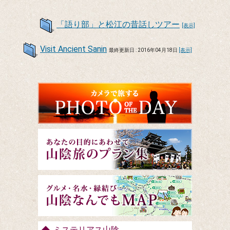
「語り部」と松江の昔話しツアー
[表示]
Visit Ancient Sanin
最終更新日 : 2016年04月18日
[表示]
ミステリアス山陰