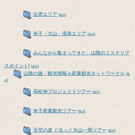
出雲エリア
[表示]
米子・大山・境港エリア
[表示]
みんなから集まってきた、山陰のミステリア
スポイント!
[表示]
山陰の旅・観光情報≪産業観光ネットワーク≫
[表
示]
高松伸プロジェクトツアー
[表示]
米子産業観光ツアー
[表示]
天空の道 ぐるっと大山一周ツアー
[表示]