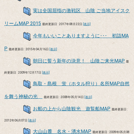
実は全国屈指の激戦区 山陰 ご当地アイスク
リームMAP 2015
最終更新日 : 2017年08月22日
[表示]
今年もいいことありますように･･･ 初詣MA
P
最終更新日 : 2015年04月16日
[表示]
朝日に誓う新年の決意！ 山陰ご来光MAP
最
終更新日 : 2009年12月17日
[表示]
鳥取・島根 蛍（ホタル狩り）名所MAP自然
を舞う神秘の光
最終更新日 : 2008年05月14日
[表示]
お船の上から山陰観光 遊覧船MAP
最終更新日 :
2012年06月07日
[表示]
大山山麓 名水・湧水MAP
最終更新日 : 2009年05月08