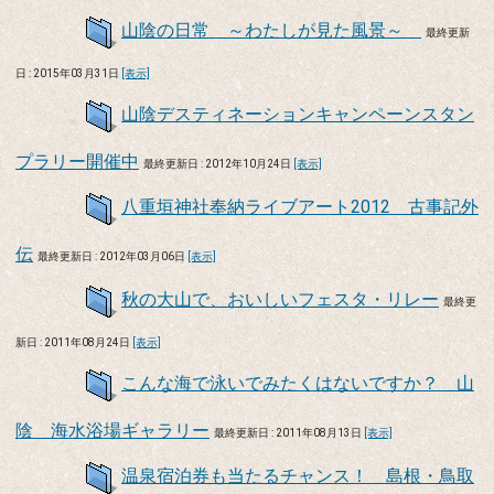
山陰の日常 ～わたしが見た風景～
最終更新
日 : 2015年03月31日
[表示]
山陰デスティネーションキャンペーンスタン
プラリー開催中
最終更新日 : 2012年10月24日
[表示]
八重垣神社奉納ライブアート2012 古事記外
伝
最終更新日 : 2012年03月06日
[表示]
秋の大山で、おいしいフェスタ・リレー
最終更
新日 : 2011年08月24日
[表示]
こんな海で泳いでみたくはないですか？ 山
陰 海水浴場ギャラリー
最終更新日 : 2011年08月13日
[表示]
温泉宿泊券も当たるチャンス！ 島根・鳥取