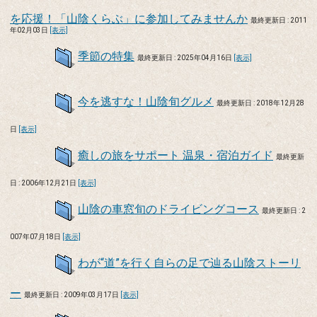
を応援！「山陰くらぶ」に参加してみませんか
最終更新日 : 2011
年02月03日
[表示]
季節の特集
最終更新日 : 2025年04月16日
[表示]
今を逃すな！山陰旬グルメ
最終更新日 : 2018年12月28
日
[表示]
癒しの旅をサポート 温泉・宿泊ガイド
最終更新
日 : 2006年12月21日
[表示]
山陰の車窓旬のドライビングコース
最終更新日 : 2
007年07月18日
[表示]
わが“道”を行く自らの足で辿る山陰ストーリ
ー
最終更新日 : 2009年03月17日
[表示]