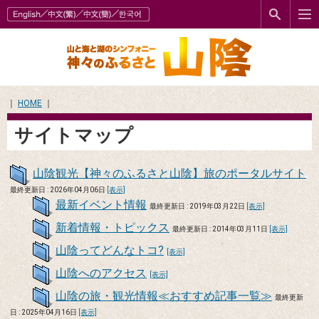
｜
HOME
｜
サイトマップ
山陰観光【神々のふるさと山陰】旅のポータルサイト
最終更新日 : 2026年04月06日
[表示]
最新イベント情報
最終更新日 : 2019年03月22日
[表示]
新着情報・トピックス
最終更新日 : 2014年03月11日
[表示]
山陰ってどんなトコ?
[表示]
山陰へのアクセス
[表示]
山陰の旅・観光情報≪おすすめ記事一覧≫
最終更新
日 : 2025年04月16日
[表示]