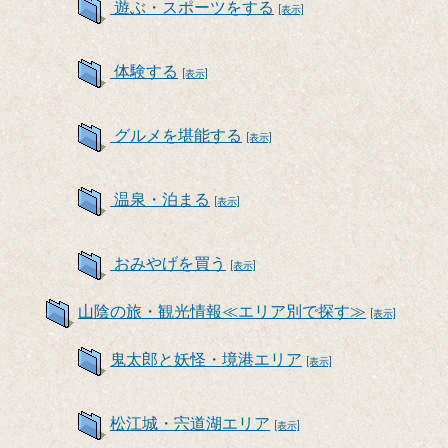
遊ぶ・スポーツをする
[表示]
体験する
[表示]
グルメを堪能する
[表示]
温泉・泊まる
[表示]
おみやげを買う
[表示]
山陰の旅・観光情報≪エリア別で探す≫
[表示]
鬼太郎と妖怪・境港エリア
[表示]
松江城・宍道湖エリア
[表示]