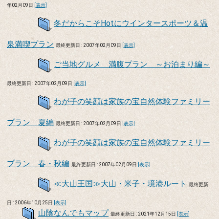
年02月09日
[表示]
冬だからこそHotにウインタースポーツ＆温
泉満喫プラン
最終更新日 : 2007年02月09日
[表示]
ご当地グルメ 満腹プラン ～お泊まり編～
最終更新日 : 2007年02月09日
[表示]
わが子の笑顔は家族の宝自然体験ファミリー
プラン 夏編
最終更新日 : 2007年02月09日
[表示]
わが子の笑顔は家族の宝自然体験ファミリー
プラン 春・秋編
最終更新日 : 2007年02月09日
[表示]
≪大山王国≫大山・米子・境港ルート
最終更新
日 : 2006年10月25日
[表示]
山陰なんでもマップ
最終更新日 : 2021年12月15日
[表示]