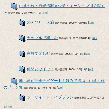
山陰の旅・観光情報≪シチュエーション別で探す
≫
最終更新日 : 2015年03月31日
[表示]
のんびり一人旅
最終更新日 : 2006年10月04日
[表示]
カップルで楽しむ
最終更新日 : 2006年10月24日
[表示]
家族で楽しむ
最終更新日 : 2006年10月13日
[表示]
仲間とワイワイ
最終更新日 : 2006年10月13日
[表示]
地元通が完全ナビゲート！好みで選ぶ 山陰・旅
のプラン集
最終更新日 : 2011年11月15日
[表示]
シーサイドドライブプラン
最終更新日 : 2007年02月09
日
[表示]