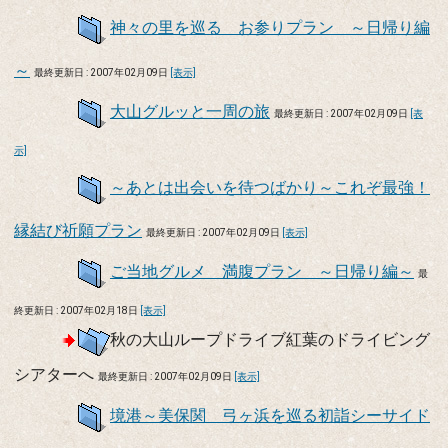
神々の里を巡る お参りプラン ～日帰り編
～
最終更新日 : 2007年02月09日
[表示]
大山グルッと一周の旅
最終更新日 : 2007年02月09日
[表
示]
～あとは出会いを待つばかり～これぞ最強！
縁結び祈願プラン
最終更新日 : 2007年02月09日
[表示]
ご当地グルメ 満腹プラン ～日帰り編～
最
終更新日 : 2007年02月18日
[表示]
秋の大山ループドライブ紅葉のドライビング
シアターへ
最終更新日 : 2007年02月09日
[表示]
境港～美保関 弓ヶ浜を巡る初詣シーサイド