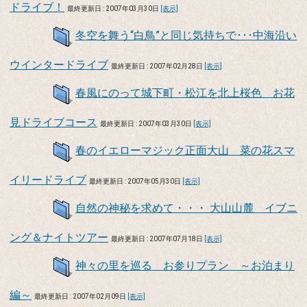
ドライブ！
最終更新日 : 2007年03月30日
[表示]
冬空を舞う“白鳥”と同じ気持ちで･･･中海沿い
ウインタードライブ
最終更新日 : 2007年02月28日
[表示]
春風にのって城下町・松江を北上桜色 お花
見ドライブコース
最終更新日 : 2007年03月30日
[表示]
春のイエローマジック正面大山 菜の花スマ
イリードライブ
最終更新日 : 2007年05月30日
[表示]
自然の神秘を求めて・・・ 大山山麓 イブニ
ング＆ナイトツアー
最終更新日 : 2007年07月18日
[表示]
神々の里を巡る お参りプラン ～お泊まり
編～
最終更新日 : 2007年02月09日
[表示]