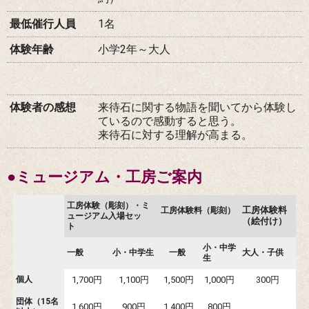
最低催行人員
1名
体験年齢
小学2年～大人
体験者の感想
来待石に関する物語を聞いてから体験し
ているので感動すると思う。
来待石に対する理解が高まる。
●ミュージアム・工房ご案内
工房体験（彫刻）・ミ
工房体験料
工房体験料（彫刻）
ュージアム入場セッ
（絵付け）
ト
小・中学
一般
小・中学生
一般
大人・子供
生
個人
1,700円
1,100円
1,500円
1,000円
300円
団体（15名
1,600円
900円
1,400円
800円