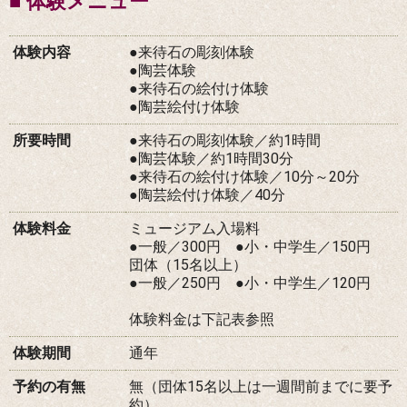
■ 体験メニュー
体験内容
●来待石の彫刻体験
●陶芸体験
●来待石の絵付け体験
●陶芸絵付け体験
所要時間
●来待石の彫刻体験／約1時間
●陶芸体験／約1時間30分
●来待石の絵付け体験／10分～20分
●陶芸絵付け体験／40分
体験料金
ミュージアム入場料
●一般／300円 ●小・中学生／150円
団体（15名以上）
●一般／250円 ●小・中学生／120円
体験料金は下記表参照
体験期間
通年
予約の有無
無（団体15名以上は一週間前までに要予
約）