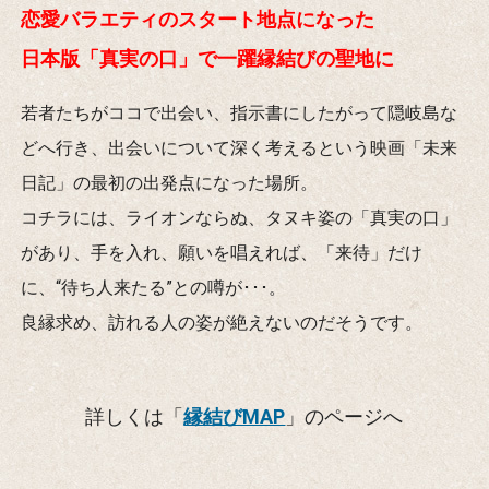
恋愛バラエティのスタート地点になった
日本版「真実の口」で一躍縁結びの聖地に
若者たちがココで出会い、指示書にしたがって隠岐島な
どへ行き、出会いについて深く考えるという映画「未来
日記」の最初の出発点になった場所。
コチラには、ライオンならぬ、タヌキ姿の「真実の口」
があり、手を入れ、願いを唱えれば、「来待」だけ
に、“待ち人来たる”との噂が･･･。
良縁求め、訪れる人の姿が絶えないのだそうです。
詳しくは「
縁結びMAP
」のページへ