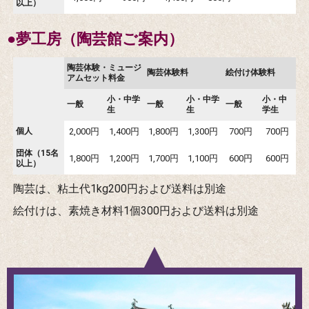
以上）
●夢工房（陶芸館ご案内）
陶芸体験・ミュージ
陶芸体験料
絵付け体験料
アムセット料金
小・中学
小・中学
小・中
一般
一般
一般
生
生
学生
個人
2,000円
1,400円
1,800円
1,300円
700円
700円
団体（15名
1,800円
1,200円
1,700円
1,100円
600円
600円
以上）
陶芸は、粘土代1kg200円および送料は別途
絵付けは、素焼き材料1個300円および送料は別途