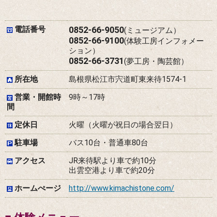
電話番号
0852-66-9050
(ミュージアム）
0852-66-9100
(体験工房インフォメー
ション）
0852-66-3731
(夢工房・陶芸館）
所在地
島根県松江市宍道町東来待1574-1
営業・開館時
9時～17時
間
定休日
火曜（火曜が祝日の場合翌日）
駐車場
バス10台・普通車80台
アクセス
JR来待駅より車で約10分
出雲空港より車で約20分
ホームぺージ
http://www.kimachistone.com/