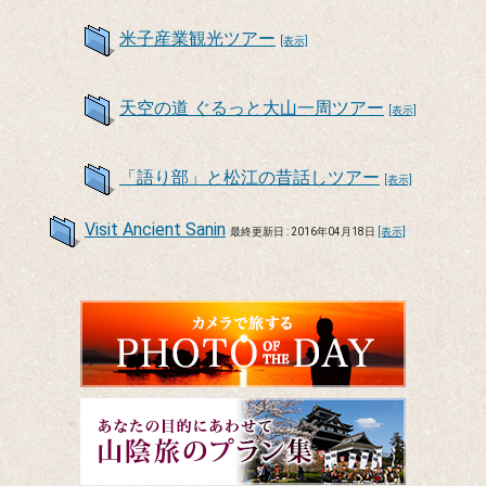
米子産業観光ツアー
[表示]
天空の道 ぐるっと大山一周ツアー
[表示]
「語り部」と松江の昔話しツアー
[表示]
Visit Ancient Sanin
最終更新日 : 2016年04月18日
[表示]