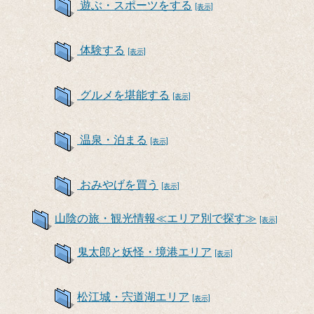
遊ぶ・スポーツをする
[表示]
体験する
[表示]
グルメを堪能する
[表示]
温泉・泊まる
[表示]
おみやげを買う
[表示]
山陰の旅・観光情報≪エリア別で探す≫
[表示]
鬼太郎と妖怪・境港エリア
[表示]
松江城・宍道湖エリア
[表示]