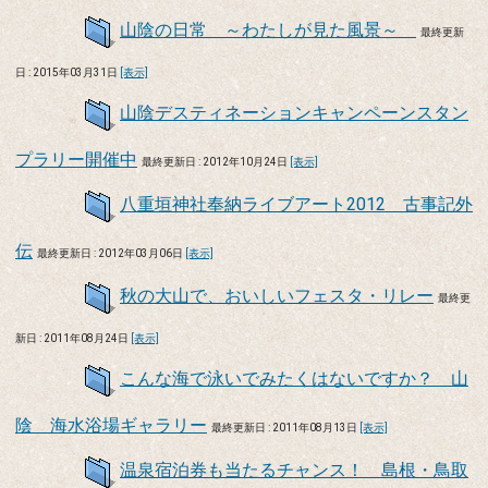
山陰の日常 ～わたしが見た風景～
最終更新
日 : 2015年03月31日
[表示]
山陰デスティネーションキャンペーンスタン
プラリー開催中
最終更新日 : 2012年10月24日
[表示]
八重垣神社奉納ライブアート2012 古事記外
伝
最終更新日 : 2012年03月06日
[表示]
秋の大山で、おいしいフェスタ・リレー
最終更
新日 : 2011年08月24日
[表示]
こんな海で泳いでみたくはないですか？ 山
陰 海水浴場ギャラリー
最終更新日 : 2011年08月13日
[表示]
温泉宿泊券も当たるチャンス！ 島根・鳥取