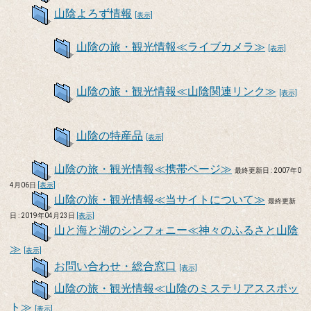
山陰よろず情報
[表示]
山陰の旅・観光情報≪ライブカメラ≫
[表示]
山陰の旅・観光情報≪山陰関連リンク≫
[表示]
山陰の特産品
[表示]
山陰の旅・観光情報≪携帯ページ≫
最終更新日 : 2007年0
4月06日
[表示]
山陰の旅・観光情報≪当サイトについて≫
最終更新
日 : 2019年04月23日
[表示]
山と海と湖のシンフォニー≪神々のふるさと山陰
≫
[表示]
お問い合わせ・総合窓口
[表示]
山陰の旅・観光情報≪山陰のミステリアススポッ
ト≫
[表示]