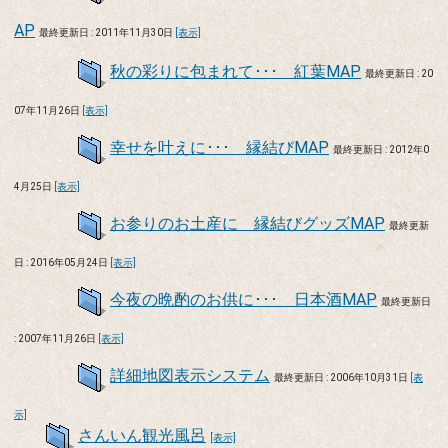
AP
最終更新日 : 2011年11月30日
[表示]
秋の彩りに包まれて･･･ 紅葉MAP
最終更新日 : 20
07年11月26日
[表示]
幸せを叶えに･･･ 縁結びMAP
最終更新日 : 2012年0
4月25日
[表示]
お参りのお土産に 縁結びグッズMAP
最終更新
日 : 2016年05月24日
[表示]
今夜の晩酌のお供に･･･ 日本酒MAP
最終更新日
: 2007年11月26日
[表示]
詳細地図表示システム
最終更新日 : 2006年10月31日
[表
示]
さんいん観光風呂
[表示]