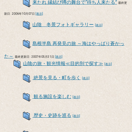
来たれ 縁結び噂の舞台で“待ち人来たる”
最終更
新日 : 2006年10月07日
[表示]
山陰 冬景フォトギャラリー
[表示]
島根半島 再発見の旅 ～海はやっぱり蒼かっ
た～
最終更新日 : 2007年05月31日
[表示]
山陰の旅・観光情報≪目的別で探す≫
[表示]
絶景を見る・町を歩く
[表示]
観る施設を楽しむ
[表示]
歴史・史跡を巡る
[表示]