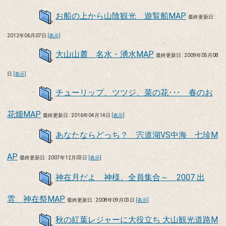
お船の上から山陰観光 遊覧船MAP
最終更新日 :
2012年06月07日
[表示]
大山山麓 名水・湧水MAP
最終更新日 : 2009年05月08
日
[表示]
チューリップ、ツツジ、菜の花･･･ 春のお
花畑MAP
最終更新日 : 2016年04月14日
[表示]
あなたならどっち？ 宍道湖VS中海 七珍M
AP
最終更新日 : 2007年12月03日
[表示]
神在月だよ 神様、全員集合～ 2007 出
雲 神在祭MAP
最終更新日 : 2008年09月03日
[表示]
秋の紅葉レジャーに大役立ち 大山観光道路M