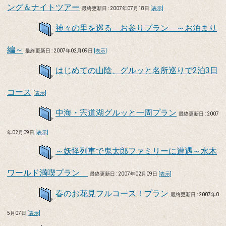
ング＆ナイトツアー
最終更新日 : 2007年07月18日
[表示]
神々の里を巡る お参りプラン ～お泊まり
編～
最終更新日 : 2007年02月09日
[表示]
はじめての山陰、グルッと名所巡りで2泊3日
コース
[表示]
中海・宍道湖グルッと一周プラン
最終更新日 : 2007
年02月09日
[表示]
～妖怪列車で鬼太郎ファミリーに遭遇～水木
ワールド満喫プラン
最終更新日 : 2007年02月09日
[表示]
春のお花見フルコース！プラン
最終更新日 : 2007年0
5月07日
[表示]