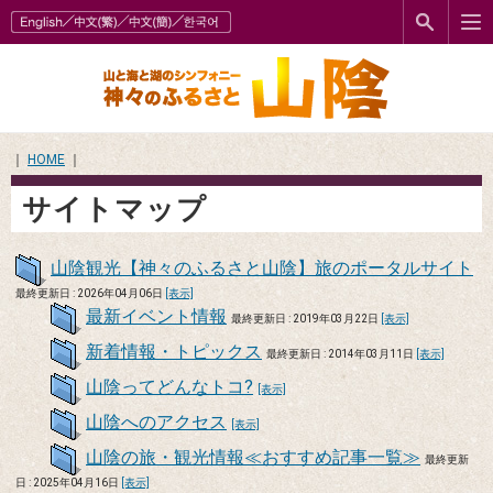
｜
HOME
｜
サイトマップ
山陰観光【神々のふるさと山陰】旅のポータルサイト
最終更新日 : 2026年04月06日
[表示]
最新イベント情報
最終更新日 : 2019年03月22日
[表示]
新着情報・トピックス
最終更新日 : 2014年03月11日
[表示]
山陰ってどんなトコ?
[表示]
山陰へのアクセス
[表示]
山陰の旅・観光情報≪おすすめ記事一覧≫
最終更新
日 : 2025年04月16日
[表示]