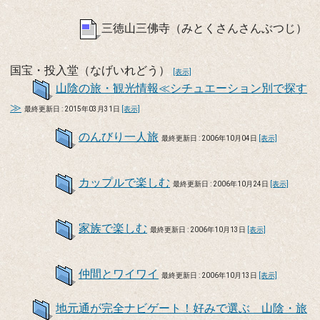
三徳山三佛寺（みとくさんさんぶつじ）
国宝・投入堂（なげいれどう）
[表示]
山陰の旅・観光情報≪シチュエーション別で探す
≫
最終更新日 : 2015年03月31日
[表示]
のんびり一人旅
最終更新日 : 2006年10月04日
[表示]
カップルで楽しむ
最終更新日 : 2006年10月24日
[表示]
家族で楽しむ
最終更新日 : 2006年10月13日
[表示]
仲間とワイワイ
最終更新日 : 2006年10月13日
[表示]
地元通が完全ナビゲート！好みで選ぶ 山陰・旅