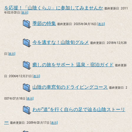
を応援！「山陰くらぶ」に参加してみませんか
最終更新日 : 2011
年02月03日
[表示]
季節の特集
最終更新日 : 2025年04月16日
[表示]
今を逃すな！山陰旬グルメ
最終更新日 : 2018年12月28
日
[表示]
癒しの旅をサポート 温泉・宿泊ガイド
最終更新
日 : 2006年12月21日
[表示]
山陰の車窓旬のドライビングコース
最終更新日 : 2
007年07月18日
[表示]
わが“道”を行く自らの足で辿る山陰ストーリ
ー
最終更新日 : 2009年03月17日
[表示]