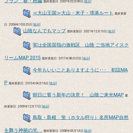
プラン 春・秋編
最終更新日 : 2007年02月09日
[表示]
≪大山王国≫大山・米子・境港ルート
最終更新
日 : 2006年10月25日
[表示]
山陰なんでもマップ
最終更新日 : 2021年12月15日
[表示]
実は全国屈指の激戦区 山陰 ご当地アイスク
リームMAP 2015
最終更新日 : 2017年08月22日
[表示]
今年もいいことありますように･･･ 初詣MA
P
最終更新日 : 2015年04月16日
[表示]
朝日に誓う新年の決意！ 山陰ご来光MAP
最
終更新日 : 2009年12月17日
[表示]
鳥取・島根 蛍（ホタル狩り）名所MAP自然
を舞う神秘の光
最終更新日 : 2008年05月14日
[表示]