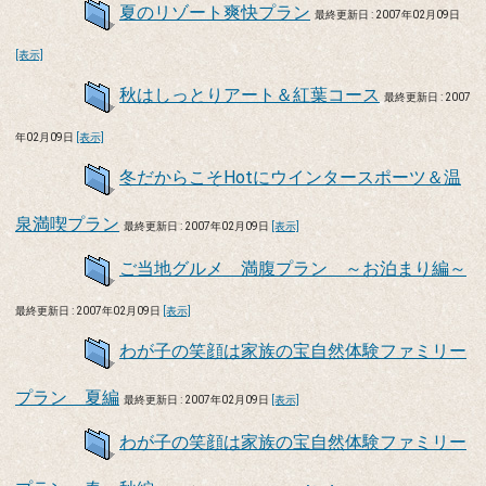
夏のリゾート爽快プラン
最終更新日 : 2007年02月09日
[表示]
秋はしっとりアート＆紅葉コース
最終更新日 : 2007
年02月09日
[表示]
冬だからこそHotにウインタースポーツ＆温
泉満喫プラン
最終更新日 : 2007年02月09日
[表示]
ご当地グルメ 満腹プラン ～お泊まり編～
最終更新日 : 2007年02月09日
[表示]
わが子の笑顔は家族の宝自然体験ファミリー
プラン 夏編
最終更新日 : 2007年02月09日
[表示]
わが子の笑顔は家族の宝自然体験ファミリー