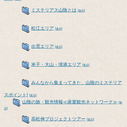
ミステリアス山陰とは
[表示]
松江エリア
[表示]
出雲エリア
[表示]
米子・大山・境港エリア
[表示]
みんなから集まってきた、山陰のミステリア
スポイント!
[表示]
山陰の旅・観光情報≪産業観光ネットワーク≫
[表
示]
高松伸プロジェクトツアー
[表示]