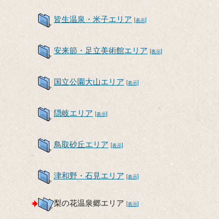
皆生温泉・米子エリア
[表示]
安来節・足立美術館エリア
[表示]
国立公園大山エリア
[表示]
隠岐エリア
[表示]
鳥取砂丘エリア
[表示]
津和野・石見エリア
[表示]
梨の花温泉郷エリア
[表示]