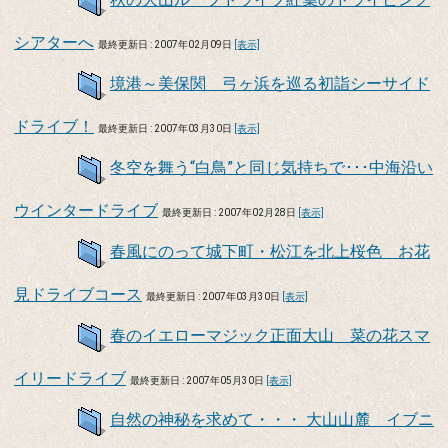
シアターへ
最終更新日 : 2007年02月09日
[表示]
境港～美保関 弓ヶ浜を巡る初詣シーサイド
ドライブ！
最終更新日 : 2007年03月30日
[表示]
冬空を舞う“白鳥”と同じ気持ちで･･･中海沿い
ウインタードライブ
最終更新日 : 2007年02月28日
[表示]
春風にのって城下町・松江を北上桜色 お花
見ドライブコース
最終更新日 : 2007年03月30日
[表示]
春のイエローマジック正面大山 菜の花スマ
イリードライブ
最終更新日 : 2007年05月30日
[表示]
自然の神秘を求めて・・・ 大山山麓 イブニ