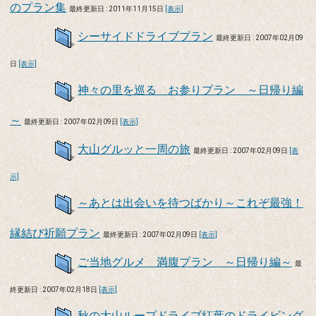
のプラン集
最終更新日 : 2011年11月15日
[表示]
シーサイドドライブプラン
最終更新日 : 2007年02月09
日
[表示]
神々の里を巡る お参りプラン ～日帰り編
～
最終更新日 : 2007年02月09日
[表示]
大山グルッと一周の旅
最終更新日 : 2007年02月09日
[表
示]
～あとは出会いを待つばかり～これぞ最強！
縁結び祈願プラン
最終更新日 : 2007年02月09日
[表示]
ご当地グルメ 満腹プラン ～日帰り編～
最
終更新日 : 2007年02月18日
[表示]
秋の大山ループドライブ紅葉のドライビング