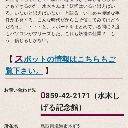
ともできるのだ。水木さんは「妖怪はいると思えばい
る。いないと思えばいない」と語る。いじめや凄惨な事
件が多発する、こんな時代だからこそ信じてみてはどう
だろう。・・・・と、レポートをまとめている間に２度
もパソコンがフリーズした。これも妖怪の仕業？ も
う、信じるしかない。
ス
【
ポットの情報はこちらもご
覧下さい。
】
お問い合わせ先
0
859-42-2171（水木し
げる記念館）
所在地
鳥取県境港市本町5