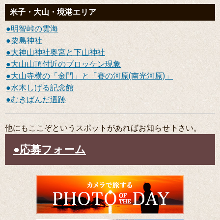
米子・大山・境港エリア
明智峠の雲海
粟島神社
大神山神社奥宮と下山神社
大山山頂付近のブロッケン現象
大山寺横の「金門」と「賽の河原(南光河原)」
水木しげる記念館
むきばんだ遺跡
他にもここぞというスポットがあればお知らせ下さい。
応募フォーム