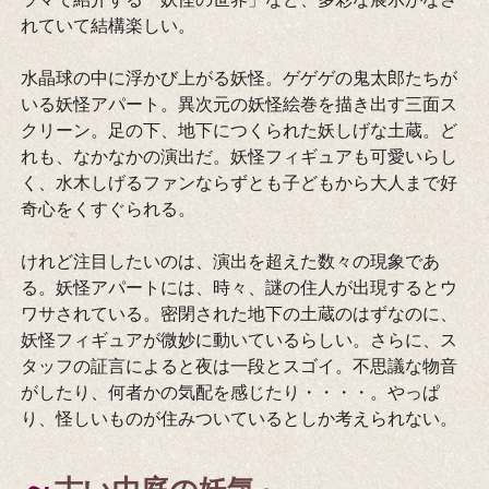
れていて結構楽しい。
水晶球の中に浮かび上がる妖怪。ゲゲゲの鬼太郎たちが
いる妖怪アパート。異次元の妖怪絵巻を描き出す三面ス
クリーン。足の下、地下につくられた妖しげな土蔵。ど
れも、なかなかの演出だ。妖怪フィギュアも可愛いらし
く、水木しげるファンならずとも子どもから大人まで好
奇心をくすぐられる。
けれど注目したいのは、演出を超えた数々の現象であ
る。妖怪アパートには、時々、謎の住人が出現するとウ
ワサされている。密閉された地下の土蔵のはずなのに、
妖怪フィギュアが微妙に動いているらしい。さらに、ス
タッフの証言によると夜は一段とスゴイ。不思議な物音
がしたり、何者かの気配を感じたり・・・・。やっぱ
り、怪しいものが住みついているとしか考えられない。
～