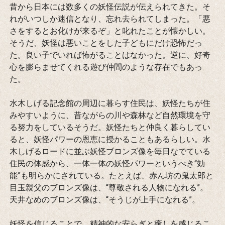
昔から日本には数多くの妖怪伝説が伝えられてきた。そ
れがいつしか迷信となり、忘れ去られてしまった。「悪
さをするとお化けが来るぞ」と叱れたことが懐かしい。
そうだ、妖怪は悪いことをした子どもにだけ恐怖だっ
た。良い子でいれば怖がることはなかった。逆に、好奇
心を膨らませてくれる遊び仲間のような存在でもあっ
た。
水木しげる記念館の周辺に暮らす住民は、妖怪たちが住
みやすいように、昔ながらの川や森林など自然環境を守
る努力をしているそうだ。妖怪たちと仲良く暮らしてい
ると、妖怪パワーの恩恵に授かることもあるらしい。水
木しげるロードに並ぶ妖怪ブロンズ像を毎日なでている
住民の体感から、一体一体の妖怪パワーというべき“効
能”も明らかにされている。たとえば、赤ん坊の鬼太郎と
目玉親父のブロンズ像は、“尊敬される人物になれる”。
天井なめのブロンズ像は、“そうじが上手になれる”。
妖怪を信じることで、精神的な安らぎと癒しを感じるこ