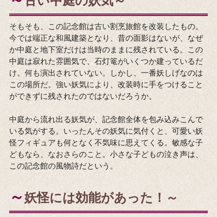
古い中庭の妖気～
そもそも、この記念館は古い割烹旅館を改装したもの。
今では端正な和風建築となり、昔の面影はないが、なぜ
か中庭と地下室だけは当時のままに残されている。この
中庭は寂れた雰囲気で、石灯篭がいくつか建っているだ
け。何も演出されていない。しかし、一番妖しげなのは
この場所だ。強い妖気により、改装時に手をつけること
ができずに残されたのではないだろうか。
中庭から流れ出る妖気が、記念館全体を包み込みこんで
いる気がする。いったんその妖気に気付くと、可愛い妖
怪フィギュアも何となく不気味に思えてくる。敏感な子
どもなら、なおさらのこと。小さな子どもの泣き声は、
この記念館の風物詩だという。
～
妖怪には効能があった！～