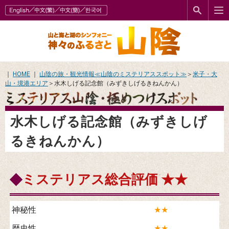
｜
HOME
｜
山陰の旅・観光情報≪山陰のミステリアススポット≫
＞
米子・大
山・境港エリア
＞水木しげる記念館（みずきしげるきねんかん）
水木しげる記念館（みずきしげ
るきねんかん）
◆
ミステリアス総合評価 ★★
神秘性
★★
歴史性
★★