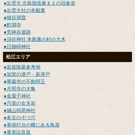
出雲大 北島国造家まえの旧参道
出雲大社の本殿裏
猪目洞窟
鰐淵寺
荒神谷遺跡
須佐神社 本殿裏の杉の大木
日御碕神社
松江エリア
岩坂陵墓参考地
加賀の潜戸・新潜戸
華蔵寺の不動明王
月照寺の大亀
金屋子神社
宍道の女夫岩
城山稲荷神社
多古の七つ穴
美保灯台の横にある鳥居
黄泉比良坂