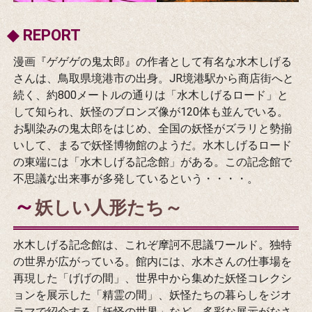
◆ REPORT
漫画『ゲゲゲの鬼太郎』の作者として有名な水木しげる
さんは、鳥取県境港市の出身。JR境港駅から商店街へと
続く、約800メートルの通りは「水木しげるロード」と
して知られ、妖怪のブロンズ像が120体も並んでいる。
お馴染みの鬼太郎をはじめ、全国の妖怪がズラリと勢揃
いして、まるで妖怪博物館のようだ。水木しげるロード
の東端には「水木しげる記念館」がある。この記念館で
不思議な出来事が多発しているという・・・・。
～
妖しい人形たち～
水木しげる記念館は、これぞ摩訶不思議ワールド。独特
の世界が広がっている。館内には、水木さんの仕事場を
再現した「げげの間」、世界中から集めた妖怪コレクシ
ョンを展示した「精霊の間」、妖怪たちの暮らしをジオ
ラマで紹介する「妖怪の世界」など、多彩な展示がなさ