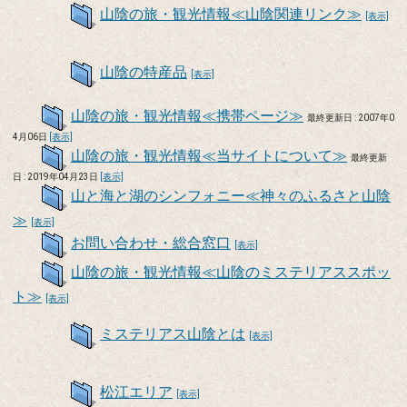
山陰の旅・観光情報≪山陰関連リンク≫
[表示]
山陰の特産品
[表示]
山陰の旅・観光情報≪携帯ページ≫
最終更新日 : 2007年0
4月06日
[表示]
山陰の旅・観光情報≪当サイトについて≫
最終更新
日 : 2019年04月23日
[表示]
山と海と湖のシンフォニー≪神々のふるさと山陰
≫
[表示]
お問い合わせ・総合窓口
[表示]
山陰の旅・観光情報≪山陰のミステリアススポッ
ト≫
[表示]
ミステリアス山陰とは
[表示]
松江エリア
[表示]