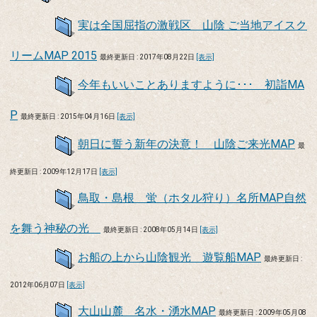
実は全国屈指の激戦区 山陰 ご当地アイスク
リームMAP 2015
最終更新日 : 2017年08月22日
[表示]
今年もいいことありますように･･･ 初詣MA
P
最終更新日 : 2015年04月16日
[表示]
朝日に誓う新年の決意！ 山陰ご来光MAP
最
終更新日 : 2009年12月17日
[表示]
鳥取・島根 蛍（ホタル狩り）名所MAP自然
を舞う神秘の光
最終更新日 : 2008年05月14日
[表示]
お船の上から山陰観光 遊覧船MAP
最終更新日 :
2012年06月07日
[表示]
大山山麓 名水・湧水MAP
最終更新日 : 2009年05月08