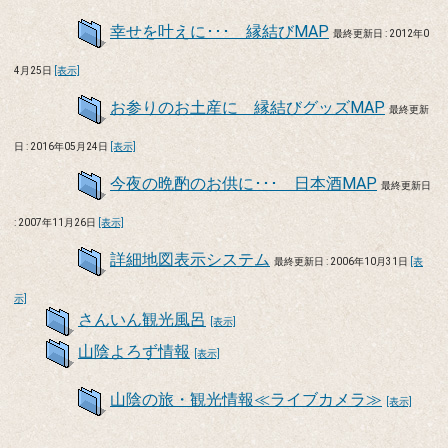
幸せを叶えに･･･ 縁結びMAP
最終更新日 : 2012年0
4月25日
[表示]
お参りのお土産に 縁結びグッズMAP
最終更新
日 : 2016年05月24日
[表示]
今夜の晩酌のお供に･･･ 日本酒MAP
最終更新日
: 2007年11月26日
[表示]
詳細地図表示システム
最終更新日 : 2006年10月31日
[表
示]
さんいん観光風呂
[表示]
山陰よろず情報
[表示]
山陰の旅・観光情報≪ライブカメラ≫
[表示]