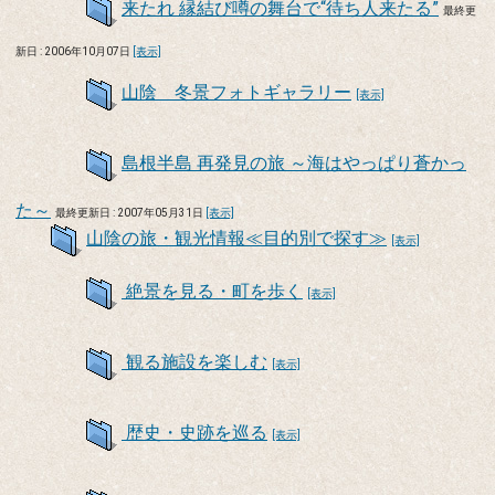
来たれ 縁結び噂の舞台で“待ち人来たる”
最終更
新日 : 2006年10月07日
[表示]
山陰 冬景フォトギャラリー
[表示]
島根半島 再発見の旅 ～海はやっぱり蒼かっ
た～
最終更新日 : 2007年05月31日
[表示]
山陰の旅・観光情報≪目的別で探す≫
[表示]
絶景を見る・町を歩く
[表示]
観る施設を楽しむ
[表示]
歴史・史跡を巡る
[表示]