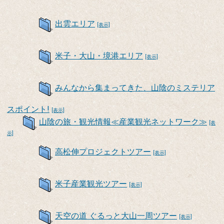
出雲エリア
[表示]
米子・大山・境港エリア
[表示]
みんなから集まってきた、山陰のミステリア
スポイント!
[表示]
山陰の旅・観光情報≪産業観光ネットワーク≫
[表
示]
高松伸プロジェクトツアー
[表示]
米子産業観光ツアー
[表示]
天空の道 ぐるっと大山一周ツアー
[表示]