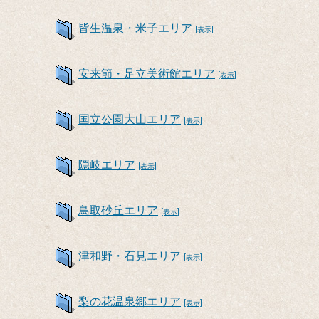
皆生温泉・米子エリア
[表示]
安来節・足立美術館エリア
[表示]
国立公園大山エリア
[表示]
隠岐エリア
[表示]
鳥取砂丘エリア
[表示]
津和野・石見エリア
[表示]
梨の花温泉郷エリア
[表示]