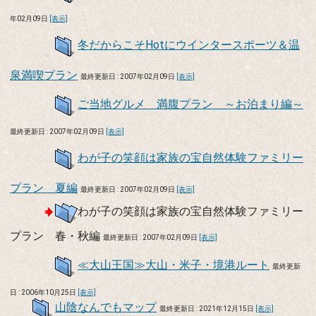
年02月09日
[表示]
冬だからこそHotにウインタースポーツ＆温
泉満喫プラン
最終更新日 : 2007年02月09日
[表示]
ご当地グルメ 満腹プラン ～お泊まり編～
最終更新日 : 2007年02月09日
[表示]
わが子の笑顔は家族の宝自然体験ファミリー
プラン 夏編
最終更新日 : 2007年02月09日
[表示]
わが子の笑顔は家族の宝自然体験ファミリー
プラン 春・秋編
最終更新日 : 2007年02月09日
[表示]
≪大山王国≫大山・米子・境港ルート
最終更新
日 : 2006年10月25日
[表示]
山陰なんでもマップ
最終更新日 : 2021年12月15日
[表示]