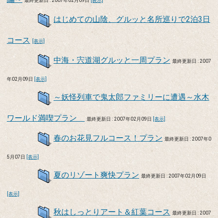
最終更新日 : 2007年02月09日
[表示]
はじめての山陰、グルッと名所巡りで2泊3日
コース
[表示]
中海・宍道湖グルッと一周プラン
最終更新日 : 2007
年02月09日
[表示]
～妖怪列車で鬼太郎ファミリーに遭遇～水木
ワールド満喫プラン
最終更新日 : 2007年02月09日
[表示]
春のお花見フルコース！プラン
最終更新日 : 2007年0
5月07日
[表示]
夏のリゾート爽快プラン
最終更新日 : 2007年02月09日
[表示]
秋はしっとりアート＆紅葉コース
最終更新日 : 2007