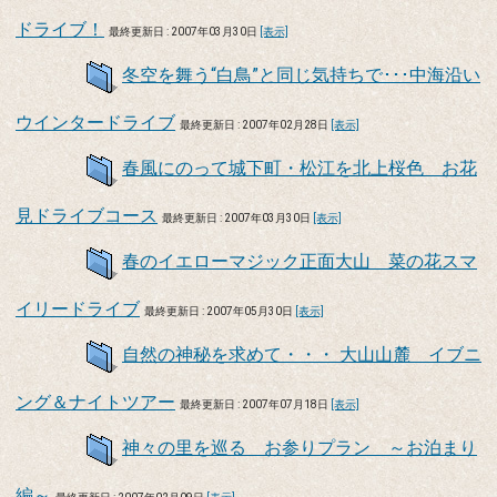
ドライブ！
最終更新日 : 2007年03月30日
[表示]
冬空を舞う“白鳥”と同じ気持ちで･･･中海沿い
ウインタードライブ
最終更新日 : 2007年02月28日
[表示]
春風にのって城下町・松江を北上桜色 お花
見ドライブコース
最終更新日 : 2007年03月30日
[表示]
春のイエローマジック正面大山 菜の花スマ
イリードライブ
最終更新日 : 2007年05月30日
[表示]
自然の神秘を求めて・・・ 大山山麓 イブニ
ング＆ナイトツアー
最終更新日 : 2007年07月18日
[表示]
神々の里を巡る お参りプラン ～お泊まり
編～