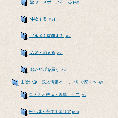
遊ぶ・スポーツをする
[表示]
体験する
[表示]
グルメを堪能する
[表示]
温泉・泊まる
[表示]
おみやげを買う
[表示]
山陰の旅・観光情報≪エリア別で探す≫
[表示]
鬼太郎と妖怪・境港エリア
[表示]
松江城・宍道湖エリア
[表示]