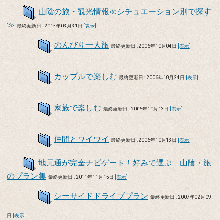
山陰の旅・観光情報≪シチュエーション別で探す
≫
最終更新日 : 2015年03月31日
[表示]
のんびり一人旅
最終更新日 : 2006年10月04日
[表示]
カップルで楽しむ
最終更新日 : 2006年10月24日
[表示]
家族で楽しむ
最終更新日 : 2006年10月13日
[表示]
仲間とワイワイ
最終更新日 : 2006年10月13日
[表示]
地元通が完全ナビゲート！好みで選ぶ 山陰・旅
のプラン集
最終更新日 : 2011年11月15日
[表示]
シーサイドドライブプラン
最終更新日 : 2007年02月09
日
[表示]