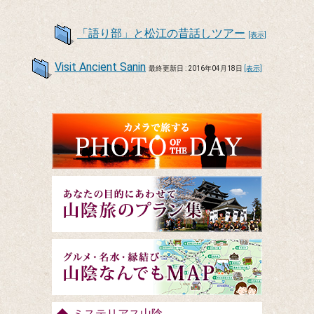
「語り部」と松江の昔話しツアー
[表示]
Visit Ancient Sanin
最終更新日 : 2016年04月18日
[表示]
ミステリアス山陰