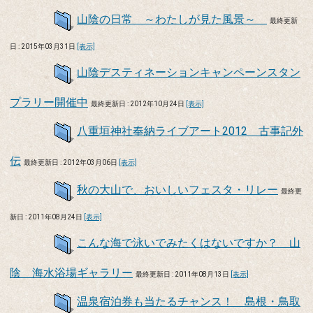
山陰の日常 ～わたしが見た風景～
最終更新
日 : 2015年03月31日
[表示]
山陰デスティネーションキャンペーンスタン
プラリー開催中
最終更新日 : 2012年10月24日
[表示]
八重垣神社奉納ライブアート2012 古事記外
伝
最終更新日 : 2012年03月06日
[表示]
秋の大山で、おいしいフェスタ・リレー
最終更
新日 : 2011年08月24日
[表示]
こんな海で泳いでみたくはないですか？ 山
陰 海水浴場ギャラリー
最終更新日 : 2011年08月13日
[表示]
温泉宿泊券も当たるチャンス！ 島根・鳥取