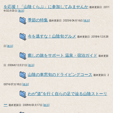
を応援！「山陰くらぶ」に参加してみませんか
最終更新日 : 2011
年02月03日
[表示]
季節の特集
最終更新日 : 2025年04月16日
[表示]
今を逃すな！山陰旬グルメ
最終更新日 : 2018年12月28
日
[表示]
癒しの旅をサポート 温泉・宿泊ガイド
最終更新
日 : 2006年12月21日
[表示]
山陰の車窓旬のドライビングコース
最終更新日 : 2
007年07月18日
[表示]
わが“道”を行く自らの足で辿る山陰ストーリ
ー
最終更新日 : 2009年03月17日
[表示]