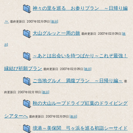
神々の里を巡る お参りプラン ～日帰り編
～
最終更新日 : 2007年02月09日
[表示]
大山グルッと一周の旅
最終更新日 : 2007年02月09日
[表
示]
～あとは出会いを待つばかり～これぞ最強！
縁結び祈願プラン
最終更新日 : 2007年02月09日
[表示]
ご当地グルメ 満腹プラン ～日帰り編～
最
終更新日 : 2007年02月18日
[表示]
秋の大山ループドライブ紅葉のドライビング
シアターへ
最終更新日 : 2007年02月09日
[表示]
境港～美保関 弓ヶ浜を巡る初詣シーサイド