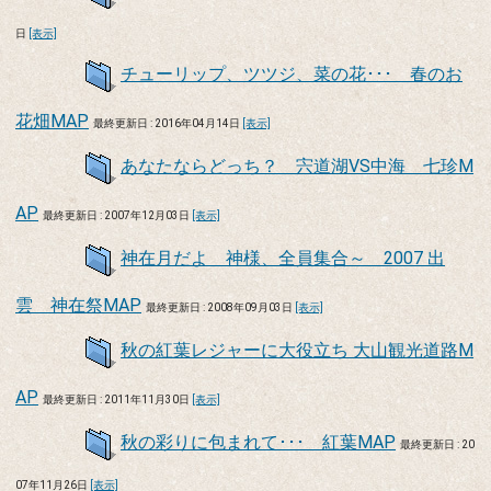
日
[表示]
チューリップ、ツツジ、菜の花･･･ 春のお
花畑MAP
最終更新日 : 2016年04月14日
[表示]
あなたならどっち？ 宍道湖VS中海 七珍M
AP
最終更新日 : 2007年12月03日
[表示]
神在月だよ 神様、全員集合～ 2007 出
雲 神在祭MAP
最終更新日 : 2008年09月03日
[表示]
秋の紅葉レジャーに大役立ち 大山観光道路M
AP
最終更新日 : 2011年11月30日
[表示]
秋の彩りに包まれて･･･ 紅葉MAP
最終更新日 : 20
07年11月26日
[表示]