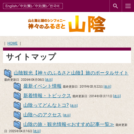
｜
HOME
｜
サイトマップ
山陰観光【神々のふるさと山陰】旅のポータルサイト
最終更新日 : 2026年04月06日
[表示]
最新イベント情報
最終更新日 : 2019年03月22日
[表示]
新着情報・トピックス
最終更新日 : 2014年03月11日
[表示]
山陰ってどんなトコ?
[表示]
山陰へのアクセス
[表示]
山陰の旅・観光情報≪おすすめ記事一覧≫
最終更新
日 : 2025年04月16日
[表示]