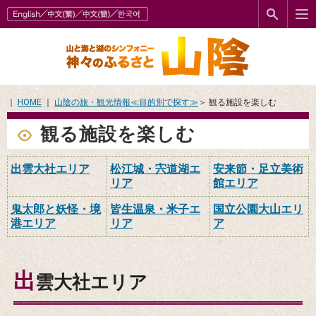
｜
HOME
｜
山陰の旅・観光情報≪目的別で探す≫
＞ 観る施設を楽しむ
観る施設を楽しむ
出雲大社エリア
松江城・宍道湖エ
安来節・足立美術
リア
館エリア
鬼太郎と妖怪・境
皆生温泉・米子エ
国立公園大山エリ
港エリア
リア
ア
出
雲大社エリア