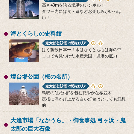
高さ43mを誇る境港のシンボル！
タワー内には食・遊などお楽しみがいっぱ
い！
海とくらしの史料館
はく製数日本一！水はなくとも心は海の中
ココでも見つけた水産天国・境港の底力
境台場公園（桜の名所）
鳥取の“お台場”を包む艶やかな桜並木
夜桜に浮かび上がる白い灯台はとっても幻想
的
大漁市場「なかうら」・御食事処 弓ヶ浜・鬼
太郎の巨大石像