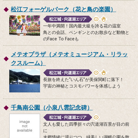
松江フォーゲルパーク（花と鳥の楽園）
一年中満開！国内最大級を誇る花の温室
鳥との会話、ペンギンとのお散歩など動物と
のFace To Faceも
メテオプラザ（メテオミュージアム・リラッ
クスルーム）
長旅を終えた“いん石”が美保関町に落下！
宇宙の神秘とコスモパワーを体感しよう
千鳥南公園（小泉八雲記念碑）
文人も愛した四季折々の宍道湖百景が目の前
に
水郷情緒に浸りつつ、緑美しい湖畔公園を散