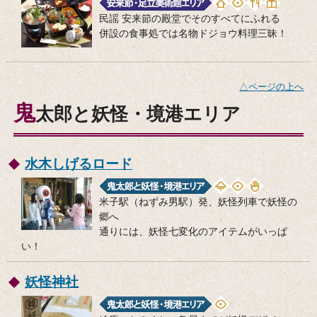
民謡 安来節の殿堂でそのすべてにふれる
併設の食事処では名物ドジョウ料理三昧！
△ページの上へ
鬼
太郎と妖怪・境港エリア
水木しげるロード
米子駅（ねずみ男駅）発、妖怪列車で妖怪の
郷へ
通りには、妖怪七変化のアイテムがいっぱ
い！
妖怪神社