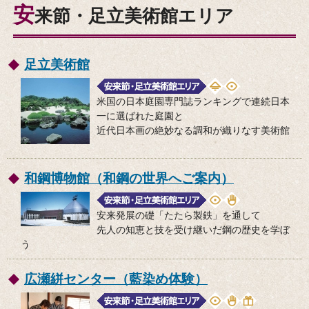
安
来節・足立美術館エリア
足立美術館
米国の日本庭園専門誌ランキングで連続日本
一に選ばれた庭園と
近代日本画の絶妙なる調和が織りなす美術館
和鋼博物館（和鋼の世界へご案内）
安来発展の礎「たたら製鉄」を通して
先人の知恵と技を受け継いだ鋼の歴史を学ぼ
う
広瀬絣センター（藍染め体験）