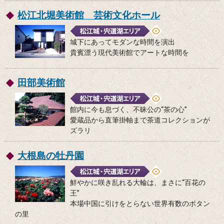
松江北堀美術館 芸術文化ホール
城下にあってモダンな時間を演出
貴賓漂う現代美術館でアートな時間を
田部美術館
館内に今も息づく、不昧公の“茶の心”
愛蔵品から直筆掛軸まで茶道コレクションが
ズラリ
大根島の牡丹園
鮮やかに咲き乱れる大輪は、まさに“百花の
王”
本場中国に引けをとらない世界有数のボタン
の里