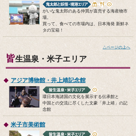
がいな鬼太郎のある仲買が直売する海産物市
場。
買って、食べての市場内は、日本海発 新鮮ネ
タの宝箱！
△ページの上へ
皆
生温泉・米子エリア
アジア博物館・井上靖記念館
環日本海諸国の文化を展示する伝承館と
中国との交流に尽くした文豪「井上靖」の記
念館
米子市美術館