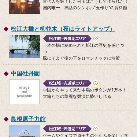
古代人を魅了した勾玉はこうして作られた！
国内唯一、神話のシンボル“玉作り”の資料館
松江大橋と柳並木（夜はライトアップ）
一本の橋に秘められた松江の歴史を感じつ
つ、
風にそよぐ柳の下をロマンチックに散策
中国牡丹園
中国からやって来た本場のボタンが1万本！
大輪たちの華麗な競演に酔いしれる
島根原子力館
ゲームやクイズで原子力の仕組みを楽しく学