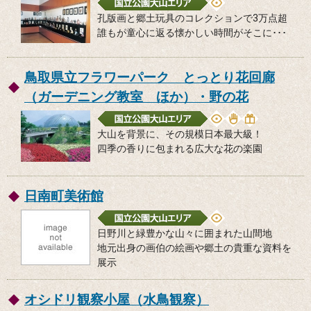
孔版画と郷土玩具のコレクションで3万点超
誰もが童心に返る懐かしい時間がそこに･･･
鳥取県立フラワーパーク とっとり花回廊
（ガーデニング教室 ほか）・野の花
大山を背景に、その規模日本最大級！
四季の香りに包まれる広大な花の楽園
日南町美術館
日野川と緑豊かな山々に囲まれた山間地
地元出身の画伯の絵画や郷土の貴重な資料を
展示
オシドリ観察小屋（水鳥観察）