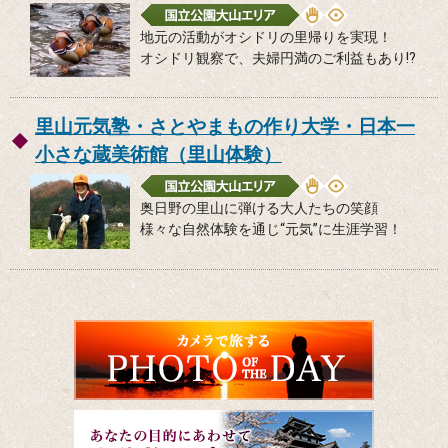
地元の活動がオシドリの里帰りを実現！
オシドリ観察で、夫婦円満のご利益もあり!?
里山元気塾・さとやまもの作り大学・日本一
小さな蔵美術館（里山体験）
奥日野の里山に弾ける大人たちの笑顔
様々な自然体験を通じ“元気”に生涯学習！