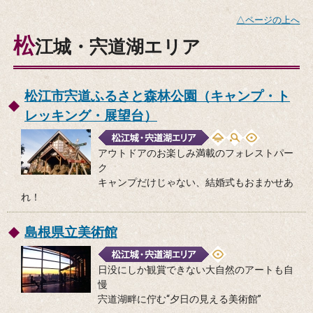
△ページの上へ
松
江城・宍道湖エリア
松江市宍道ふるさと森林公園（キャンプ・ト
レッキング・展望台）
アウトドアのお楽しみ満載のフォレストパー
ク
キャンプだけじゃない、結婚式もおまかせあ
れ！
島根県立美術館
日没にしか観賞できない大自然のアートも自
慢
宍道湖畔に佇む“夕日の見える美術館”