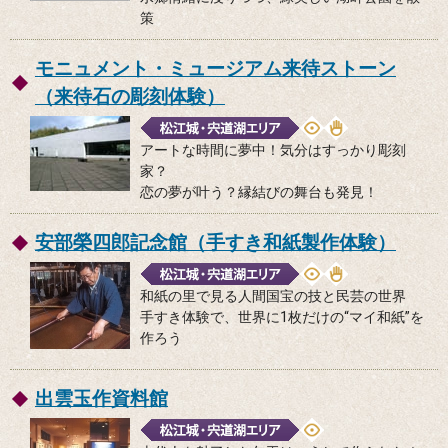
策
モニュメント・ミュージアム来待ストーン
（来待石の彫刻体験）
アートな時間に夢中！気分はすっかり彫刻
家？
恋の夢が叶う？縁結びの舞台も発見！
安部榮四郎記念館（手すき和紙製作体験）
和紙の里で見る人間国宝の技と民芸の世界
手すき体験で、世界に1枚だけの“マイ和紙”を
作ろう
出雲玉作資料館