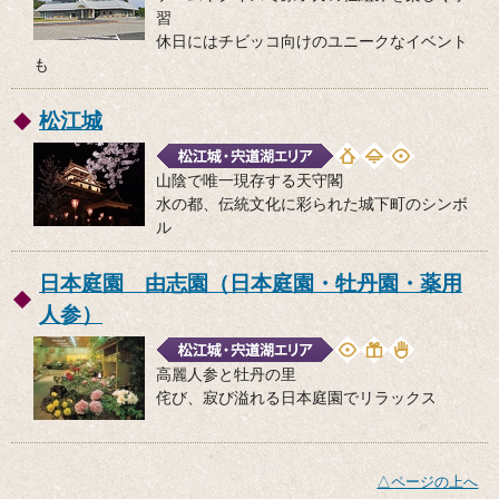
習
休日にはチビッコ向けのユニークなイベント
も
松江城
山陰で唯一現存する天守閣
水の都、伝統文化に彩られた城下町のシンボ
ル
日本庭園 由志園（日本庭園・牡丹園・薬用
人参）
高麗人参と牡丹の里
侘び、寂び溢れる日本庭園でリラックス
△ページの上へ