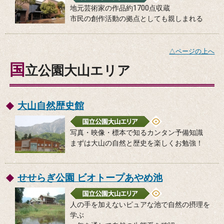
地元芸術家の作品約1700点収蔵
市民の創作活動の拠点としても親しまれる
△ページの上へ
国
立公園大山エリア
大山自然歴史館
写真・映像・標本で知るカンタン予備知識
まずは大山の自然と歴史を楽しくお勉強！
せせらぎ公園 ビオトープあやめ池
人の手を加えないピュアな池で自然の摂理を
学ぶ