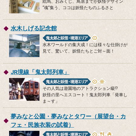
絵馬、おみくじ、鳥居までが妖怪デザイン
“魂”集う、ココは妖怪たちのふるさと
水木しげる記念館
水木ワールドの集大成！には様々な仕掛けが
見て、驚いて、妖怪たちとご対～面！
JR境線「鬼太郎列車」
その人気は遊園地のアトラクション級!?
妖怪の里へエスコート！鬼太郎列車「発車し
ま～す」
夢みなと公園・夢みなとタワー（展望台・カ
フェ・民族衣装の試着）