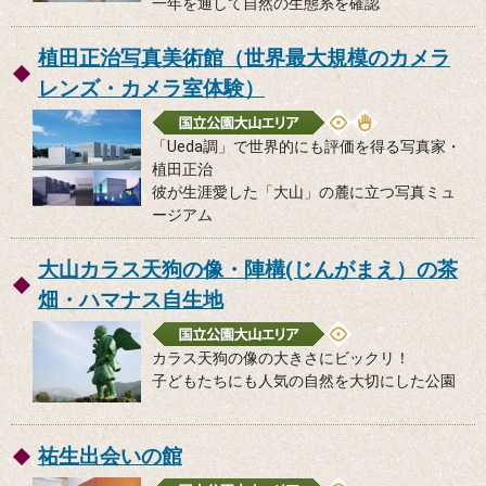
一年を通して自然の生態系を確認
植田正治写真美術館（世界最大規模のカメラ
レンズ・カメラ室体験）
「Ueda調」で世界的にも評価を得る写真家・
植田正治
彼が生涯愛した「大山」の麓に立つ写真ミュ
ージアム
大山カラス天狗の像・陣構(じんがまえ）の茶
畑・ハマナス自生地
カラス天狗の像の大きさにビックリ！
子どもたちにも人気の自然を大切にした公園
祐生出会いの館