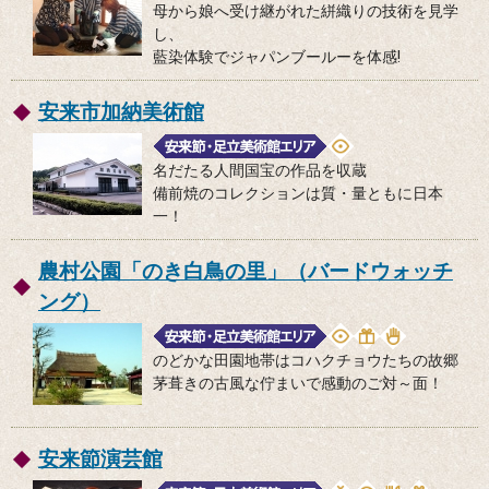
母から娘へ受け継がれた絣織りの技術を見学
し、
藍染体験でジャパンブールーを体感!
安来市加納美術館
名だたる人間国宝の作品を収蔵
備前焼のコレクションは質・量ともに日本
一！
農村公園「のき白鳥の里」（バードウォッチ
ング）
のどかな田園地帯はコハクチョウたちの故郷
茅葺きの古風な佇まいで感動のご対～面！
安来節演芸館