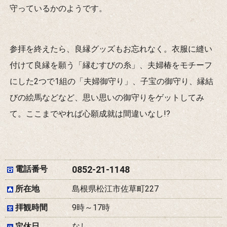
守っているかのようです。
参拝を終えたら、良縁グッズもお忘れなく。衣服に縫い
付けて良縁を願う「縁むすびの糸」、夫婦椿をモチーフ
にした2つで1組の「夫婦御守り」、子宝の御守り、縁結
びの絵馬などなど、思い思いの御守りをゲットしてみ
て。ここまでやれば心願成就は間違いなし!?
電話番号
0852-21-1148
所在地
島根県松江市佐草町227
拝観時間
9時～17時
定休日
なし