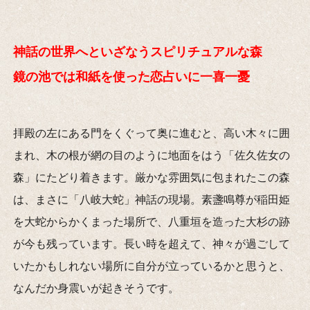
神話の世界へといざなうスピリチュアルな森
鏡の池では和紙を使った恋占いに一喜一憂
拝殿の左にある門をくぐって奥に進むと、高い木々に囲
まれ、木の根が網の目のように地面をはう「佐久佐女の
森」にたどり着きます。厳かな雰囲気に包まれたこの森
は、まさに「八岐大蛇」神話の現場。素盞鳴尊が稲田姫
を大蛇からかくまった場所で、八重垣を造った大杉の跡
が今も残っています。長い時を超えて、神々が過ごして
いたかもしれない場所に自分が立っているかと思うと、
なんだか身震いが起きそうです。