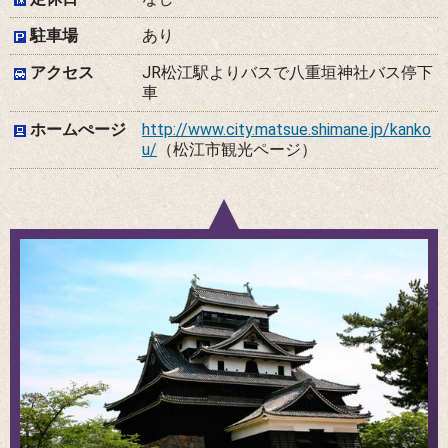
駐車場
あり
アクセス
JR松江駅よりバスで八重垣神社バス停下
車
ホームぺージ
http://www.city.matsue.shimane.jp/kanko
u/
（松江市観光ページ）