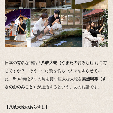
日本の有名な神話「
八岐大蛇（やまたのおろち)
」はご存
じですか？ そう、生け贄を食らい人々を困らせてい
た、8つの頭と8つの尾を持つ巨大な大蛇を
素盞鳴尊（す
さのおのみこと）
が退治するという、あのお話です。
【八岐大蛇のあらすじ】