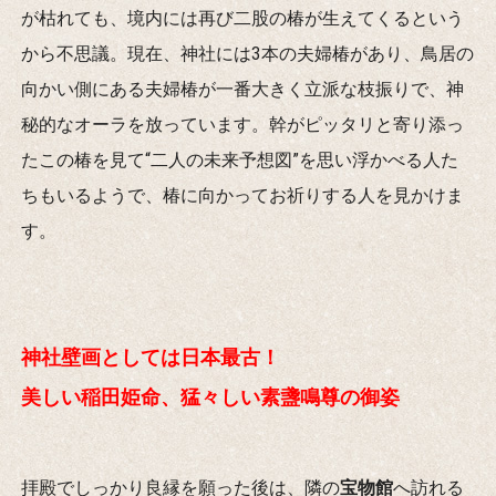
が枯れても、境内には再び二股の椿が生えてくるという
から不思議。現在、神社には3本の夫婦椿があり、鳥居の
向かい側にある夫婦椿が一番大きく立派な枝振りで、神
秘的なオーラを放っています。幹がピッタリと寄り添っ
たこの椿を見て“二人の未来予想図”を思い浮かべる人た
ちもいるようで、椿に向かってお祈りする人を見かけま
す。
神社壁画としては日本最古！
美しい稲田姫命、猛々しい素盞鳴尊の御姿
拝殿でしっかり良縁を願った後は、隣の
宝物館
へ訪れる