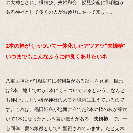
の大神とされ、縁結び、夫婦和合、授児安産に御利益が
ある神社として多くの人がお参りにやって来ます。
2本の幹がくっついて一体化したアツアツ“夫婦椿”
いつまでもこんなふうに仲良くありたいネ
八重垣神社が“縁結び”に御利益がある証しを発見。根元
は2本、地上で幹が1本にくっついているという、なんと
も仲むつまじい椿が神社の入口と境内に生えているので
す。これは、稲田姫命が地面に立てた2本の椿の枝が芽吹
いて1本になったという言い伝えがある「
夫婦椿
」で、一
心同体、愛の象徴として神聖視されています。たとえ木