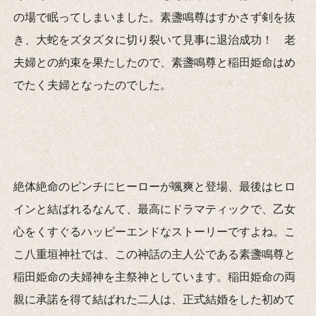
の場で眠ってしまいました。素盞鳴尊はすかさず剣を抜
き、大蛇をズタズタに切り裂いて見事に退治成功！ 老
夫婦との約束を果たしたので、素盞鳴尊と稲田姫命はめ
でたく夫婦となったのでした。
絶体絶命のピンチにヒーローが颯爽と登場、最後はヒロ
インと結ばれるなんて、最高にドラマティックで、乙女
心をくすぐるハッピーエンドなストーリーですよね。こ
こ八重垣神社では、この神話の主人公である素盞鳴尊と
稲田姫命の夫婦神を主祭神としています。稲田姫命の両
親に承諾を得て結ばれた二人は、正式結婚をした初めて