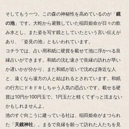
そしてもう一つ、この森の神秘性を高めているのが「
鏡
の池
」です。大蛇から避難していた稲田姫命が日々の飲
み水とし、また姿を写す鏡としていたという言い伝えが
あり、「姿見の池」ともいわれています。
コチラでは、占い用和紙に硬貨を載せて池に浮かべる良
縁占いができます。和紙の沈む速さで良縁の訪れが早い
か遅いかが分かり、また和紙が近いで沈めば身近な人
と、遠くなら遠方の人と結ばれるとされています。和紙
の行方にドキドキしちゃう人気の恋占いです。載せる硬
貨は10円か100円玉で。1円玉だと軽くてずっと沈まない
かもしれませんよ。
池のすぐ向こうに建っている社は、稲田姫命がまつられ
た「
天鏡神社
」。まるで良縁を願って訪れた人たちを見