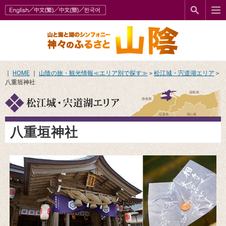
｜
HOME
｜
山陰の旅・観光情報≪エリア別で探す≫
＞
松江城・宍道湖エリア
＞
八重垣神社
八重垣神社