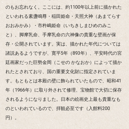
のもお忘れなく。ここには、約1100年以上前に描かれた
といわれる素盞鳴尊・稲田姫命・天照大神（あまてらす
おおみかみ）・市杵嶋姫命（いちきしまひめのみこ
と）、脚摩乳命、手摩乳命の六神像の貴重な壁画が保
存・公開されています。実は、描かれた年代については
諸説あるようですが、寛平5年（893年）、平安時代の宮
廷画家だった巨勢金岡（こせの かなおか）によって描か
れたとされており、国の重要文化財に指定されていま
す。もともとは本殿の壁に飾られていたもので、昭和41
年（1966年）に取り外されて修理、宝物館で大切に保存
されるようになりました。日本の絵画史上最も貴重なも
のといわれているので、拝観必至です（入館料200
円）。