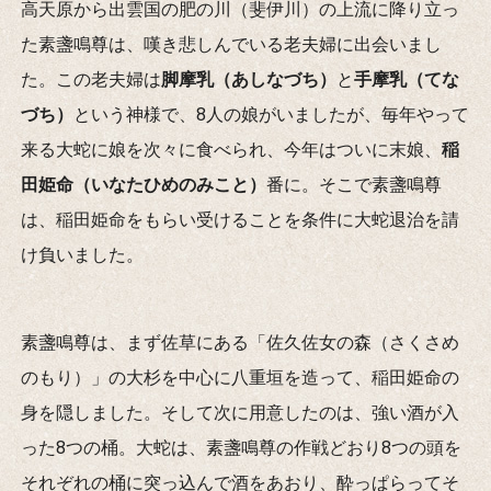
高天原から出雲国の肥の川（斐伊川）の上流に降り立っ
た素盞鳴尊は、嘆き悲しんでいる老夫婦に出会いまし
た。この老夫婦は
脚摩乳（あしなづち）
と
手摩乳（てな
づち）
という神様で、8人の娘がいましたが、毎年やって
来る大蛇に娘を次々に食べられ、今年はついに末娘、
稲
田姫命（いなたひめのみこと）
番に。そこで素盞鳴尊
は、稲田姫命をもらい受けることを条件に大蛇退治を請
け負いました。
素盞鳴尊は、まず佐草にある「佐久佐女の森（さくさめ
のもり）」の大杉を中心に八重垣を造って、稲田姫命の
身を隠しました。そして次に用意したのは、強い酒が入
った8つの桶。大蛇は、素盞鳴尊の作戦どおり8つの頭を
それぞれの桶に突っ込んで酒をあおり、酔っぱらってそ