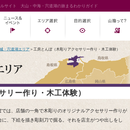
タルサイト 大山・中海・宍道湖の旅まるわかりガイド
城・宍道湖エリア
＞工房とんぼ（木彫りアクセサリー作り・木工体験）
サリー作り・木工体験）
ぼでは、店舗の一角で木彫りのオリジナルアクセサリー作りが
台に、下絵を描き彫刻刀で掘る。それを店主がつや出しをし