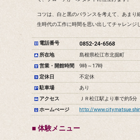
コツは、白と黒のバランスを考えて、あまり
生時代の工作に時間を思い出してチャレンジ
電話番号
0852-24-6568
所在地
島根県松江市北掘町
営業・開館時間
9時～17時
定休日
不定休
駐車場
あり
アクセス
ＪＲ松江駅より車で約5分
ホームぺージ
http://www.city.matsue.shi
■ 体験メニュー