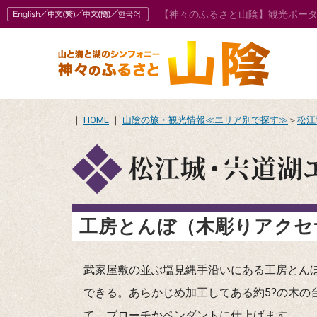
【神々のふるさと山陰】観光ポー
｜
HOME
｜
山陰の旅・観光情報≪エリア別で探す≫
＞
松江
工房とんぼ（木彫りアクセ
武家屋敷の並ぶ塩見縄手沿いにある工房とん
できる。あらかじめ加工してある約5?の木の
て、ブローチかペンダントに仕上げます。