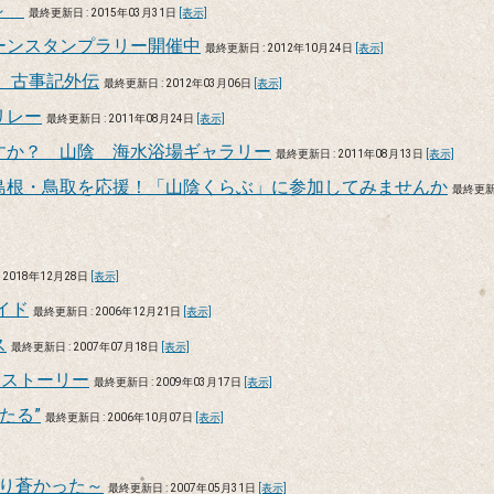
景～
最終更新日 : 2015年03月31日
[表示]
ーンスタンプラリー開催中
最終更新日 : 2012年10月24日
[表示]
2 古事記外伝
最終更新日 : 2012年03月06日
[表示]
リレー
最終更新日 : 2011年08月24日
[表示]
すか？ 山陰 海水浴場ギャラリー
最終更新日 : 2011年08月13日
[表示]
島根・鳥取を応援！「山陰くらぶ」に参加してみませんか
最終更
 2018年12月28日
[表示]
イド
最終更新日 : 2006年12月21日
[表示]
ス
最終更新日 : 2007年07月18日
[表示]
陰ストーリー
最終更新日 : 2009年03月17日
[表示]
たる”
最終更新日 : 2006年10月07日
[表示]
ぱり蒼かった～
最終更新日 : 2007年05月31日
[表示]