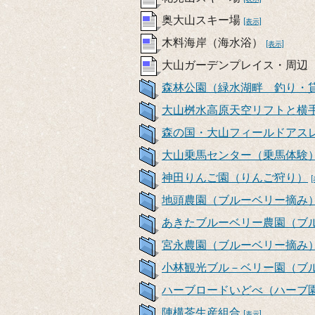
奥大山スキー場
[表示]
木料海岸（海水浴）
[表示]
大山ガーデンプレイス・周辺
森林公園（緑水湖畔 釣り・
大山桝水高原天空リフトと横
森の国・大山フィールドアス
大山乗馬センター（乗馬体験
神田りんご園（りんご狩り）
地頭農園（ブルーベリー摘み
あきたブルーベリー農園（ブ
宮永農園（ブルーベリー摘み
小林観光ブル－ベリー園（ブ
ハーブロードいどべ（ハーブ
陣構茶生産組合
[表示]