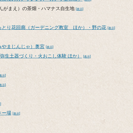
じんがまえ）の茶畑・ハマナス自生地
[表示]
っとり花回廊（ガーデニング教室 ほか）・野の花
[表示]
みやまじんじゃ）奥宮
[表示]
（弥生土器づくり・火おこし体験 ほか）
[表示]
[表示]
[表示]
]
キー場
[表示]