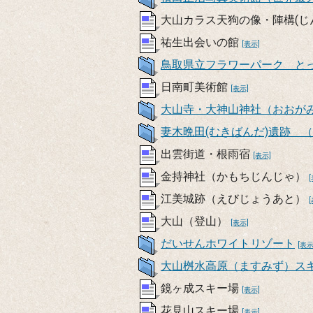
大山カラス天狗の像・陣構(
祐生出会いの館
[表示]
鳥取県立フラワーパーク と
日南町美術館
[表示]
大山寺・大神山神社（おおが
妻木晩田(むきばんだ)遺跡 
出雲街道・根雨宿
[表示]
金持神社（かもちじんじゃ）
江美城跡（えびじょうあと）
大山（登山）
[表示]
だいせんホワイトリゾート
[表示
大山桝水高原（ますみず）ス
鏡ヶ成スキー場
[表示]
花見山スキー場
[表示]