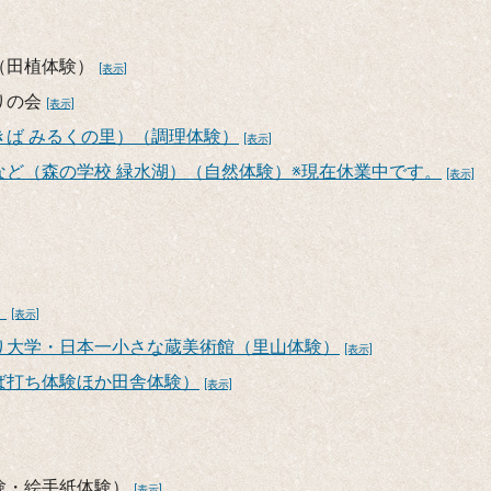
（田植体験）
[表示]
りの会
[表示]
ば みるくの里）（調理体験）
[表示]
ど（森の学校 緑水湖）（自然体験）※現在休業中です。
[表示]
）
[表示]
り大学・日本一小さな蔵美術館（里山体験）
[表示]
ば打ち体験ほか田舎体験）
[表示]
験・絵手紙体験）
[表示]