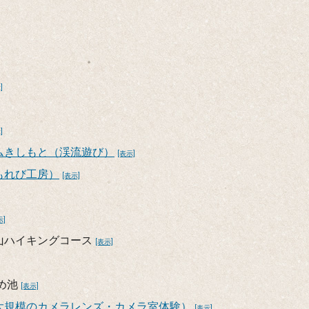
]
]
ムきしもと（渓流遊び）
[表示]
もれび工房）
[表示]
示]
山ハイキングコース
[表示]
め池
[表示]
大規模のカメラレンズ・カメラ室体験）
[表示]