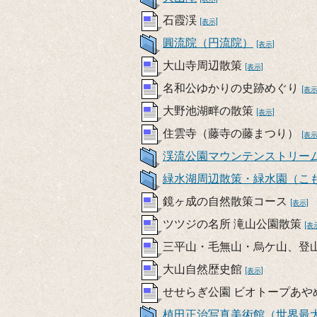
石霞渓
[表示]
圓流院（円流院）
[表示]
大山寺周辺散策
[表示]
名和公ゆかりの史跡めぐり
[表示
大野池湖畔の散策
[表示]
住雲寺（藤寺の藤まつり）
[表示
渓流公園マウンテンストリー
緑水湖周辺散策・緑水園（こ
鏡ヶ成の自然散策コース
[表示]
ツツジの名所 滝山公園散策
[表
三平山・毛無山・烏ケ山、登
大山自然歴史館
[表示]
せせらぎ公園 ビオトープあや
植田正治写真美術館（世界最