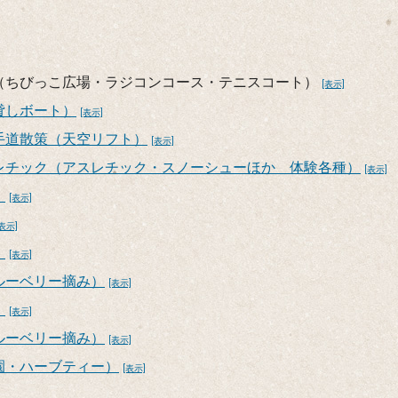
（ちびっこ広場・ラジコンコース・テニスコート）
[表示]
貸しボート）
[表示]
手道散策（天空リフト）
[表示]
レチック（アスレチック・スノーシューほか 体験各種）
[表示]
）
[表示]
[表示]
）
[表示]
ルーベリー摘み）
[表示]
）
[表示]
ルーベリー摘み）
[表示]
園・ハーブティー）
[表示]