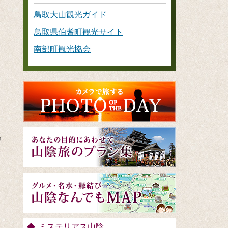
鳥取大山観光ガイド
鳥取県伯耆町観光サイト
南部町観光協会
新
ミステリアス山陰