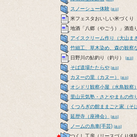
スノーシュー体験
[表示]
米フェスタおいしい米づくり
地酒「八郷（やごう）」酒造
アイスクリーム作り（大山まき
竹細工、草木染め、森の観察な
日野川の鮎釣り（釣り）
[表示]
そば道場たたらや
[表示]
カヌーの里（カヌー）
[表示]
オシドリ観察小屋（水鳥観察
里山元気塾・さとやまもの作
くつろぎの館ままごと家（そ
延歴寺（座禅会）
[表示]
ノームの糸車(手芸)
[表示]
つくし工房（リースづくり体