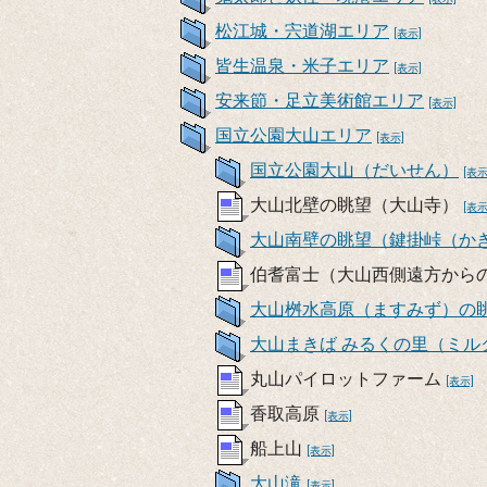
松江城・宍道湖エリア
[表示]
皆生温泉・米子エリア
[表示]
安来節・足立美術館エリア
[表示]
国立公園大山エリア
[表示]
国立公園大山（だいせん）
[表示
大山北壁の眺望（大山寺）
[表示
大山南壁の眺望（鍵掛峠（か
伯耆富士（大山西側遠方から
大山桝水高原（ますみず）の
大山まきば みるくの里（ミル
丸山パイロットファーム
[表示]
香取高原
[表示]
船上山
[表示]
大山滝
[表示]