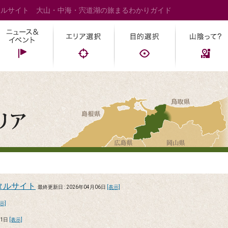
タルサイト 大山・中海・宍道湖の旅まるわかりガイド
タルサイト
最終更新日 : 2026年04月06日
[表示]
示]
11日
[表示]