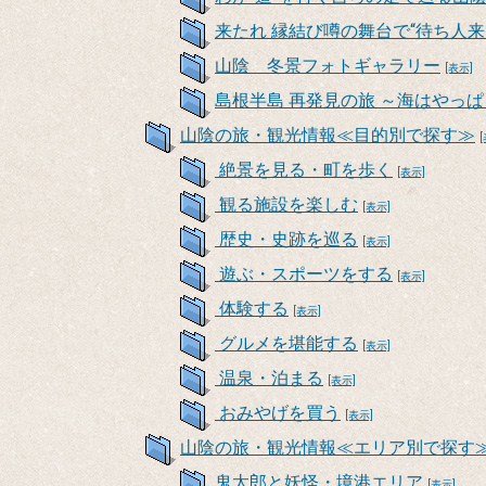
来たれ 縁結び噂の舞台で“待ち人来
山陰 冬景フォトギャラリー
[表示]
島根半島 再発見の旅 ～海はやっ
山陰の旅・観光情報≪目的別で探す≫
絶景を見る・町を歩く
[表示]
観る施設を楽しむ
[表示]
歴史・史跡を巡る
[表示]
遊ぶ・スポーツをする
[表示]
体験する
[表示]
グルメを堪能する
[表示]
温泉・泊まる
[表示]
おみやげを買う
[表示]
山陰の旅・観光情報≪エリア別で探す
鬼太郎と妖怪・境港エリア
[表示]