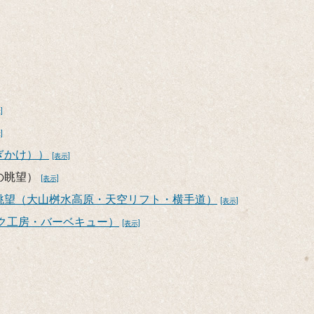
]
]
ぎかけ））
[表示]
の眺望）
[表示]
眺望（大山桝水高原・天空リフト・横手道）
[表示]
ク工房・バーベキュー）
[表示]