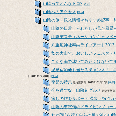
山陰ってどんなトコ?
[表示]
山陰へのアクセス
[表示]
山陰の旅・観光情報≪おすすめ記事一
山陰の日常 ～わたしが見た風
山陰デスティネーションキャンペ
八重垣神社奉納ライブアート201
秋の大山で、おいしいフェスタ・
こんな海で泳いでみたくはないで
温泉宿泊券も当たるチャンス！ 
日 : 2011年02月03日
[表示]
季節の特集
最終更新日 : 2025年04月16日
[表示]
今を逃すな！山陰旬グルメ
最終更新日 :
癒しの旅をサポート 温泉・宿泊ガ
山陰の車窓旬のドライビングコー
わが“道”を行く自らの足で辿る山