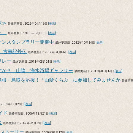
覧≫
最終更新日 : 2025年04月16日
[表示]
景～
最終更新日 : 2015年03月31日
[表示]
ーンスタンプラリー開催中
最終更新日 : 2012年10月24日
[表示]
2 古事記外伝
最終更新日 : 2012年03月06日
[表示]
リレー
最終更新日 : 2011年08月24日
[表示]
すか？ 山陰 海水浴場ギャラリー
最終更新日 : 2011年08月13日
[表示]
島根・鳥取を応援！「山陰くらぶ」に参加してみませんか
最終更
 2018年12月28日
[表示]
イド
最終更新日 : 2006年12月21日
[表示]
ス
最終更新日 : 2007年07月18日
[表示]
陰ストーリー
最終更新日 : 2009年03月17日
[表示]