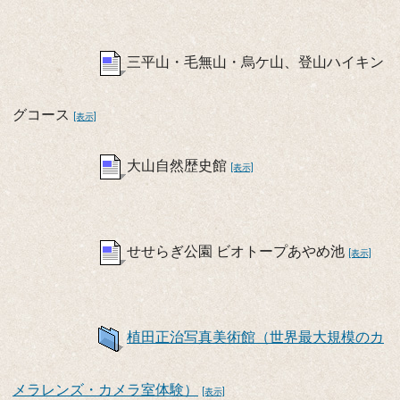
三平山・毛無山・烏ケ山、登山ハイキン
グコース
[表示]
大山自然歴史館
[表示]
せせらぎ公園 ビオトープあやめ池
[表示]
植田正治写真美術館（世界最大規模のカ
メラレンズ・カメラ室体験）
[表示]