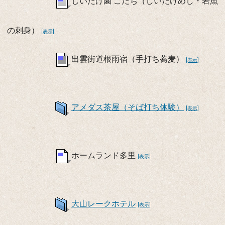
しいたけ園 こだち（しいたけめし・岩魚
の刺身）
[表示]
出雲街道根雨宿（手打ち蕎麦）
[表示]
アメダス茶屋（そば打ち体験）
[表示]
ホームランド多里
[表示]
大山レークホテル
[表示]