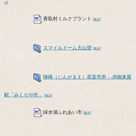
示]
香取村ミルクプラント
[表示]
スマイルドーム大山望
[表示]
陣構（じんがまえ）茶直売所・JR御来屋
駅「みくりや市」
[表示]
緑水湖ふれあい市
[表示]