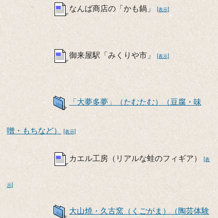
なんば商店の「かも鍋」
[表示]
御来屋駅「みくりや市」
[表示]
「大夢多夢」（たむたむ）（豆腐・味
噌・もちなど）
[表示]
カエル工房（リアルな蛙のフィギア）
[表
示]
大山焼・久古窯（くごがま）（陶芸体験