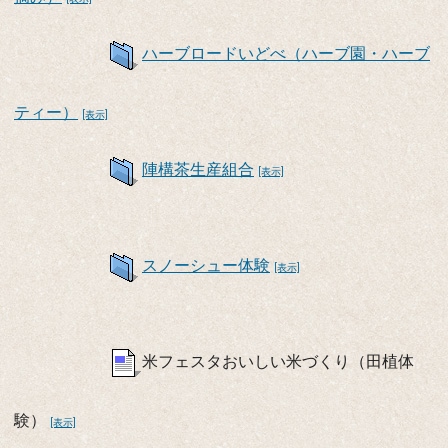
ハーブロードいどべ（ハーブ園・ハーブ
ティー）
[表示]
陣構茶生産組合
[表示]
スノーシュー体験
[表示]
米フェスタおいしい米づくり（田植体
験）
[表示]