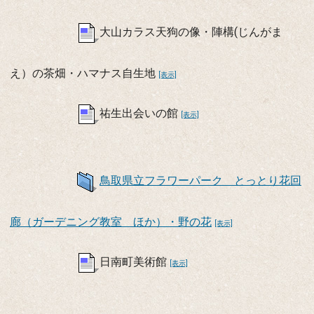
大山カラス天狗の像・陣構(じんがま
え）の茶畑・ハマナス自生地
[表示]
祐生出会いの館
[表示]
鳥取県立フラワーパーク とっとり花回
廊（ガーデニング教室 ほか）・野の花
[表示]
日南町美術館
[表示]