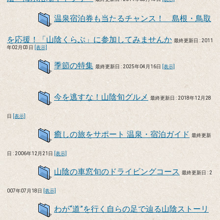
温泉宿泊券も当たるチャンス！ 島根・鳥取
を応援！「山陰くらぶ」に参加してみませんか
最終更新日 : 2011
年02月03日
[表示]
季節の特集
最終更新日 : 2025年04月16日
[表示]
今を逃すな！山陰旬グルメ
最終更新日 : 2018年12月28
日
[表示]
癒しの旅をサポート 温泉・宿泊ガイド
最終更新
日 : 2006年12月21日
[表示]
山陰の車窓旬のドライビングコース
最終更新日 : 2
007年07月18日
[表示]
わが“道”を行く自らの足で辿る山陰ストーリ