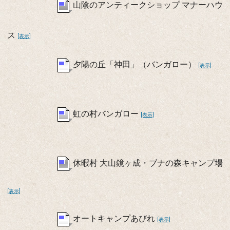
山陰のアンティークショップ マナーハウ
ス
[表示]
夕陽の丘「神田」（バンガロー）
[表示]
虹の村バンガロー
[表示]
休暇村 大山鏡ヶ成・ブナの森キャンプ場
[表示]
オートキャンプあびれ
[表示]