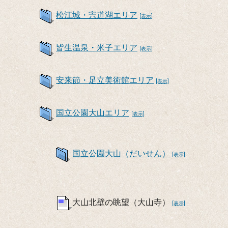
松江城・宍道湖エリア
[表示]
皆生温泉・米子エリア
[表示]
安来節・足立美術館エリア
[表示]
国立公園大山エリア
[表示]
国立公園大山（だいせん）
[表示]
大山北壁の眺望（大山寺）
[表示]