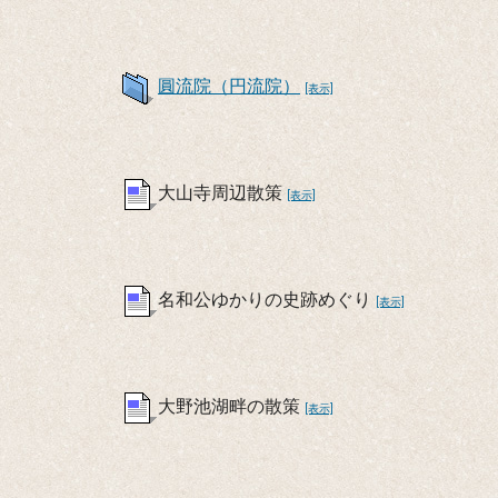
圓流院（円流院）
[表示]
大山寺周辺散策
[表示]
名和公ゆかりの史跡めぐり
[表示]
大野池湖畔の散策
[表示]