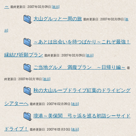
～
最終更新日 : 2007年02月09日
[表示]
大山グルッと一周の旅
最終更新日 : 2007年02月09日
[表
示]
～あとは出会いを待つばかり～これぞ最強！
縁結び祈願プラン
最終更新日 : 2007年02月09日
[表示]
ご当地グルメ 満腹プラン ～日帰り編～
最
終更新日 : 2007年02月18日
[表示]
秋の大山ループドライブ紅葉のドライビング
シアターへ
最終更新日 : 2007年02月09日
[表示]
境港～美保関 弓ヶ浜を巡る初詣シーサイド
ドライブ！
最終更新日 : 2007年03月30日
[表示]