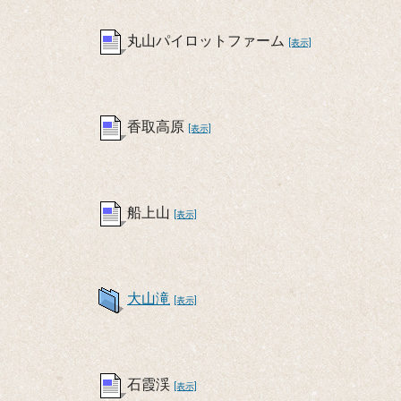
丸山パイロットファーム
[表示]
香取高原
[表示]
船上山
[表示]
大山滝
[表示]
石霞渓
[表示]