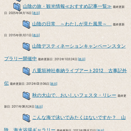
山陰の旅・観光情報≪おすすめ記事一覧≫
最終更新
日 : 2025年04月16日
[表示]
山陰の日常 ～わたしが見た風景～
最終更新
日 : 2015年03月31日
[表示]
山陰デスティネーションキャンペーンスタン
プラリー開催中
最終更新日 : 2012年10月24日
[表示]
八重垣神社奉納ライブアート2012 古事記外
伝
最終更新日 : 2012年03月06日
[表示]
秋の大山で、おいしいフェスタ・リレー
最終更
新日 : 2011年08月24日
[表示]
こんな海で泳いでみたくはないですか？ 山
陰 海水浴場ギャラリー
最終更新日 : 2011年08月13日
[表示]