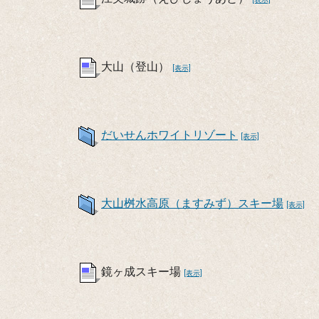
大山（登山）
[表示]
だいせんホワイトリゾート
[表示]
大山桝水高原（ますみず）スキー場
[表示]
鏡ヶ成スキー場
[表示]