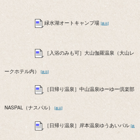
緑水湖オートキャンプ場
[表示]
［入浴のみも可］大山伽羅温泉（大山レ
ークホテル内）
[表示]
［日帰り温泉］中山温泉ゆーゆー倶楽部
NASPAL（ナスパル）
[表示]
［日帰り温泉］岸本温泉ゆうあいパル
[表