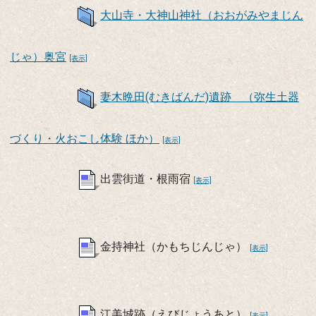
大山寺・大神山神社（おおがみやまじん
じゃ）奥宮
[表示]
妻木晩田(むきばんだ)遺跡 （弥生土器
づくり・火おこし体験 ほか）
[表示]
出雲街道・根雨宿
[表示]
金持神社（かもちじんじゃ）
[表示]
江美城跡（えびじょうあと）
[表示]