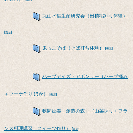
丸山水稲生産研究会（田植稲刈り体験）
[表示]
鬼っこそば（そば打ち体験）
[表示]
ハーブデイズ・アボンリー（ハーブ摘み
＋ブーケ作り ほか）
[表示]
狭間延義「創造の森」（山菜採り＋フラ
ンス料理講習、スイーツ作り）
[表示]