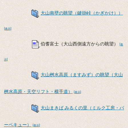
大山南壁の眺望（鍵掛峠（かぎかけ））
[表示]
伯耆富士（大山西側遠方からの眺望）
[表
示]
大山桝水高原（ますみず）の眺望（大山
桝水高原・天空リフト・横手道）
[表示]
大山まきば みるくの里（ミルク工房・バ
ーベキュー）
[表示]