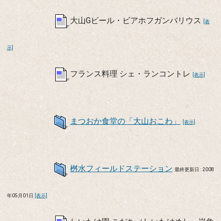
大山Gビール・ビアホフガンバリウス
[表
示]
フランス料理 シェ・ランコントレ
[表示]
まつおか食堂の「大山おこわ」
[表示]
桝水フィールドステーション
最終更新日 : 2008
年05月01日
[表示]