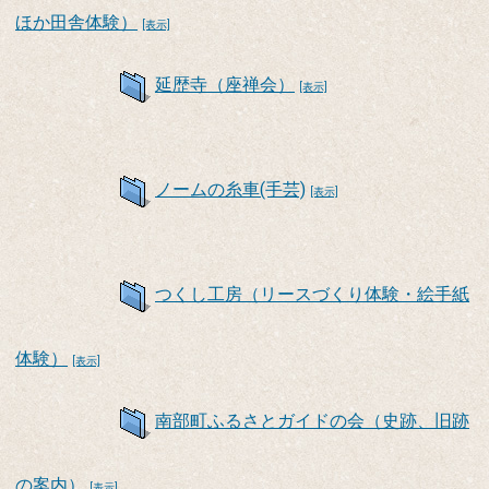
ほか田舎体験）
[表示]
延歴寺（座禅会）
[表示]
ノームの糸車(手芸)
[表示]
つくし工房（リースづくり体験・絵手紙
体験）
[表示]
南部町ふるさとガイドの会（史跡、旧跡
の案内）
[表示]