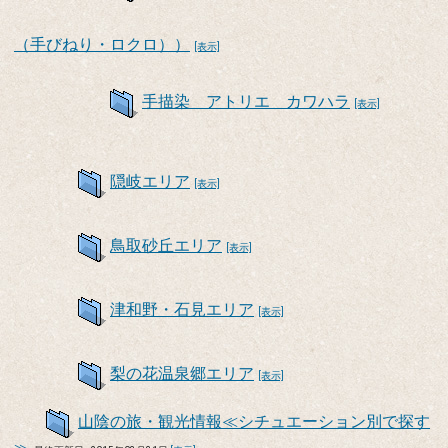
（手びねり・ロクロ））
[表示]
手描染 アトリエ カワハラ
[表示]
隠岐エリア
[表示]
鳥取砂丘エリア
[表示]
津和野・石見エリア
[表示]
梨の花温泉郷エリア
[表示]
山陰の旅・観光情報≪シチュエーション別で探す