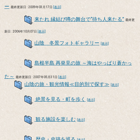
ー
最終更新日 : 2009年03月17日
[表示]
来たれ 縁結び噂の舞台で“待ち人来たる”
最終更
新日 : 2006年10月07日
[表示]
山陰 冬景フォトギャラリー
[表示]
島根半島 再発見の旅 ～海はやっぱり蒼かっ
た～
最終更新日 : 2007年05月31日
[表示]
山陰の旅・観光情報≪目的別で探す≫
[表示]
絶景を見る・町を歩く
[表示]
観る施設を楽しむ
[表示]
歴史・史跡を巡る
[表示]