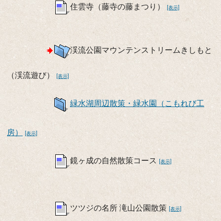
住雲寺（藤寺の藤まつり）
[表示]
渓流公園マウンテンストリームきしもと
（渓流遊び）
[表示]
緑水湖周辺散策・緑水園（こもれび工
房）
[表示]
鏡ヶ成の自然散策コース
[表示]
ツツジの名所 滝山公園散策
[表示]