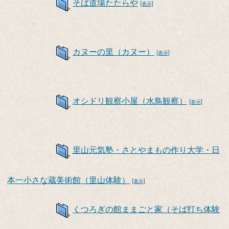
そば道場たたらや
[表示]
カヌーの里（カヌー）
[表示]
オシドリ観察小屋（水鳥観察）
[表示]
里山元気塾・さとやまもの作り大学・日
本一小さな蔵美術館（里山体験）
[表示]
くつろぎの館ままごと家（そば打ち体験