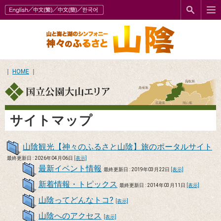
｜
HOME
｜
サイトマップ
山陰観光【神々のふるさと山陰】旅のポータルサイト
最終更新日 : 2026年04月06日
[表示]
最新イベント情報
最終更新日 : 2019年03月22日
[表示]
新着情報・トピックス
最終更新日 : 2014年03月11日
[表示]
山陰ってどんなトコ?
[表示]
山陰へのアクセス
[表示]