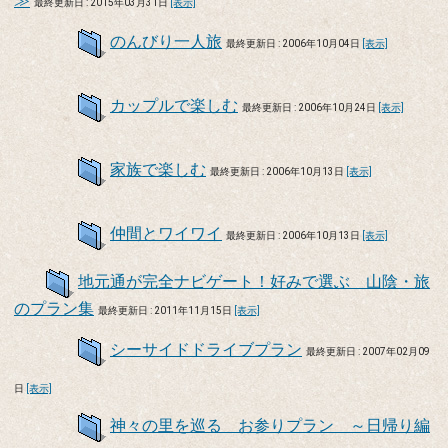
≫
最終更新日 : 2015年03月31日
[表示]
のんびり一人旅
最終更新日 : 2006年10月04日
[表示]
カップルで楽しむ
最終更新日 : 2006年10月24日
[表示]
家族で楽しむ
最終更新日 : 2006年10月13日
[表示]
仲間とワイワイ
最終更新日 : 2006年10月13日
[表示]
地元通が完全ナビゲート！好みで選ぶ 山陰・旅
のプラン集
最終更新日 : 2011年11月15日
[表示]
シーサイドドライブプラン
最終更新日 : 2007年02月09
日
[表示]
神々の里を巡る お参りプラン ～日帰り編