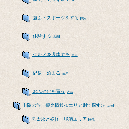
遊ぶ・スポーツをする
[表示]
体験する
[表示]
グルメを堪能する
[表示]
温泉・泊まる
[表示]
おみやげを買う
[表示]
山陰の旅・観光情報≪エリア別で探す≫
[表示]
鬼太郎と妖怪・境港エリア
[表示]