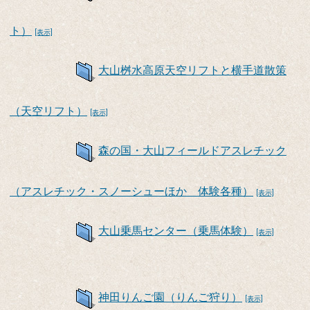
ト）
[表示]
大山桝水高原天空リフトと横手道散策
（天空リフト）
[表示]
森の国・大山フィールドアスレチック
（アスレチック・スノーシューほか 体験各種）
[表示]
大山乗馬センター（乗馬体験）
[表示]
神田りんご園（りんご狩り）
[表示]