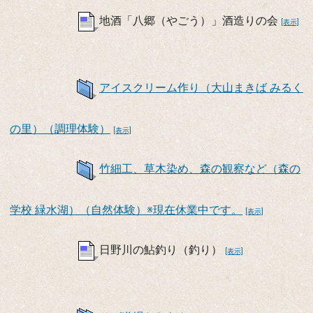
地酒「八郷（やごう）」酒造りの会
[表示]
アイスクリーム作り（大山まきば みるく
の里）（調理体験）
[表示]
竹細工、草木染め、森の観察など（森の
学校 緑水湖）（自然体験）※現在休業中です。
[表示]
日野川の鮎釣り（釣り）
[表示]