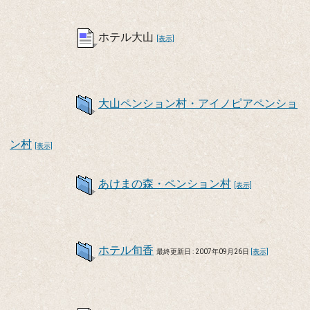
ホテル大山
[表示]
大山ペンション村・アイノピアペンショ
ン村
[表示]
あけまの森・ペンション村
[表示]
ホテル旬香
最終更新日 : 2007年09月26日
[表示]