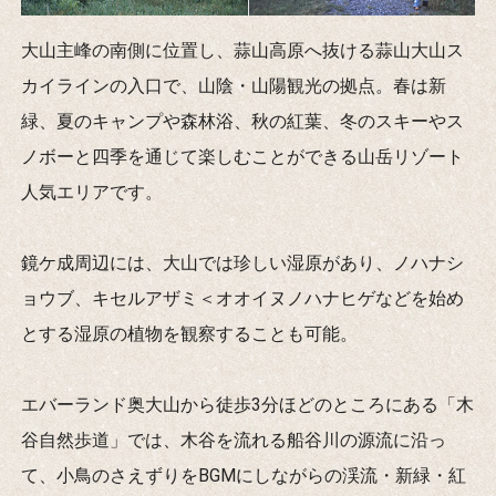
大山主峰の南側に位置し、蒜山高原へ抜ける蒜山大山ス
カイラインの入口で、山陰・山陽観光の拠点。春は新
緑、夏のキャンプや森林浴、秋の紅葉、冬のスキーやス
ノボーと四季を通じて楽しむことができる山岳リゾート
人気エリアです。
鏡ケ成周辺には、大山では珍しい湿原があり、ノハナシ
ョウブ、キセルアザミ＜オオイヌノハナヒゲなどを始め
とする湿原の植物を観察することも可能。
エバーランド奥大山から徒歩3分ほどのところにある「木
谷自然歩道」では、木谷を流れる船谷川の源流に沿っ
て、小鳥のさえずりをBGMにしながらの渓流・新緑・紅