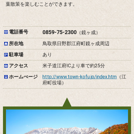
葉散策を楽しむことができます。
電話番号
0859-75-2300
（鏡ヶ成）
所在地
鳥取県日野郡江府町鏡ヶ成周辺
駐車場
あり
アクセス
米子道江府ICより車で約25分
ホームぺージ
http://www.town-kofu.jp/index.htm
（江
府町役場）