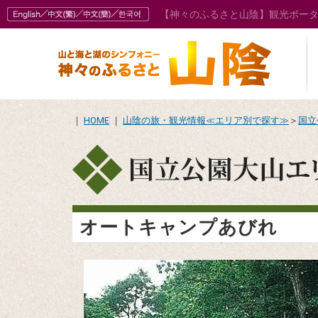
【神々のふるさと山陰】観光ポー
｜
HOME
｜
山陰の旅・観光情報≪エリア別で探す≫
＞
国立
オートキャンプあびれ