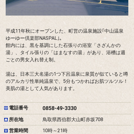
平成11年秋にオープンした、町営の温泉施設｢中山温泉
ゆーゆー倶楽部NASPAL｣。
館内には、黒を基調にした石張りの浴室「さざんかの
湯」、タイル張りの「はまなすの湯」があり、浴槽は週
ごとの男女入れ替え制。
湯は、日本三大名湯の1つ下呂温泉に泉質が似ていると噂
のアルカリ性単純温泉で、5分もつかればお肌ツルツル！
美肌の湯として人気があります。
電話番号
0858-49-3330
所在地
鳥取県西伯郡大山町赤坂708
営業時間
10時～21時