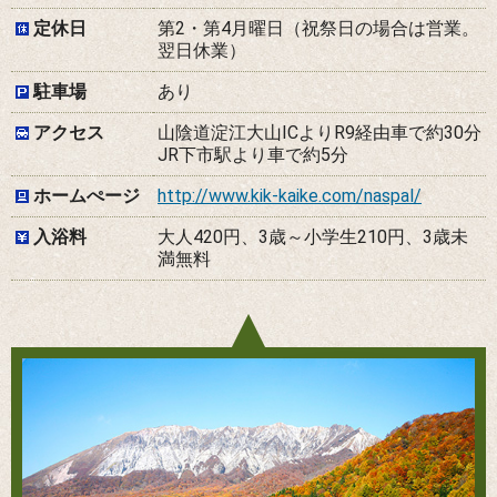
定休日
第2・第4月曜日（祝祭日の場合は営業。
翌日休業）
駐車場
あり
アクセス
山陰道淀江大山ICよりR9経由車で約30分
JR下市駅より車で約5分
ホームぺージ
http://www.kik-kaike.com/naspal/
入浴料
大人420円、3歳～小学生210円、3歳未
満無料