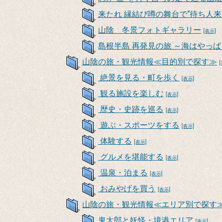
来たれ 縁結び噂の舞台で“待ち人来
山陰 冬景フォトギャラリー
[表示]
島根半島 再発見の旅 ～海はやっ
山陰の旅・観光情報≪目的別で探す≫
絶景を見る・町を歩く
[表示]
観る施設を楽しむ
[表示]
歴史・史跡を巡る
[表示]
遊ぶ・スポーツをする
[表示]
体験する
[表示]
グルメを堪能する
[表示]
温泉・泊まる
[表示]
おみやげを買う
[表示]
山陰の旅・観光情報≪エリア別で探す
鬼太郎と妖怪・境港エリア
[表示]