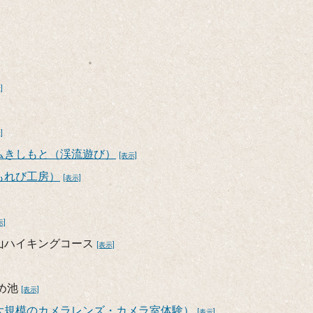
]
]
ムきしもと（渓流遊び）
[表示]
もれび工房）
[表示]
示]
山ハイキングコース
[表示]
め池
[表示]
大規模のカメラレンズ・カメラ室体験）
[表示]