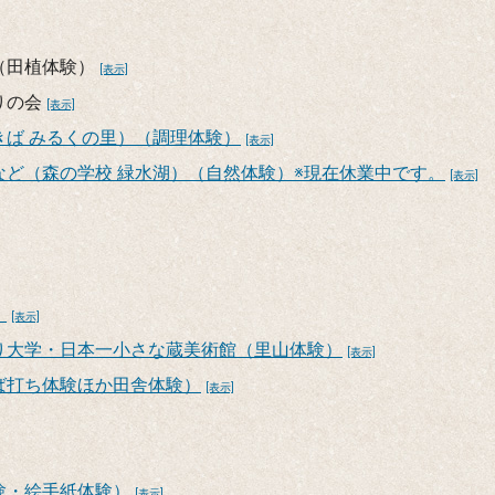
（田植体験）
[表示]
りの会
[表示]
ば みるくの里）（調理体験）
[表示]
ど（森の学校 緑水湖）（自然体験）※現在休業中です。
[表示]
）
[表示]
り大学・日本一小さな蔵美術館（里山体験）
[表示]
ば打ち体験ほか田舎体験）
[表示]
験・絵手紙体験）
[表示]