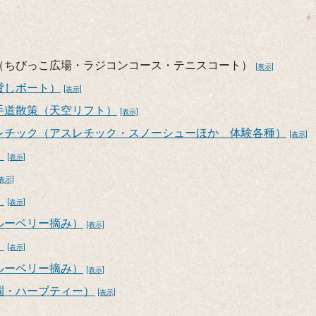
（ちびっこ広場・ラジコンコース・テニスコート）
[表示]
貸しボート）
[表示]
手道散策（天空リフト）
[表示]
レチック（アスレチック・スノーシューほか 体験各種）
[表示]
）
[表示]
[表示]
）
[表示]
ルーベリー摘み）
[表示]
）
[表示]
ルーベリー摘み）
[表示]
園・ハーブティー）
[表示]