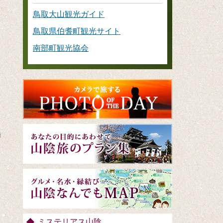
鳥取大山観光ガイド
鳥取県伯耆町観光サイト
南部町観光協会
新
ミステリアス山陰