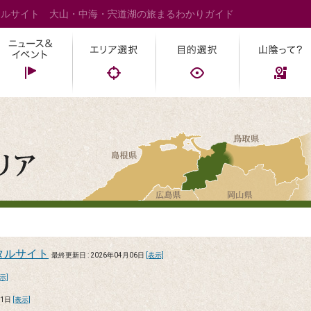
タルサイト 大山・中海・宍道湖の旅まるわかりガイド
タルサイト
最終更新日 : 2026年04月06日
[表示]
示]
11日
[表示]