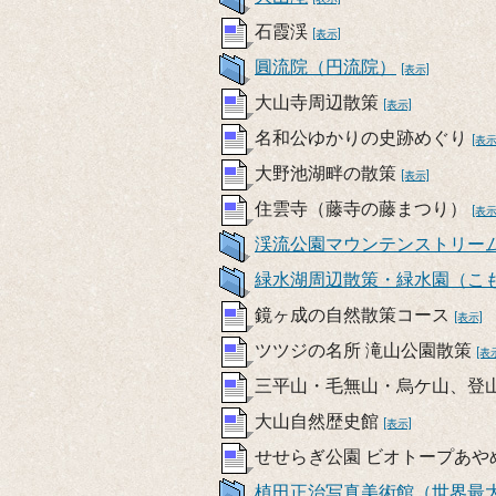
石霞渓
[表示]
圓流院（円流院）
[表示]
大山寺周辺散策
[表示]
名和公ゆかりの史跡めぐり
[表示
大野池湖畔の散策
[表示]
住雲寺（藤寺の藤まつり）
[表示
渓流公園マウンテンストリー
緑水湖周辺散策・緑水園（こ
鏡ヶ成の自然散策コース
[表示]
ツツジの名所 滝山公園散策
[表
三平山・毛無山・烏ケ山、登
大山自然歴史館
[表示]
せせらぎ公園 ビオトープあや
植田正治写真美術館（世界最