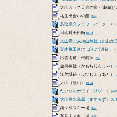
大山カラス天狗の像・陣構(
祐生出会いの館
[表示]
鳥取県立フラワーパーク と
日南町美術館
[表示]
大山寺・大神山神社（おおが
妻木晩田(むきばんだ)遺跡 
出雲街道・根雨宿
[表示]
金持神社（かもちじんじゃ）
江美城跡（えびじょうあと）
大山（登山）
[表示]
だいせんホワイトリゾート
[表示
大山桝水高原（ますみず）ス
鏡ヶ成スキー場
[表示]
花見山スキー場
[表示]