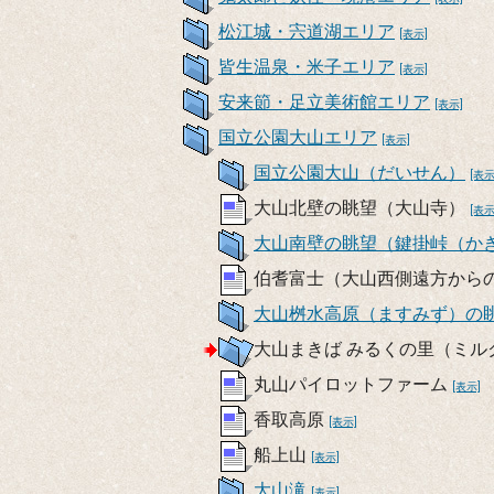
松江城・宍道湖エリア
[表示]
皆生温泉・米子エリア
[表示]
安来節・足立美術館エリア
[表示]
国立公園大山エリア
[表示]
国立公園大山（だいせん）
[表示
大山北壁の眺望（大山寺）
[表示
大山南壁の眺望（鍵掛峠（か
伯耆富士（大山西側遠方から
大山桝水高原（ますみず）の
大山まきば みるくの里（ミル
丸山パイロットファーム
[表示]
香取高原
[表示]
船上山
[表示]
大山滝
[表示]