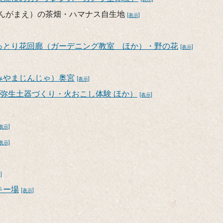
じんがまえ）の茶畑・ハマナス自生地
[表示]
っとり花回廊（ガーデニング教室 ほか）・野の花
[表示]
みやまじんじゃ）奥宮
[表示]
（弥生土器づくり・火おこし体験 ほか）
[表示]
[表示]
[表示]
]
キー場
[表示]