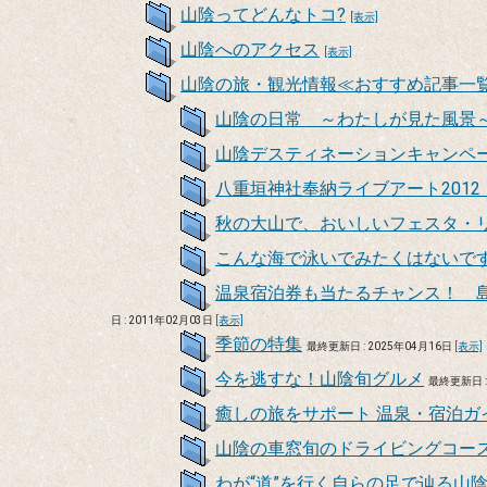
山陰ってどんなトコ?
[表示]
山陰へのアクセス
[表示]
山陰の旅・観光情報≪おすすめ記事一
山陰の日常 ～わたしが見た風
山陰デスティネーションキャンペ
八重垣神社奉納ライブアート201
秋の大山で、おいしいフェスタ・
こんな海で泳いでみたくはないで
温泉宿泊券も当たるチャンス！ 
日 : 2011年02月03日
[表示]
季節の特集
最終更新日 : 2025年04月16日
[表示]
今を逃すな！山陰旬グルメ
最終更新日 :
癒しの旅をサポート 温泉・宿泊ガ
山陰の車窓旬のドライビングコー
わが“道”を行く自らの足で辿る山