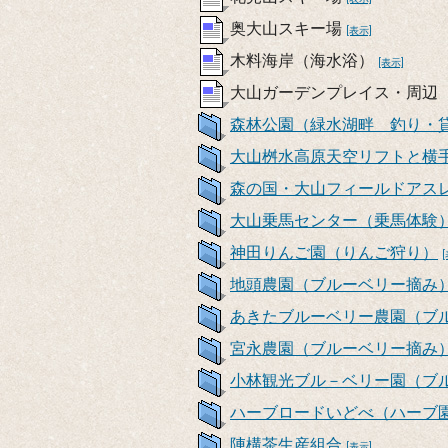
奥大山スキー場
[表示]
木料海岸（海水浴）
[表示]
大山ガーデンプレイス・周辺
森林公園（緑水湖畔 釣り・
大山桝水高原天空リフトと横
森の国・大山フィールドアス
大山乗馬センター（乗馬体験
神田りんご園（りんご狩り）
地頭農園（ブルーベリー摘み
あきたブルーベリー農園（ブ
宮永農園（ブルーベリー摘み
小林観光ブル－ベリー園（ブ
ハーブロードいどべ（ハーブ
陣構茶生産組合
[表示]