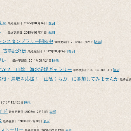
覧≫
最終更新日 : 2025年04月16日
[表示]
景～
最終更新日 : 2015年03月31日
[表示]
ーンスタンプラリー開催中
最終更新日 : 2012年10月24日
[表示]
2 古事記外伝
最終更新日 : 2012年03月06日
[表示]
リレー
最終更新日 : 2011年08月24日
[表示]
すか？ 山陰 海水浴場ギャラリー
最終更新日 : 2011年08月13日
[表示]
島根・鳥取を応援！「山陰くらぶ」に参加してみませんか
最終更
 2018年12月28日
[表示]
イド
最終更新日 : 2006年12月21日
[表示]
ス
最終更新日 : 2007年07月18日
[表示]
陰ストーリー
最終更新日 : 2009年03月17日
[表示]