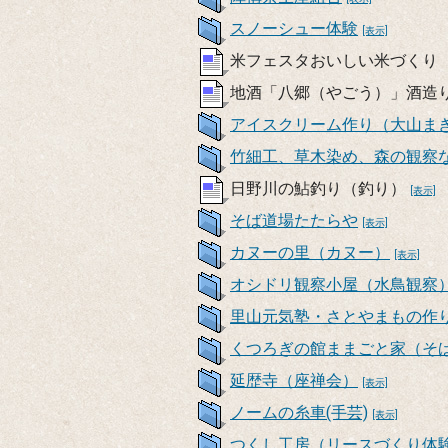
スノーシュー体験
[表示]
米フェスタおいしい米づくり
地酒「八郷（やごう）」酒造
アイスクリーム作り（大山まき
竹細工、草木染め、森の観察な
日野川の鮎釣り（釣り）
[表示]
そば道場たたらや
[表示]
カヌーの里（カヌー）
[表示]
オシドリ観察小屋（水鳥観察
里山元気塾・さとやまもの作
くつろぎの館ままごと家（そ
延歴寺（座禅会）
[表示]
ノームの糸車(手芸)
[表示]
つくし工房（リースづくり体