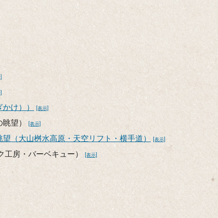
]
]
ぎかけ））
[表示]
の眺望）
[表示]
眺望（大山桝水高原・天空リフト・横手道）
[表示]
ク工房・バーベキュー）
[表示]