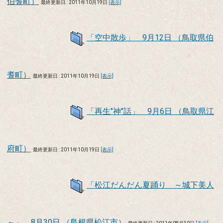
伯耆町）
最終更新日 : 2011年10月19日
[表示]
「空中散歩」 9月12日 （鳥取県伯
耆町）
最終更新日 : 2011年10月19日
[表示]
「再生"神"話」 9月6日 （鳥取県江
府町）
最終更新日 : 2011年10月19日
[表示]
「松江だんだん夏踊り ～城下美人
～」 8月30日 （島根県松江市）