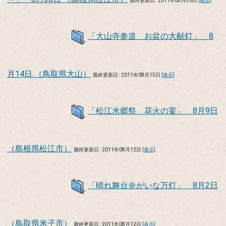
最終更新日 : 2011年08月30日
[表示]
「大山寺参道 お盆の大献灯」 8
月14日 （鳥取県大山）
最終更新日 : 2011年08月15日
[表示]
「松江水郷祭 花火の宴」 8月9日
（島根県松江市）
最終更新日 : 2011年08月12日
[表示]
「晴れ舞台＠がいな万灯」 8月2日
（鳥取県米子市）
最終更新日 : 2011年08月12日
[表示]