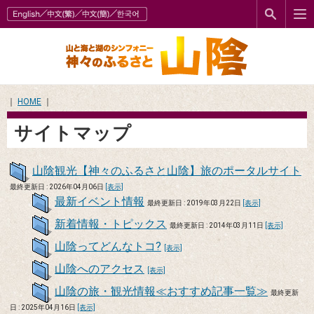
｜
HOME
｜
サイトマップ
山陰観光【神々のふるさと山陰】旅のポータルサイト
最終更新日 : 2026年04月06日
[表示]
最新イベント情報
最終更新日 : 2019年03月22日
[表示]
新着情報・トピックス
最終更新日 : 2014年03月11日
[表示]
山陰ってどんなトコ?
[表示]
山陰へのアクセス
[表示]
山陰の旅・観光情報≪おすすめ記事一覧≫
最終更新
日 : 2025年04月16日
[表示]