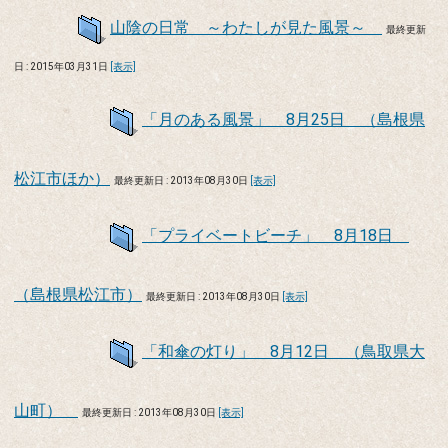
山陰の日常 ～わたしが見た風景～
最終更新
日 : 2015年03月31日
[表示]
「月のある風景」 8月25日 （島根県
松江市ほか）
最終更新日 : 2013年08月30日
[表示]
「プライベートビーチ」 8月18日
（島根県松江市）
最終更新日 : 2013年08月30日
[表示]
「和傘の灯り」 8月12日 （鳥取県大
山町）
最終更新日 : 2013年08月30日
[表示]