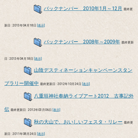
バックナンバー 2010年1月～12月
最終更
新日 : 2013年04月18日
[表示]
バックナンバー 2008年～2009年
最終更新
日 : 2013年04月18日
[表示]
山陰デスティネーションキャンペーンスタン
プラリー開催中
最終更新日 : 2012年10月24日
[表示]
八重垣神社奉納ライブアート2012 古事記外
伝
最終更新日 : 2012年03月06日
[表示]
秋の大山で、おいしいフェスタ・リレー
最終更
新日 : 2011年08月24日
[表示]