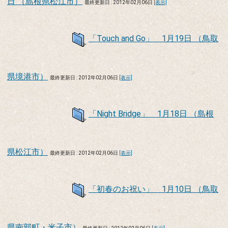
日 （島根県松江市）
最終更新日 : 2012年02月06日
[表示]
「Touch and Go」 1月19日 （鳥取
県境港市）
最終更新日 : 2012年02月06日
[表示]
「Night Bridge」 1月18日 （島根
県松江市）
最終更新日 : 2012年02月06日
[表示]
「初春のお祝い」 1月10日 （鳥取
県南部町・米子市）