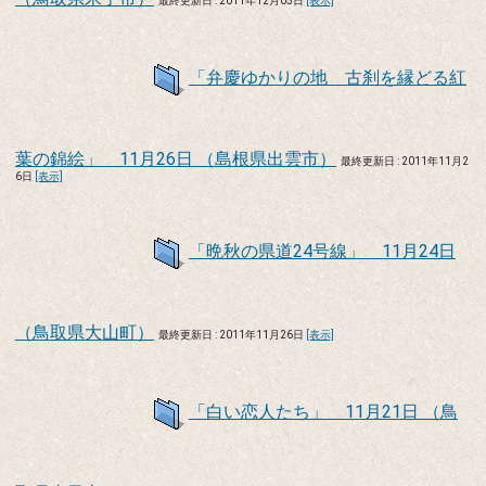
最終更新日 : 2011年12月05日
[表示]
「弁慶ゆかりの地 古刹を縁どる紅
葉の錦絵」 11月26日 （島根県出雲市）
最終更新日 : 2011年11月2
6日
[表示]
「晩秋の県道24号線」 11月24日
（鳥取県大山町）
最終更新日 : 2011年11月26日
[表示]
「白い恋人たち」 11月21日 （鳥