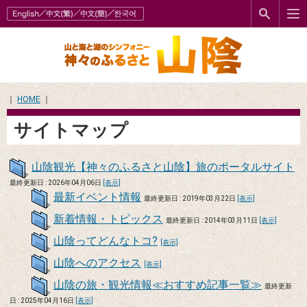
｜
HOME
｜
サイトマップ
山陰観光【神々のふるさと山陰】旅のポータルサイト
最終更新日 : 2026年04月06日
[表示]
最新イベント情報
最終更新日 : 2019年03月22日
[表示]
新着情報・トピックス
最終更新日 : 2014年03月11日
[表示]
山陰ってどんなトコ?
[表示]
山陰へのアクセス
[表示]
山陰の旅・観光情報≪おすすめ記事一覧≫
最終更新
日 : 2025年04月16日
[表示]