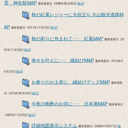
雲 神在祭MAP
最終更新日 : 2008年09月03日
[表示]
秋の紅葉レジャーに大役立ち 大山観光道路M
AP
最終更新日 : 2011年11月30日
[表示]
秋の彩りに包まれて･･･ 紅葉MAP
最終更新日 : 20
07年11月26日
[表示]
幸せを叶えに･･･ 縁結びMAP
最終更新日 : 2012年0
4月25日
[表示]
お参りのお土産に 縁結びグッズMAP
最終更新
日 : 2016年05月24日
[表示]
今夜の晩酌のお供に･･･ 日本酒MAP
最終更新日
: 2007年11月26日
[表示]
詳細地図表示システム
最終更新日 : 2006年10月31日
[表