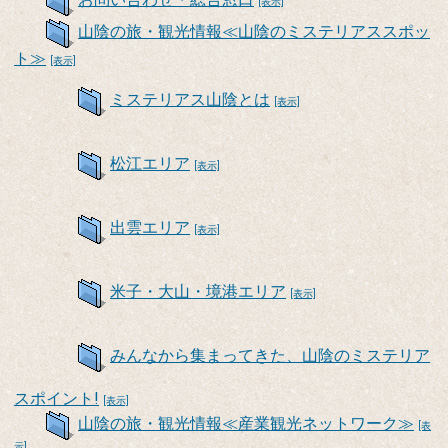
[表示]
山陰の旅・観光情報≪山陰のミステリアススポッ
ト≫
[表示]
ミステリアス山陰とは
[表示]
松江エリア
[表示]
出雲エリア
[表示]
米子・大山・境港エリア
[表示]
みんなから集まってきた、山陰のミステリア
スポイント!
[表示]
山陰の旅・観光情報≪産業観光ネットワーク≫
[表
示]