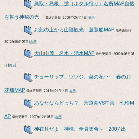
鳥取・島根 蛍（ホタル狩り）名所MAP自然
を舞う神秘の光
最終更新日 : 2008年05月14日
[表示]
お船の上から山陰観光 遊覧船MAP
最終更新日 :
2012年06月07日
[表示]
大山山麓 名水・湧水MAP
最終更新日 : 2009年05月08
日
[表示]
チューリップ、ツツジ、菜の花･･･ 春のお
花畑MAP
最終更新日 : 2016年04月14日
[表示]
あなたならどっち？ 宍道湖VS中海 七珍M
AP
最終更新日 : 2007年12月03日
[表示]
神在月だよ 神様、全員集合～ 2007 出