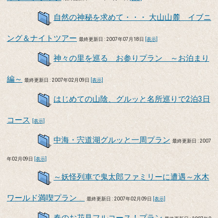
自然の神秘を求めて・・・ 大山山麓 イブニ
ング＆ナイトツアー
最終更新日 : 2007年07月18日
[表示]
神々の里を巡る お参りプラン ～お泊まり
編～
最終更新日 : 2007年02月09日
[表示]
はじめての山陰、グルッと名所巡りで2泊3日
コース
[表示]
中海・宍道湖グルッと一周プラン
最終更新日 : 2007
年02月09日
[表示]
～妖怪列車で鬼太郎ファミリーに遭遇～水木
ワールド満喫プラン
最終更新日 : 2007年02月09日
[表示]
春のお花見フルコース！プラン