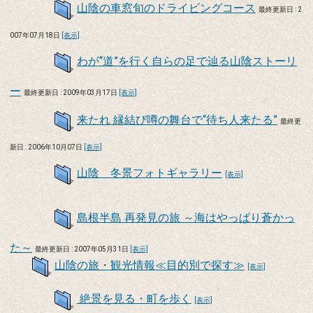
山陰の車窓旬のドライビングコース
最終更新日 : 2
007年07月18日
[表示]
わが“道”を行く自らの足で辿る山陰ストーリ
ー
最終更新日 : 2009年03月17日
[表示]
来たれ 縁結び噂の舞台で“待ち人来たる”
最終更
新日 : 2006年10月07日
[表示]
山陰 冬景フォトギャラリー
[表示]
島根半島 再発見の旅 ～海はやっぱり蒼かっ
た～
最終更新日 : 2007年05月31日
[表示]
山陰の旅・観光情報≪目的別で探す≫
[表示]
絶景を見る・町を歩く
[表示]