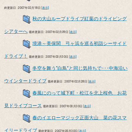
終更新日 : 2007年02月18日
[表示]
秋の大山ループドライブ紅葉のドライビング
シアターへ
最終更新日 : 2007年02月09日
[表示]
境港～美保関 弓ヶ浜を巡る初詣シーサイド
ドライブ！
最終更新日 : 2007年03月30日
[表示]
冬空を舞う“白鳥”と同じ気持ちで･･･中海沿い
ウインタードライブ
最終更新日 : 2007年02月28日
[表示]
春風にのって城下町・松江を北上桜色 お花
見ドライブコース
最終更新日 : 2007年03月30日
[表示]
春のイエローマジック正面大山 菜の花スマ
イリードライブ
最終更新日 : 2007年05月30日
[表示]