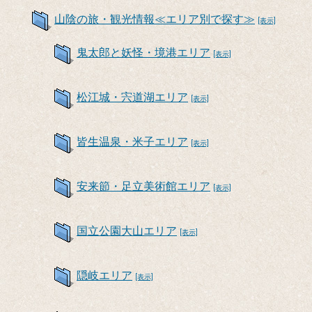
山陰の旅・観光情報≪エリア別で探す≫
[表示]
鬼太郎と妖怪・境港エリア
[表示]
松江城・宍道湖エリア
[表示]
皆生温泉・米子エリア
[表示]
安来節・足立美術館エリア
[表示]
国立公園大山エリア
[表示]
隠岐エリア
[表示]