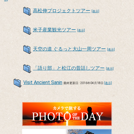
高松伸プロジェクトツアー
[表示]
米子産業観光ツアー
[表示]
天空の道 ぐるっと大山一周ツアー
[表示]
「語り部」と松江の昔話しツアー
[表示]
Visit Ancient Sanin
最終更新日 : 2016年04月18日
[表示]