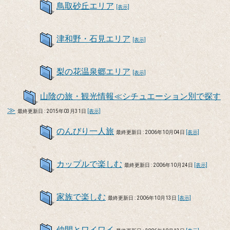
鳥取砂丘エリア
[表示]
津和野・石見エリア
[表示]
梨の花温泉郷エリア
[表示]
山陰の旅・観光情報≪シチュエーション別で探す
≫
最終更新日 : 2015年03月31日
[表示]
のんびり一人旅
最終更新日 : 2006年10月04日
[表示]
カップルで楽しむ
最終更新日 : 2006年10月24日
[表示]
家族で楽しむ
最終更新日 : 2006年10月13日
[表示]
仲間とワイワイ