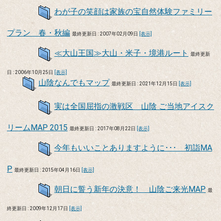
わが子の笑顔は家族の宝自然体験ファミリー
プラン 春・秋編
最終更新日 : 2007年02月09日
[表示]
≪大山王国≫大山・米子・境港ルート
最終更新
日 : 2006年10月25日
[表示]
山陰なんでもマップ
最終更新日 : 2021年12月15日
[表示]
実は全国屈指の激戦区 山陰 ご当地アイスク
リームMAP 2015
最終更新日 : 2017年08月22日
[表示]
今年もいいことありますように･･･ 初詣MA
P
最終更新日 : 2015年04月16日
[表示]
朝日に誓う新年の決意！ 山陰ご来光MAP
最
終更新日 : 2009年12月17日
[表示]