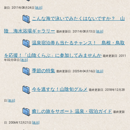
新日 : 2011年08月24日
[表示]
こんな海で泳いでみたくはないですか？ 山
陰 海水浴場ギャラリー
最終更新日 : 2011年08月13日
[表示]
温泉宿泊券も当たるチャンス！ 島根・鳥取
を応援！「山陰くらぶ」に参加してみませんか
最終更新日 : 2011
年02月03日
[表示]
季節の特集
最終更新日 : 2025年04月16日
[表示]
今を逃すな！山陰旬グルメ
最終更新日 : 2018年12月28
日
[表示]
癒しの旅をサポート 温泉・宿泊ガイド
最終更新
日 : 2006年12月21日
[表示]