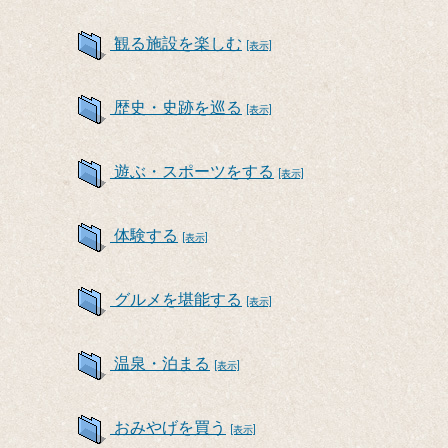
観る施設を楽しむ
[表示]
歴史・史跡を巡る
[表示]
遊ぶ・スポーツをする
[表示]
体験する
[表示]
グルメを堪能する
[表示]
温泉・泊まる
[表示]
おみやげを買う
[表示]