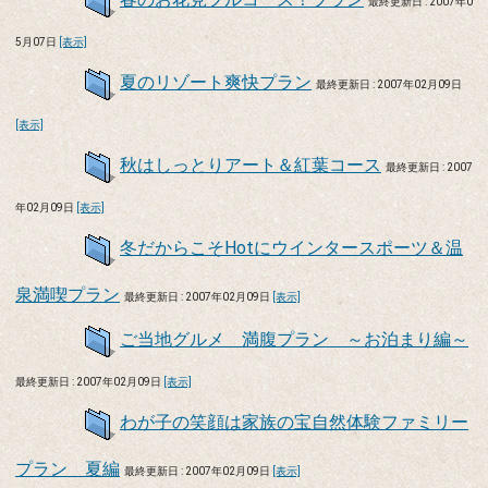
最終更新日 : 2007年0
5月07日
[表示]
夏のリゾート爽快プラン
最終更新日 : 2007年02月09日
[表示]
秋はしっとりアート＆紅葉コース
最終更新日 : 2007
年02月09日
[表示]
冬だからこそHotにウインタースポーツ＆温
泉満喫プラン
最終更新日 : 2007年02月09日
[表示]
ご当地グルメ 満腹プラン ～お泊まり編～
最終更新日 : 2007年02月09日
[表示]
わが子の笑顔は家族の宝自然体験ファミリー
プラン 夏編
最終更新日 : 2007年02月09日
[表示]