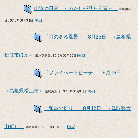
山陰の日常 ～わたしが見た風景～
最終更新
日 : 2015年03月31日
[表示]
「月のある風景」 8月25日 （島根県
松江市ほか）
最終更新日 : 2013年08月30日
[表示]
「プライベートビーチ」 8月18日
（島根県松江市）
最終更新日 : 2013年08月30日
[表示]
「和傘の灯り」 8月12日 （鳥取県大
山町）
最終更新日 : 2013年08月30日
[表示]