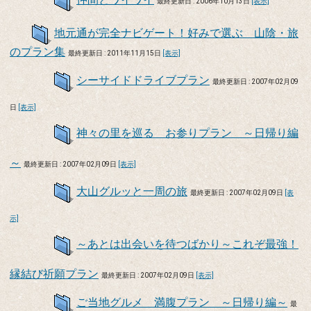
最終更新日 : 2006年10月13日
[表示]
地元通が完全ナビゲート！好みで選ぶ 山陰・旅
のプラン集
最終更新日 : 2011年11月15日
[表示]
シーサイドドライブプラン
最終更新日 : 2007年02月09
日
[表示]
神々の里を巡る お参りプラン ～日帰り編
～
最終更新日 : 2007年02月09日
[表示]
大山グルッと一周の旅
最終更新日 : 2007年02月09日
[表
示]
～あとは出会いを待つばかり～これぞ最強！
縁結び祈願プラン
最終更新日 : 2007年02月09日
[表示]
ご当地グルメ 満腹プラン ～日帰り編～
最