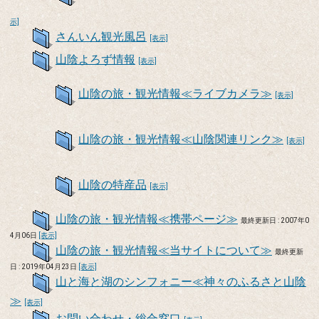
示]
さんいん観光風呂
[表示]
山陰よろず情報
[表示]
山陰の旅・観光情報≪ライブカメラ≫
[表示]
山陰の旅・観光情報≪山陰関連リンク≫
[表示]
山陰の特産品
[表示]
山陰の旅・観光情報≪携帯ページ≫
最終更新日 : 2007年0
4月06日
[表示]
山陰の旅・観光情報≪当サイトについて≫
最終更新
日 : 2019年04月23日
[表示]
山と海と湖のシンフォニー≪神々のふるさと山陰
≫
[表示]
お問い合わせ・総合窓口