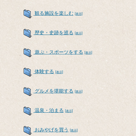
観る施設を楽しむ
[表示]
歴史・史跡を巡る
[表示]
遊ぶ・スポーツをする
[表示]
体験する
[表示]
グルメを堪能する
[表示]
温泉・泊まる
[表示]
おみやげを買う
[表示]