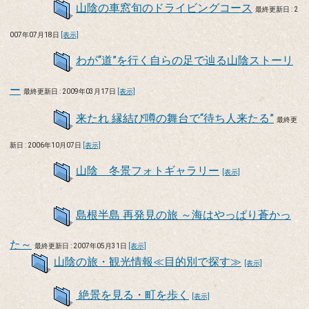
山陰の車窓旬のドライビングコース
最終更新日 : 2
007年07月18日
[表示]
わが“道”を行く自らの足で辿る山陰ストーリ
ー
最終更新日 : 2009年03月17日
[表示]
来たれ 縁結び噂の舞台で“待ち人来たる”
最終更
新日 : 2006年10月07日
[表示]
山陰 冬景フォトギャラリー
[表示]
島根半島 再発見の旅 ～海はやっぱり蒼かっ
た～
最終更新日 : 2007年05月31日
[表示]
山陰の旅・観光情報≪目的別で探す≫
[表示]
絶景を見る・町を歩く
[表示]