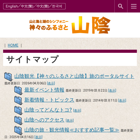
｜
HOME
｜
サイトマップ
山陰観光【神々のふるさと山陰】旅のポータルサイト
最終更新日 : 2026年04月06日
[表示]
最新イベント情報
最終更新日 : 2019年03月22日
[表示]
新着情報・トピックス
最終更新日 : 2014年03月11日
[表示]
山陰ってどんなトコ?
[表示]
山陰へのアクセス
[表示]
山陰の旅・観光情報≪おすすめ記事一覧≫
最終更新
日 : 2025年04月16日
[表示]