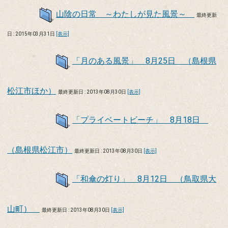
山陰の日常 ～わたしが見た風景～
最終更新
日 : 2015年03月31日
[表示]
「月のある風景」 8月25日 （島根県
松江市ほか）
最終更新日 : 2013年08月30日
[表示]
「プライベートビーチ」 8月18日
（島根県松江市）
最終更新日 : 2013年08月30日
[表示]
「和傘の灯り」 8月12日 （鳥取県大
山町）
最終更新日 : 2013年08月30日
[表示]