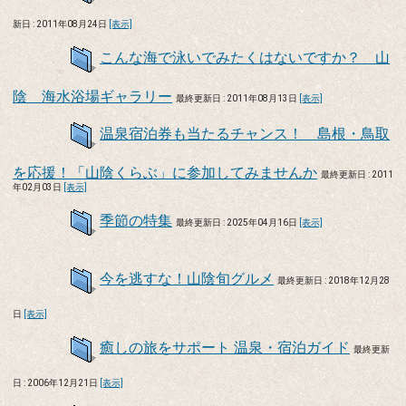
新日 : 2011年08月24日
[表示]
こんな海で泳いでみたくはないですか？ 山
陰 海水浴場ギャラリー
最終更新日 : 2011年08月13日
[表示]
温泉宿泊券も当たるチャンス！ 島根・鳥取
を応援！「山陰くらぶ」に参加してみませんか
最終更新日 : 2011
年02月03日
[表示]
季節の特集
最終更新日 : 2025年04月16日
[表示]
今を逃すな！山陰旬グルメ
最終更新日 : 2018年12月28
日
[表示]
癒しの旅をサポート 温泉・宿泊ガイド
最終更新
日 : 2006年12月21日
[表示]