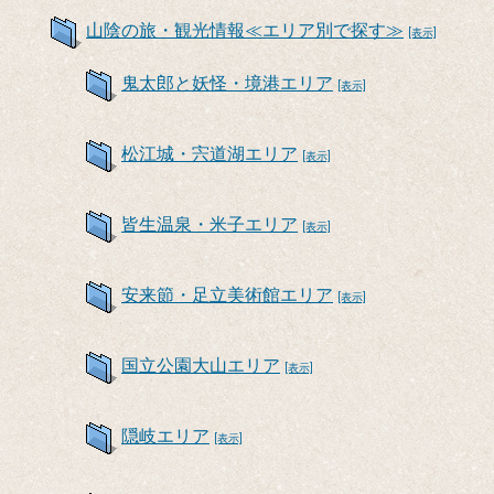
山陰の旅・観光情報≪エリア別で探す≫
[表示]
鬼太郎と妖怪・境港エリア
[表示]
松江城・宍道湖エリア
[表示]
皆生温泉・米子エリア
[表示]
安来節・足立美術館エリア
[表示]
国立公園大山エリア
[表示]
隠岐エリア
[表示]