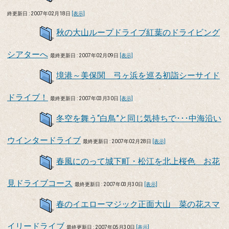
終更新日 : 2007年02月18日
[表示]
秋の大山ループドライブ紅葉のドライビング
シアターへ
最終更新日 : 2007年02月09日
[表示]
境港～美保関 弓ヶ浜を巡る初詣シーサイド
ドライブ！
最終更新日 : 2007年03月30日
[表示]
冬空を舞う“白鳥”と同じ気持ちで･･･中海沿い
ウインタードライブ
最終更新日 : 2007年02月28日
[表示]
春風にのって城下町・松江を北上桜色 お花
見ドライブコース
最終更新日 : 2007年03月30日
[表示]
春のイエローマジック正面大山 菜の花スマ
イリードライブ
最終更新日 : 2007年05月30日
[表示]