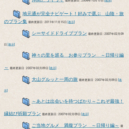
最終更新日 : 2006年10月13日
[表示]
地元通が完全ナビゲート！好みで選ぶ 山陰・旅
のプラン集
最終更新日 : 2011年11月15日
[表示]
シーサイドドライブプラン
最終更新日 : 2007年02月09
日
[表示]
神々の里を巡る お参りプラン ～日帰り編
～
最終更新日 : 2007年02月09日
[表示]
大山グルッと一周の旅
最終更新日 : 2007年02月09日
[表
示]
～あとは出会いを待つばかり～これぞ最強！
縁結び祈願プラン
最終更新日 : 2007年02月09日
[表示]
ご当地グルメ 満腹プラン ～日帰り編～
最