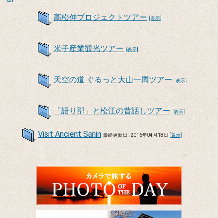
高松伸プロジェクトツアー
[表示]
米子産業観光ツアー
[表示]
天空の道 ぐるっと大山一周ツアー
[表示]
「語り部」と松江の昔話しツアー
[表示]
Visit Ancient Sanin
最終更新日 : 2016年04月18日
[表示]