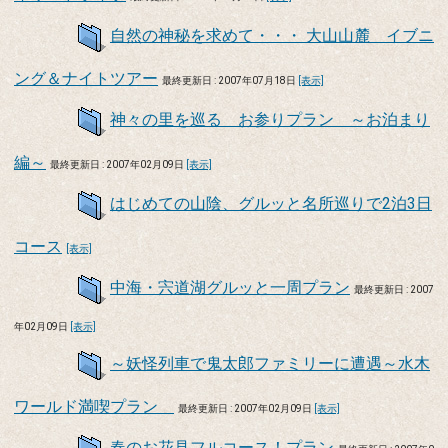
自然の神秘を求めて・・・ 大山山麓 イブニ
ング＆ナイトツアー
最終更新日 : 2007年07月18日
[表示]
神々の里を巡る お参りプラン ～お泊まり
編～
最終更新日 : 2007年02月09日
[表示]
はじめての山陰、グルッと名所巡りで2泊3日
コース
[表示]
中海・宍道湖グルッと一周プラン
最終更新日 : 2007
年02月09日
[表示]
～妖怪列車で鬼太郎ファミリーに遭遇～水木
ワールド満喫プラン
最終更新日 : 2007年02月09日
[表示]
春のお花見フルコース！プラン