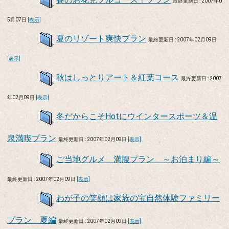
最終更新日 : 2007年0
5月07日
[表示]
夏のリゾート爽快プラン
最終更新日 : 2007年02月09日
[表示]
秋はしっとりアート＆紅葉コース
最終更新日 : 2007
年02月09日
[表示]
冬だからこそHotにウインタースポーツ＆温
泉満喫プラン
最終更新日 : 2007年02月09日
[表示]
ご当地グルメ 満腹プラン ～お泊まり編～
最終更新日 : 2007年02月09日
[表示]
わが子の笑顔は家族の宝自然体験ファミリー
プラン 夏編
最終更新日 : 2007年02月09日
[表示]