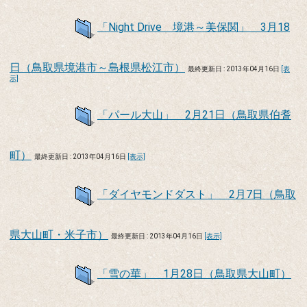
「Night Drive 境港～美保関」 3月18
日（鳥取県境港市～島根県松江市）
最終更新日 : 2013年04月16日
[表
示]
「パール大山」 2月21日（鳥取県伯耆
町）
最終更新日 : 2013年04月16日
[表示]
「ダイヤモンドダスト」 2月7日（鳥取
県大山町・米子市）
最終更新日 : 2013年04月16日
[表示]
「雪の華」 1月28日（鳥取県大山町）