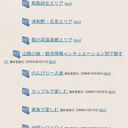
鳥取砂丘エリア
[表示]
津和野・石見エリア
[表示]
梨の花温泉郷エリア
[表示]
山陰の旅・観光情報≪シチュエーション別で探す
≫
最終更新日 : 2015年03月31日
[表示]
のんびり一人旅
最終更新日 : 2006年10月04日
[表示]
カップルで楽しむ
最終更新日 : 2006年10月24日
[表示]
家族で楽しむ
最終更新日 : 2006年10月13日
[表示]
仲間とワイワイ