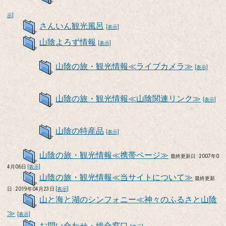
示]
さんいん観光風呂
[表示]
山陰よろず情報
[表示]
山陰の旅・観光情報≪ライブカメラ≫
[表示]
山陰の旅・観光情報≪山陰関連リンク≫
[表示]
山陰の特産品
[表示]
山陰の旅・観光情報≪携帯ページ≫
最終更新日 : 2007年0
4月06日
[表示]
山陰の旅・観光情報≪当サイトについて≫
最終更新
日 : 2019年04月23日
[表示]
山と海と湖のシンフォニー≪神々のふるさと山陰
≫
[表示]
お問い合わせ・総合窓口