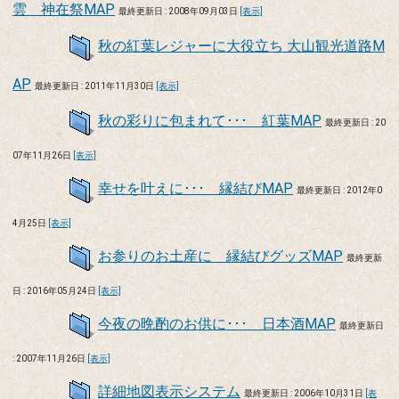
雲 神在祭MAP
最終更新日 : 2008年09月03日
[表示]
秋の紅葉レジャーに大役立ち 大山観光道路M
AP
最終更新日 : 2011年11月30日
[表示]
秋の彩りに包まれて･･･ 紅葉MAP
最終更新日 : 20
07年11月26日
[表示]
幸せを叶えに･･･ 縁結びMAP
最終更新日 : 2012年0
4月25日
[表示]
お参りのお土産に 縁結びグッズMAP
最終更新
日 : 2016年05月24日
[表示]
今夜の晩酌のお供に･･･ 日本酒MAP
最終更新日
: 2007年11月26日
[表示]
詳細地図表示システム
最終更新日 : 2006年10月31日
[表