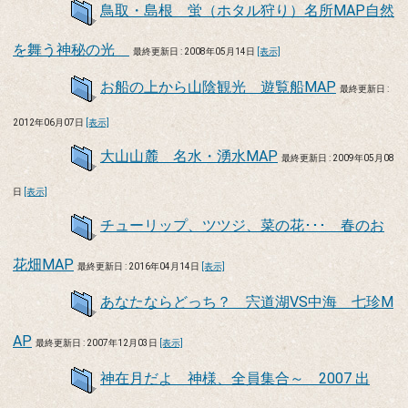
鳥取・島根 蛍（ホタル狩り）名所MAP自然
を舞う神秘の光
最終更新日 : 2008年05月14日
[表示]
お船の上から山陰観光 遊覧船MAP
最終更新日 :
2012年06月07日
[表示]
大山山麓 名水・湧水MAP
最終更新日 : 2009年05月08
日
[表示]
チューリップ、ツツジ、菜の花･･･ 春のお
花畑MAP
最終更新日 : 2016年04月14日
[表示]
あなたならどっち？ 宍道湖VS中海 七珍M
AP
最終更新日 : 2007年12月03日
[表示]
神在月だよ 神様、全員集合～ 2007 出