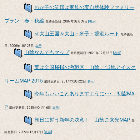
わが子の笑顔は家族の宝自然体験ファミリー
プラン 春・秋編
最終更新日 : 2007年02月09日
[表示]
≪大山王国≫大山・米子・境港ルート
最終更新
日 : 2006年10月25日
[表示]
山陰なんでもマップ
最終更新日 : 2021年12月15日
[表示]
実は全国屈指の激戦区 山陰 ご当地アイスク
リームMAP 2015
最終更新日 : 2017年08月22日
[表示]
今年もいいことありますように･･･ 初詣MA
P
最終更新日 : 2015年04月16日
[表示]
朝日に誓う新年の決意！ 山陰ご来光MAP
最
終更新日 : 2009年12月17日
[表示]