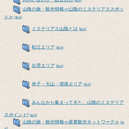
[表示]
山陰の旅・観光情報≪山陰のミステリアススポッ
ト≫
[表示]
ミステリアス山陰とは
[表示]
松江エリア
[表示]
出雲エリア
[表示]
米子・大山・境港エリア
[表示]
みんなから集まってきた、山陰のミステリア
スポイント!
[表示]
山陰の旅・観光情報≪産業観光ネットワーク≫
[表
示]