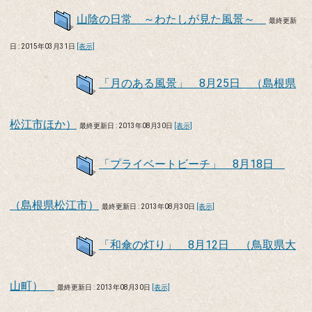
山陰の日常 ～わたしが見た風景～
最終更新
日 : 2015年03月31日
[表示]
「月のある風景」 8月25日 （島根県
松江市ほか）
最終更新日 : 2013年08月30日
[表示]
「プライベートビーチ」 8月18日
（島根県松江市）
最終更新日 : 2013年08月30日
[表示]
「和傘の灯り」 8月12日 （鳥取県大
山町）
最終更新日 : 2013年08月30日
[表示]