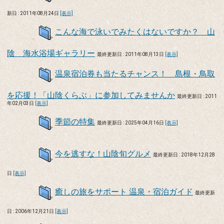
新日 : 2011年08月24日
[表示]
こんな海で泳いでみたくはないですか？ 山
陰 海水浴場ギャラリー
最終更新日 : 2011年08月13日
[表示]
温泉宿泊券も当たるチャンス！ 島根・鳥取
を応援！「山陰くらぶ」に参加してみませんか
最終更新日 : 2011
年02月03日
[表示]
季節の特集
最終更新日 : 2025年04月16日
[表示]
今を逃すな！山陰旬グルメ
最終更新日 : 2018年12月28
日
[表示]
癒しの旅をサポート 温泉・宿泊ガイド
最終更新
日 : 2006年12月21日
[表示]