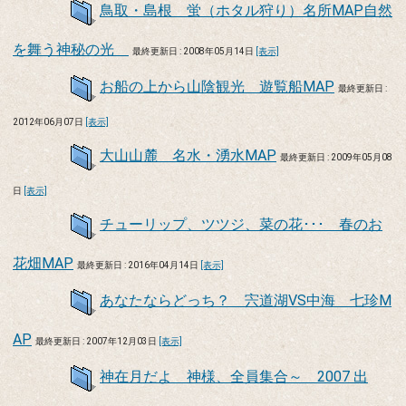
鳥取・島根 蛍（ホタル狩り）名所MAP自然
を舞う神秘の光
最終更新日 : 2008年05月14日
[表示]
お船の上から山陰観光 遊覧船MAP
最終更新日 :
2012年06月07日
[表示]
大山山麓 名水・湧水MAP
最終更新日 : 2009年05月08
日
[表示]
チューリップ、ツツジ、菜の花･･･ 春のお
花畑MAP
最終更新日 : 2016年04月14日
[表示]
あなたならどっち？ 宍道湖VS中海 七珍M
AP
最終更新日 : 2007年12月03日
[表示]
神在月だよ 神様、全員集合～ 2007 出