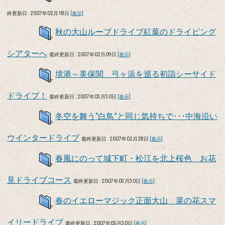
終更新日 : 2007年02月18日
[表示]
秋の大山ループドライブ紅葉のドライビング
シアターへ
最終更新日 : 2007年02月09日
[表示]
境港～美保関 弓ヶ浜を巡る初詣シーサイド
ドライブ！
最終更新日 : 2007年03月30日
[表示]
冬空を舞う“白鳥”と同じ気持ちで･･･中海沿い
ウインタードライブ
最終更新日 : 2007年02月28日
[表示]
春風にのって城下町・松江を北上桜色 お花
見ドライブコース
最終更新日 : 2007年03月30日
[表示]
春のイエローマジック正面大山 菜の花スマ
イリードライブ
最終更新日 : 2007年05月30日
[表示]