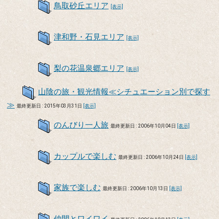
鳥取砂丘エリア
[表示]
津和野・石見エリア
[表示]
梨の花温泉郷エリア
[表示]
山陰の旅・観光情報≪シチュエーション別で探す
≫
最終更新日 : 2015年03月31日
[表示]
のんびり一人旅
最終更新日 : 2006年10月04日
[表示]
カップルで楽しむ
最終更新日 : 2006年10月24日
[表示]
家族で楽しむ
最終更新日 : 2006年10月13日
[表示]
仲間とワイワイ