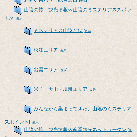
[表示]
山陰の旅・観光情報≪山陰のミステリアススポッ
ト≫
[表示]
ミステリアス山陰とは
[表示]
松江エリア
[表示]
出雲エリア
[表示]
米子・大山・境港エリア
[表示]
みんなから集まってきた、山陰のミステリア
スポイント!
[表示]
山陰の旅・観光情報≪産業観光ネットワーク≫
[表
示]