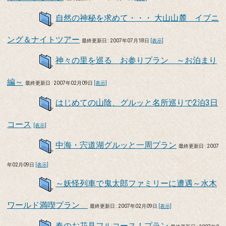
自然の神秘を求めて・・・ 大山山麓 イブニ
ング＆ナイトツアー
最終更新日 : 2007年07月18日
[表示]
神々の里を巡る お参りプラン ～お泊まり
編～
最終更新日 : 2007年02月09日
[表示]
はじめての山陰、グルッと名所巡りで2泊3日
コース
[表示]
中海・宍道湖グルッと一周プラン
最終更新日 : 2007
年02月09日
[表示]
～妖怪列車で鬼太郎ファミリーに遭遇～水木
ワールド満喫プラン
最終更新日 : 2007年02月09日
[表示]
春のお花見フルコース！プラン