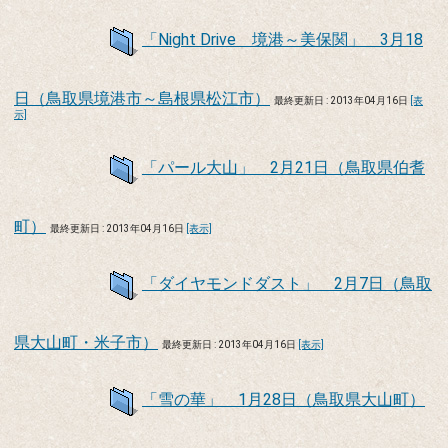
「Night Drive 境港～美保関」 3月18
日（鳥取県境港市～島根県松江市）
最終更新日 : 2013年04月16日
[表
示]
「パール大山」 2月21日（鳥取県伯耆
町）
最終更新日 : 2013年04月16日
[表示]
「ダイヤモンドダスト」 2月7日（鳥取
県大山町・米子市）
最終更新日 : 2013年04月16日
[表示]
「雪の華」 1月28日（鳥取県大山町）