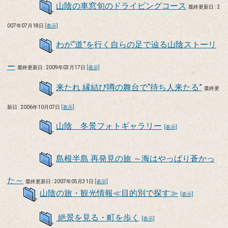
山陰の車窓旬のドライビングコース
最終更新日 : 2
007年07月18日
[表示]
わが“道”を行く自らの足で辿る山陰ストーリ
ー
最終更新日 : 2009年03月17日
[表示]
来たれ 縁結び噂の舞台で“待ち人来たる”
最終更
新日 : 2006年10月07日
[表示]
山陰 冬景フォトギャラリー
[表示]
島根半島 再発見の旅 ～海はやっぱり蒼かっ
た～
最終更新日 : 2007年05月31日
[表示]
山陰の旅・観光情報≪目的別で探す≫
[表示]
絶景を見る・町を歩く
[表示]