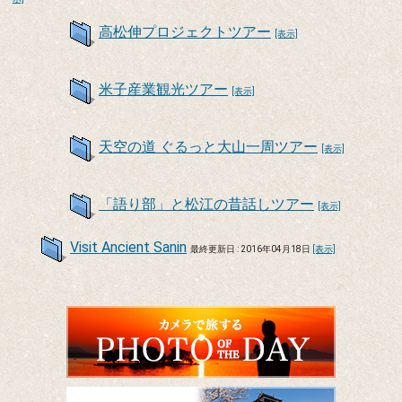
高松伸プロジェクトツアー
[表示]
米子産業観光ツアー
[表示]
天空の道 ぐるっと大山一周ツアー
[表示]
「語り部」と松江の昔話しツアー
[表示]
Visit Ancient Sanin
最終更新日 : 2016年04月18日
[表示]