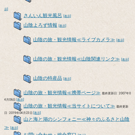
示]
さんいん観光風呂
[表示]
山陰よろず情報
[表示]
山陰の旅・観光情報≪ライブカメラ≫
[表示]
山陰の旅・観光情報≪山陰関連リンク≫
[表示]
山陰の特産品
[表示]
山陰の旅・観光情報≪携帯ページ≫
最終更新日 : 2007年0
4月06日
[表示]
山陰の旅・観光情報≪当サイトについて≫
最終更新
日 : 2019年04月23日
[表示]
山と海と湖のシンフォニー≪神々のふるさと山陰
≫
[表示]
お問い合わせ・総合窓口