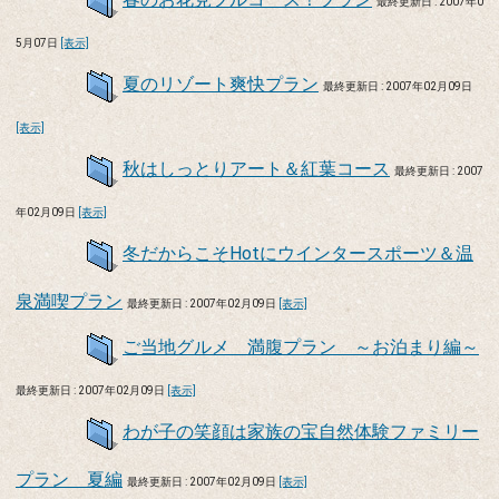
最終更新日 : 2007年0
5月07日
[表示]
夏のリゾート爽快プラン
最終更新日 : 2007年02月09日
[表示]
秋はしっとりアート＆紅葉コース
最終更新日 : 2007
年02月09日
[表示]
冬だからこそHotにウインタースポーツ＆温
泉満喫プラン
最終更新日 : 2007年02月09日
[表示]
ご当地グルメ 満腹プラン ～お泊まり編～
最終更新日 : 2007年02月09日
[表示]
わが子の笑顔は家族の宝自然体験ファミリー
プラン 夏編
最終更新日 : 2007年02月09日
[表示]