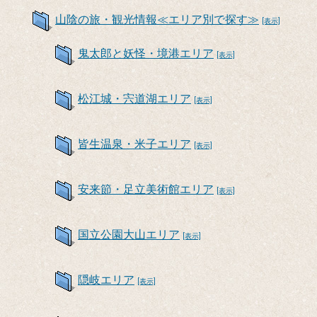
山陰の旅・観光情報≪エリア別で探す≫
[表示]
鬼太郎と妖怪・境港エリア
[表示]
松江城・宍道湖エリア
[表示]
皆生温泉・米子エリア
[表示]
安来節・足立美術館エリア
[表示]
国立公園大山エリア
[表示]
隠岐エリア
[表示]