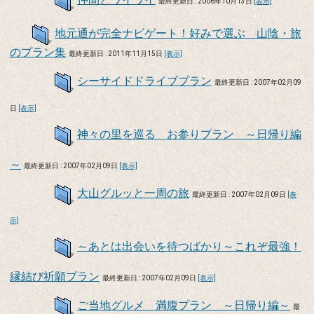
最終更新日 : 2006年10月13日
[表示]
地元通が完全ナビゲート！好みで選ぶ 山陰・旅
のプラン集
最終更新日 : 2011年11月15日
[表示]
シーサイドドライブプラン
最終更新日 : 2007年02月09
日
[表示]
神々の里を巡る お参りプラン ～日帰り編
～
最終更新日 : 2007年02月09日
[表示]
大山グルッと一周の旅
最終更新日 : 2007年02月09日
[表
示]
～あとは出会いを待つばかり～これぞ最強！
縁結び祈願プラン
最終更新日 : 2007年02月09日
[表示]
ご当地グルメ 満腹プラン ～日帰り編～
最