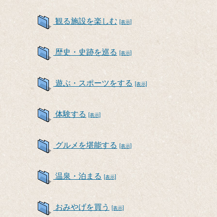
観る施設を楽しむ
[表示]
歴史・史跡を巡る
[表示]
遊ぶ・スポーツをする
[表示]
体験する
[表示]
グルメを堪能する
[表示]
温泉・泊まる
[表示]
おみやげを買う
[表示]