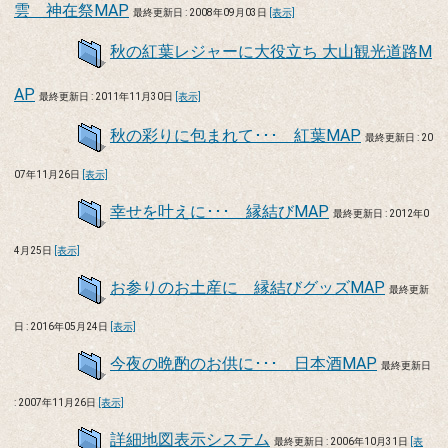
雲 神在祭MAP
最終更新日 : 2008年09月03日
[表示]
秋の紅葉レジャーに大役立ち 大山観光道路M
AP
最終更新日 : 2011年11月30日
[表示]
秋の彩りに包まれて･･･ 紅葉MAP
最終更新日 : 20
07年11月26日
[表示]
幸せを叶えに･･･ 縁結びMAP
最終更新日 : 2012年0
4月25日
[表示]
お参りのお土産に 縁結びグッズMAP
最終更新
日 : 2016年05月24日
[表示]
今夜の晩酌のお供に･･･ 日本酒MAP
最終更新日
: 2007年11月26日
[表示]
詳細地図表示システム
最終更新日 : 2006年10月31日
[表