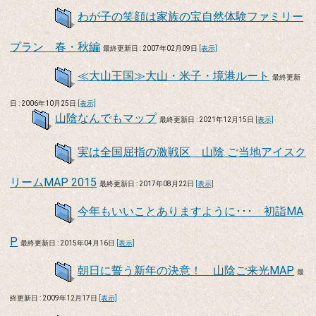
わが子の笑顔は家族の宝自然体験ファミリー
プラン 春・秋編
最終更新日 : 2007年02月09日
[表示]
≪大山王国≫大山・米子・境港ルート
最終更新
日 : 2006年10月25日
[表示]
山陰なんでもマップ
最終更新日 : 2021年12月15日
[表示]
実は全国屈指の激戦区 山陰 ご当地アイスク
リームMAP 2015
最終更新日 : 2017年08月22日
[表示]
今年もいいことありますように･･･ 初詣MA
P
最終更新日 : 2015年04月16日
[表示]
朝日に誓う新年の決意！ 山陰ご来光MAP
最
終更新日 : 2009年12月17日
[表示]