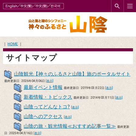
｜
HOME
｜
サイトマップ
山陰観光【神々のふるさと山陰】旅のポータルサイト
最終更新日 : 2026年04月06日
[表示]
最新イベント情報
最終更新日 : 2019年03月22日
[表示]
新着情報・トピックス
最終更新日 : 2014年03月11日
[表示]
山陰ってどんなトコ?
[表示]
山陰へのアクセス
[表示]
山陰の旅・観光情報≪おすすめ記事一覧≫
最終更新
日 : 2025年04月16日
[表示]