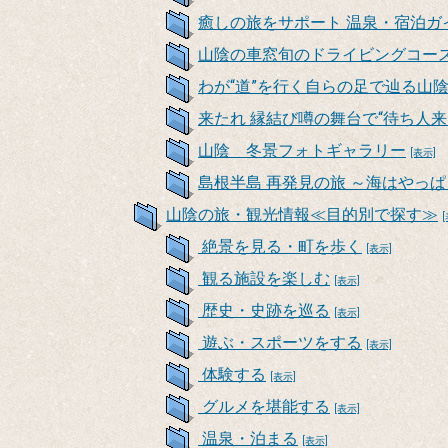
癒しの旅をサポート 温泉・宿泊ガ
山陰の車窓旬のドライビングコー
わが“道”を行く自らの足で辿る山
来たれ 縁結び噂の舞台で“待ち人来
山陰 冬景フォトギャラリー
[表示]
島根半島 再発見の旅 ～海はやっ
山陰の旅・観光情報≪目的別で探す≫
絶景を見る・町を歩く
[表示]
観る施設を楽しむ
[表示]
歴史・史跡を巡る
[表示]
遊ぶ・スポーツをする
[表示]
体験する
[表示]
グルメを堪能する
[表示]
温泉・泊まる
[表示]