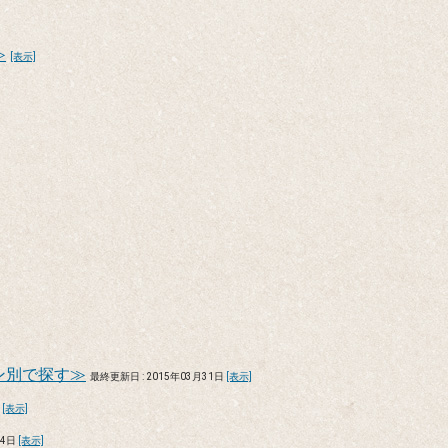
≫
[表示]
ン別で探す≫
最終更新日 : 2015年03月31日
[表示]
日
[表示]
24日
[表示]