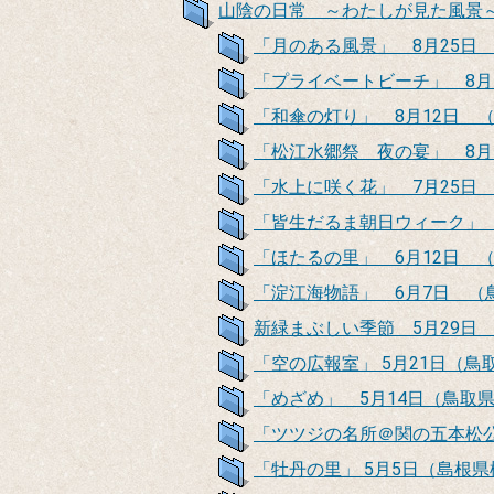
山陰の日常 ～わたしが見た風
「月のある風景」 8月25日
「プライベートビーチ」 8月
「和傘の灯り」 8月12日
「松江水郷祭 夜の宴」 8月
「水上に咲く花」 7月25日
「皆生だるま朝日ウィーク」 
「ほたるの里」 6月12日 
「淀江海物語」 6月7日 （
新緑まぶしい季節 5月29日
「空の広報室」 5月21日（鳥
「めざめ」 5月14日（鳥取
「ツツジの名所＠関の五本松公
「牡丹の里」 5月5日（島根