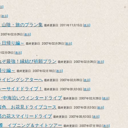
示]
日
[表示]
 山陰・旅のプラン集
最終更新日 : 2011年11月15日
[表示]
 2007年02月09日
[表示]
～日帰り編～
最終更新日 : 2007年02月09日
[表示]
年02月09日
[表示]
れぞ最強！縁結び祈願プラン
最終更新日 : 2007年02月09日
[表示]
帰り編～
最終更新日 : 2007年02月18日
[表示]
ライビングシアターへ
最終更新日 : 2007年02月09日
[表示]
シーサイドドライブ！
最終更新日 : 2007年03月30日
[表示]
･･中海沿いウインタードライブ
最終更新日 : 2007年02月28日
[表示]
桜色 お花見ドライブコース
最終更新日 : 2007年03月30日
[表示]
菜の花スマイリードライブ
最終更新日 : 2007年05月30日
[表示]
麓 イブニング＆ナイトツアー
最終更新日 : 2007年07月18日
[表示]