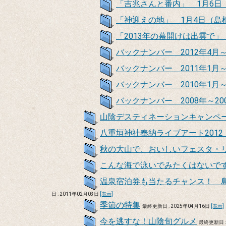
「吉兆さんと番内」 1月6日
「神迎えの地」 1月4日（島
「2013年の幕開けは出雲で」
バックナンバー 2012年4月
バックナンバー 2011年1月～
バックナンバー 2010年1月～
バックナンバー 2008年～20
山陰デスティネーションキャンペ
八重垣神社奉納ライブアート201
秋の大山で、おいしいフェスタ・
こんな海で泳いでみたくはないで
温泉宿泊券も当たるチャンス！ 
日 : 2011年02月03日
[表示]
季節の特集
最終更新日 : 2025年04月16日
[表示]
今を逃すな！山陰旬グルメ
最終更新日 :