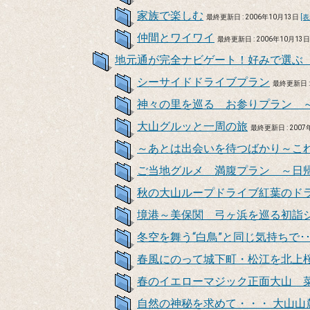
家族で楽しむ
最終更新日 : 2006年10月13日
[表
仲間とワイワイ
最終更新日 : 2006年10月13
地元通が完全ナビゲート！好みで選ぶ
シーサイドドライブプラン
最終更新日 :
神々の里を巡る お参りプラン 
大山グルッと一周の旅
最終更新日 : 2007
～あとは出会いを待つばかり～こ
ご当地グルメ 満腹プラン ～日
秋の大山ループドライブ紅葉のド
境港～美保関 弓ヶ浜を巡る初詣
冬空を舞う“白鳥”と同じ気持ちで･
春風にのって城下町・松江を北上
春のイエローマジック正面大山 
自然の神秘を求めて・・・ 大山山