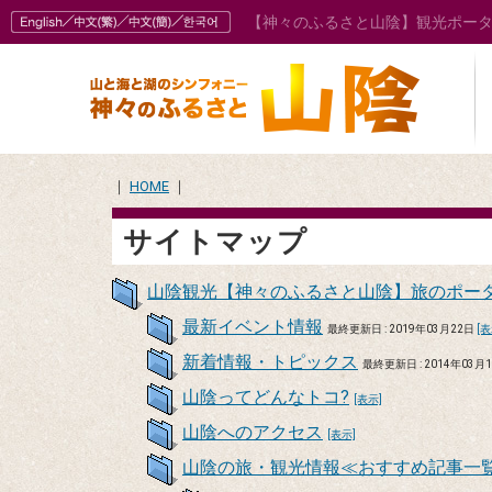
【神々のふるさと山陰】観光ポー
｜
HOME
｜
サイトマップ
山陰観光【神々のふるさと山陰】旅のポー
最新イベント情報
最終更新日 : 2019年03月22日
[表
新着情報・トピックス
最終更新日 : 2014年03月
山陰ってどんなトコ?
[表示]
山陰へのアクセス
[表示]
山陰の旅・観光情報≪おすすめ記事一