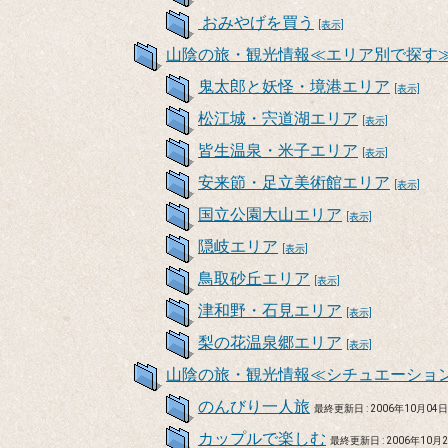
おみやげを買う
[表示]
山陰の旅・観光情報≪エリア別で探す
鬼太郎と妖怪・境港エリア
[表示]
松江城・宍道湖エリア
[表示]
皆生温泉・米子エリア
[表示]
安来節・足立美術館エリア
[表示]
国立公園大山エリア
[表示]
隠岐エリア
[表示]
鳥取砂丘エリア
[表示]
津和野・石見エリア
[表示]
梨の花温泉郷エリア
[表示]
山陰の旅・観光情報≪シチュエーショ
のんびり一人旅
最終更新日 : 2006年10月04
カップルで楽しむ
最終更新日 : 2006年10月