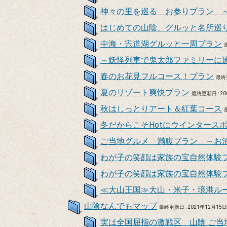
神々の里を巡る お参りプラン 
はじめての山陰、グルッと名所巡り
中海・宍道湖グルッと一周プラン
～妖怪列車で鬼太郎ファミリーに
春のお花見フルコース！プラン
最終更
夏のリゾート爽快プラン
最終更新日 : 2
秋はしっとりアート＆紅葉コース
冬だからこそHotにウインタース
ご当地グルメ 満腹プラン ～お
わが子の笑顔は家族の宝自然体験
わが子の笑顔は家族の宝自然体験
≪大山王国≫大山・米子・境港ル
山陰なんでもマップ
最終更新日 : 2021年12月15
実は全国屈指の激戦区 山陰 ご当地