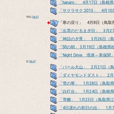
「haruiro」 4月17日（島
「サクラサク 2013」 4月
18日
[表示]
「寒の戻り」 4月8日（鳥取
「出雲のだるま夕日」 3月2
「神話の夕景」 3月26日（
「関の朝」 3月19日（島根県
「Night Drive 境港～
日
[表示]
「パール大山」 2月21日（
「ダイヤモンドダスト」 2月
「雪の華」 1月28日（鳥取
「白灯台」 1月24日（島根
「雪棚」 1月23日（鳥取県
「4日遅れの初日の出」 1月