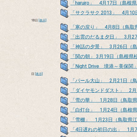
「haruiro」 4月17日（島
「サクラサク 2013」 4月
18日
[表示]
「寒の戻り」 4月8日（鳥取
「出雲のだるま夕日」 3月2
「神話の夕景」 3月26日（
「関の朝」 3月19日（島根県
「Night Drive 境港～
日
[表示]
「パール大山」 2月21日（
「ダイヤモンドダスト」 2月
「雪の華」 1月28日（鳥取
「白灯台」 1月24日（島根
「雪棚」 1月23日（鳥取県
「4日遅れの初日の出」 1月