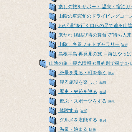
癒しの旅をサポート 温泉・宿泊ガ
山陰の車窓旬のドライビングコー
わが“道”を行く自らの足で辿る山
来たれ 縁結び噂の舞台で“待ち人来
山陰 冬景フォトギャラリー
[表示]
島根半島 再発見の旅 ～海はやっ
山陰の旅・観光情報≪目的別で探す≫
絶景を見る・町を歩く
[表示]
観る施設を楽しむ
[表示]
歴史・史跡を巡る
[表示]
遊ぶ・スポーツをする
[表示]
体験する
[表示]
グルメを堪能する
[表示]
温泉・泊まる
[表示]