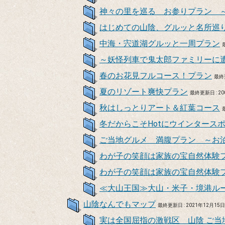
神々の里を巡る お参りプラン 
はじめての山陰、グルッと名所巡り
中海・宍道湖グルッと一周プラン
～妖怪列車で鬼太郎ファミリーに
春のお花見フルコース！プラン
最終更
夏のリゾート爽快プラン
最終更新日 : 2
秋はしっとりアート＆紅葉コース
冬だからこそHotにウインタース
ご当地グルメ 満腹プラン ～お
わが子の笑顔は家族の宝自然体験
わが子の笑顔は家族の宝自然体験
≪大山王国≫大山・米子・境港ル
山陰なんでもマップ
最終更新日 : 2021年12月15
実は全国屈指の激戦区 山陰 ご当地