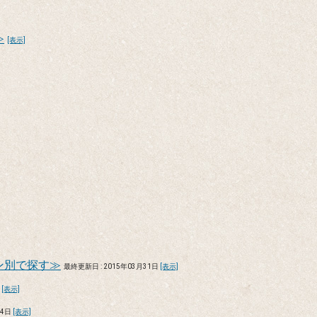
≫
[表示]
ン別で探す≫
最終更新日 : 2015年03月31日
[表示]
日
[表示]
24日
[表示]