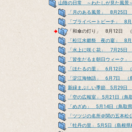
山陰の日常 ～わたしが見た風
「月のある風景」 8月25日
「プライベートビーチ」 8月
「和傘の灯り」 8月12日
「松江水郷祭 夜の宴」 8月
「水上に咲く花」 7月25日
「皆生だるま朝日ウィーク」 
「ほたるの里」 6月12日 
「淀江海物語」 6月7日 （
新緑まぶしい季節 5月29日
「空の広報室」 5月21日（鳥
「めざめ」 5月14日（鳥取
「ツツジの名所＠関の五本松公
「牡丹の里」 5月5日（島根