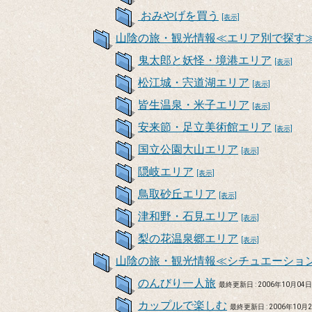
おみやげを買う
[表示]
山陰の旅・観光情報≪エリア別で探す
鬼太郎と妖怪・境港エリア
[表示]
松江城・宍道湖エリア
[表示]
皆生温泉・米子エリア
[表示]
安来節・足立美術館エリア
[表示]
国立公園大山エリア
[表示]
隠岐エリア
[表示]
鳥取砂丘エリア
[表示]
津和野・石見エリア
[表示]
梨の花温泉郷エリア
[表示]
山陰の旅・観光情報≪シチュエーショ
のんびり一人旅
最終更新日 : 2006年10月04
カップルで楽しむ
最終更新日 : 2006年10月