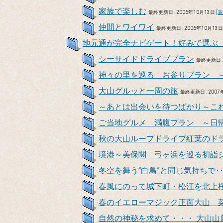
家族で楽しむ
最終更新日 : 2006年10月13日
[表
仲間とワイワイ
最終更新日 : 2006年10月13
地元通が完全ナビゲート！好みで選ぶ
シーサイドドライブプラン
最終更新日 :
神々の里を巡る お参りプラン 
大山グルッと一周の旅
最終更新日 : 2007
～あとは出会いを待つばかり～こ
ご当地グルメ 満腹プラン ～日
秋の大山ループドライブ紅葉のド
境港～美保関 弓ヶ浜を巡る初詣
冬空を舞う“白鳥”と同じ気持ちで･
春風にのって城下町・松江を北上
春のイエローマジック正面大山 
自然の神秘を求めて・・・ 大山山