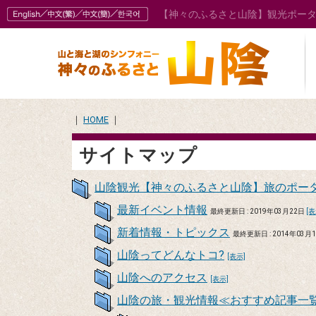
【神々のふるさと山陰】観光ポー
｜
HOME
｜
サイトマップ
山陰観光【神々のふるさと山陰】旅のポー
最新イベント情報
最終更新日 : 2019年03月22日
[表
新着情報・トピックス
最終更新日 : 2014年03月
山陰ってどんなトコ?
[表示]
山陰へのアクセス
[表示]
山陰の旅・観光情報≪おすすめ記事一