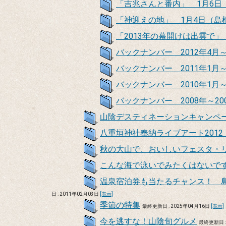
「吉兆さんと番内」 1月6日
「神迎えの地」 1月4日（島
「2013年の幕開けは出雲で」
バックナンバー 2012年4月
バックナンバー 2011年1月～
バックナンバー 2010年1月～
バックナンバー 2008年～20
山陰デスティネーションキャンペ
八重垣神社奉納ライブアート201
秋の大山で、おいしいフェスタ・
こんな海で泳いでみたくはないで
温泉宿泊券も当たるチャンス！ 
日 : 2011年02月03日
[表示]
季節の特集
最終更新日 : 2025年04月16日
[表示]
今を逃すな！山陰旬グルメ
最終更新日 :