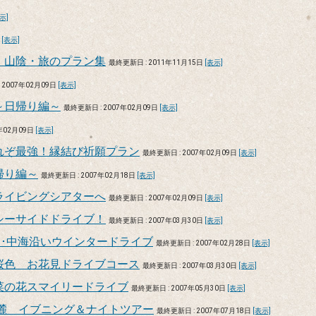
示]
日
[表示]
 山陰・旅のプラン集
最終更新日 : 2011年11月15日
[表示]
 2007年02月09日
[表示]
～日帰り編～
最終更新日 : 2007年02月09日
[表示]
年02月09日
[表示]
れぞ最強！縁結び祈願プラン
最終更新日 : 2007年02月09日
[表示]
帰り編～
最終更新日 : 2007年02月18日
[表示]
ライビングシアターへ
最終更新日 : 2007年02月09日
[表示]
シーサイドドライブ！
最終更新日 : 2007年03月30日
[表示]
･･中海沿いウインタードライブ
最終更新日 : 2007年02月28日
[表示]
桜色 お花見ドライブコース
最終更新日 : 2007年03月30日
[表示]
菜の花スマイリードライブ
最終更新日 : 2007年05月30日
[表示]
麓 イブニング＆ナイトツアー
最終更新日 : 2007年07月18日
[表示]