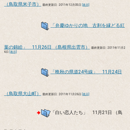
（鳥取県米子市）
最終更新日 : 2011年12月05日
[表示]
「弁慶ゆかりの地 古刹を縁どる紅
葉の錦絵」 11月26日 （島根県出雲市）
最終更新日 : 2011年11月2
6日
[表示]
「晩秋の県道24号線」 11月24日
（鳥取県大山町）
最終更新日 : 2011年11月26日
[表示]
「白い恋人たち」 11月21日 （鳥