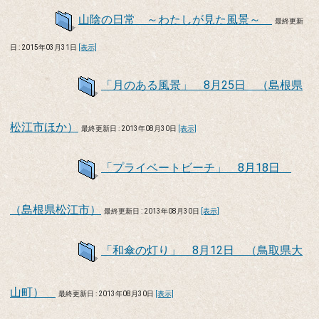
山陰の日常 ～わたしが見た風景～
最終更新
日 : 2015年03月31日
[表示]
「月のある風景」 8月25日 （島根県
松江市ほか）
最終更新日 : 2013年08月30日
[表示]
「プライベートビーチ」 8月18日
（島根県松江市）
最終更新日 : 2013年08月30日
[表示]
「和傘の灯り」 8月12日 （鳥取県大
山町）
最終更新日 : 2013年08月30日
[表示]