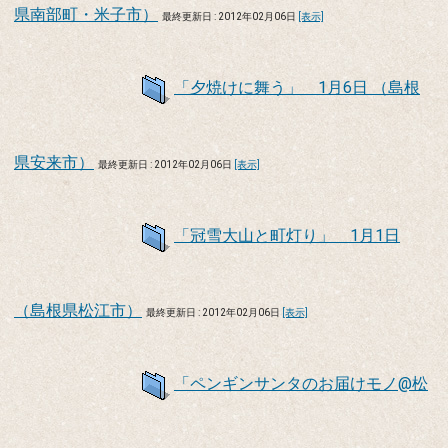
県南部町・米子市）
最終更新日 : 2012年02月06日
[表示]
「夕焼けに舞う」 1月6日 （島根
県安来市）
最終更新日 : 2012年02月06日
[表示]
「冠雪大山と町灯り」 1月1日
（島根県松江市）
最終更新日 : 2012年02月06日
[表示]
「ペンギンサンタのお届けモノ@松