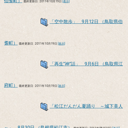
伯耆町）
最終更新日 : 2011年10月19日
[表示]
「空中散歩」 9月12日 （鳥取県伯
耆町）
最終更新日 : 2011年10月19日
[表示]
「再生"神"話」 9月6日 （鳥取県江
府町）
最終更新日 : 2011年10月19日
[表示]
「松江だんだん夏踊り ～城下美人
～」 8月30日 （島根県松江市）