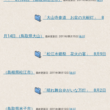
最終更新日 : 2011年08月30日
[表示]
「大山寺参道 お盆の大献灯」 8
月14日 （鳥取県大山）
最終更新日 : 2011年08月15日
[表示]
「松江水郷祭 花火の宴」 8月9日
（島根県松江市）
最終更新日 : 2011年08月12日
[表示]
「晴れ舞台＠がいな万灯」 8月2日
（鳥取県米子市）
最終更新日 : 2011年08月12日
[表示]