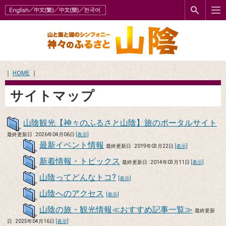
｜
HOME
｜
サイトマップ
山陰観光【神々のふるさと山陰】旅のポータルサイト
最終更新日 : 2026年04月06日
[表示]
最新イベント情報
最終更新日 : 2019年03月22日
[表示]
新着情報・トピックス
最終更新日 : 2014年03月11日
[表示]
山陰ってどんなトコ?
[表示]
山陰へのアクセス
[表示]
山陰の旅・観光情報≪おすすめ記事一覧≫
最終更新
日 : 2025年04月16日
[表示]