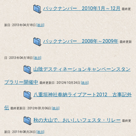
バックナンバー 2010年1月～12月
最終更
新日 : 2013年04月18日
[表示]
バックナンバー 2008年～2009年
最終更新
日 : 2013年04月18日
[表示]
山陰デスティネーションキャンペーンスタン
プラリー開催中
最終更新日 : 2012年10月24日
[表示]
八重垣神社奉納ライブアート2012 古事記外
伝
最終更新日 : 2012年03月06日
[表示]
秋の大山で、おいしいフェスタ・リレー
最終更
新日 : 2011年08月24日
[表示]