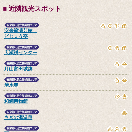
■ 近隣観光スポット
安来節演芸館
どじょう亭
広瀬絣センター
月山富田城跡
清水寺
和鋼博物館
さぎの湯温泉