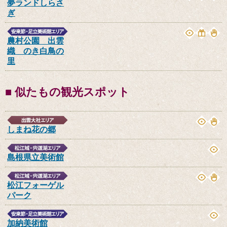
夢ランドしらさ
ぎ
農村公園 出雲
織 のき白鳥の
里
■ 似たもの観光スポット
しまね花の郷
島根県立美術館
松江フォーゲル
パーク
加納美術館