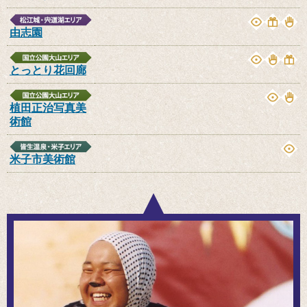
由志園
とっとり花回廊
植田正治写真美
術館
米子市美術館