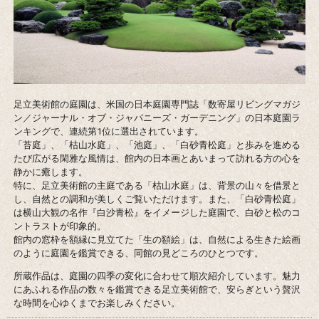
足立美術館の庭園は、米国の日本庭園専門誌「数寄屋リビングマガジ
ン／ジャーナル・オブ・ジャパニーズ・ガーデニング」の日本庭園ラ
ンキングで、連続第1位に選出されています。
「苔庭」、「枯山水庭」、「池庭」、「白砂青松庭」と歩みを進める
たび広がる閑雅な風情は、館内の日本画とあいまって訪れる方の心を
静かに癒します。
特に、足立美術館の主庭である「枯山水庭」は、背景の山々を借景と
し、自然との調和が美しくご覧いただけます。また、「白砂青松庭」
は横山大観の名作『白沙青松』をイメージした庭園で、白砂と松のコ
ントラストが印象的。
館内の窓枠を額縁に見立てた「生の額絵」は、自然による生きた絵画
のように庭園を鑑賞できる、同館の見どころのひとつです。
所蔵作品は、庭園の四季の変化に合わせて順次紹介しています。魅力
にあふれる作品の数々を鑑賞できる足立美術館で、安らぎという贅沢
な時間を心ゆくまでお楽しみください。