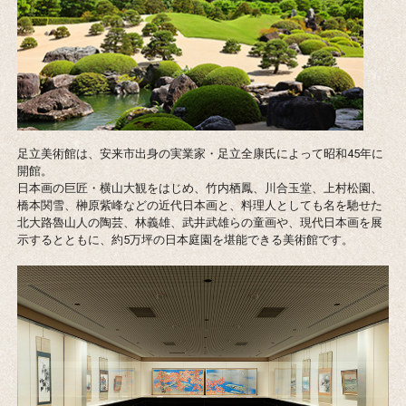
足立美術館は、安来市出身の実業家・足立全康氏によって昭和45年に
開館。
日本画の巨匠・横山大観をはじめ、竹内栖鳳、川合玉堂、上村松園、
橋本関雪、榊原紫峰などの近代日本画と、料理人としても名を馳せた
北大路魯山人の陶芸、林義雄、武井武雄らの童画や、現代日本画を展
示するとともに、約5万坪の日本庭園を堪能できる美術館です。