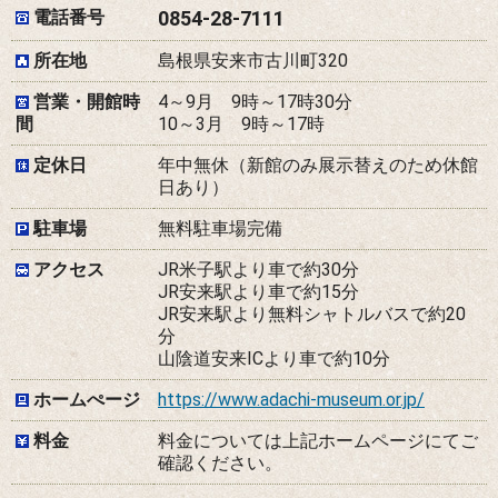
電話番号
0854-28-7111
所在地
島根県安来市古川町320
営業・開館時
4～9月 9時～17時30分
間
10～3月 9時～17時
定休日
年中無休（新館のみ展示替えのため休館
日あり）
駐車場
無料駐車場完備
アクセス
JR米子駅より車で約30分
JR安来駅より車で約15分
JR安来駅より無料シャトルバスで約20
分
山陰道安来ICより車で約10分
ホームぺージ
https://www.adachi-museum.or.jp/
料金
料金については上記ホームページにてご
確認ください。