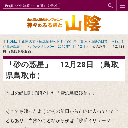
｜
HOME
｜
山陰の旅・観光情報≪おすすめ記事一覧≫
＞
山陰の日常 ～わたし
が見た風景～
＞
バックナンバー 2010年1月～12月
＞「砂の惑星」 12月28
日 （鳥取県鳥取市）
「砂の惑星」 12月28日 （鳥取
県鳥取市）
昨日の絵日記で紹介した「雪の鳥取砂丘」。
そこでも綴ったようにその前日から市内に入っていたこ
ともあり、当然のことながら夜は「砂丘イリュージョ